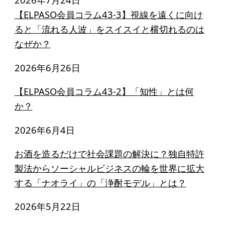
起業を考えている
【ELPASO会員コラム43-3】視線を遠くに向け
みなさんへ
ると「流れる人波」をスイスイと横切れるのは
応援したいみなさんへ
なぜか？
2026年6月26日
財団概要
【ELPASO会員コラム43-2】「知性」とは何
理念
か？
沿革
2026年6月4日
組織
お酒を造るだけで社会課題の解決に？独自特許
事業内容
製法からソーシャルビジネスの輪を世界に拡大
年間スケジュール
する「ナオライ」の「浄酎モデル」とは？
定款
2026年5月22日
個人情報保護方針