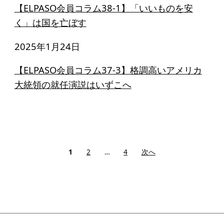
【ELPASO会員コラム38-1】「いいものを安
く」は国を亡ぼす
2025年1月24日
【ELPASO会員コラム37-3】格調高いアメリカ
大統領の就任演説はいずこへ
投
1
2
…
4
次へ
稿
の
ペ
ー
ジ
送
り