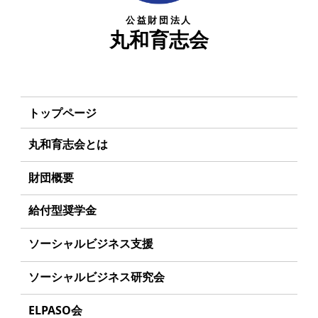
公益財団法人
丸和育志会
トップページ
丸和育志会とは
理事長あいさつ
財団概要
丸和育志会の目指す未来
理念
給付型奨学金
学生のみなさんへ
沿革
事業方針
ソーシャルビジネス支援
起業家のみなさんへ
組織
募集要項
事業方針
ソーシャルビジネス研究会
起業を考えている
みなさんへ
事業内容
給付型奨学金とは
募集要項
研究会のねらい
応援したいみなさんへ
ELPASO会
年間スケジュール