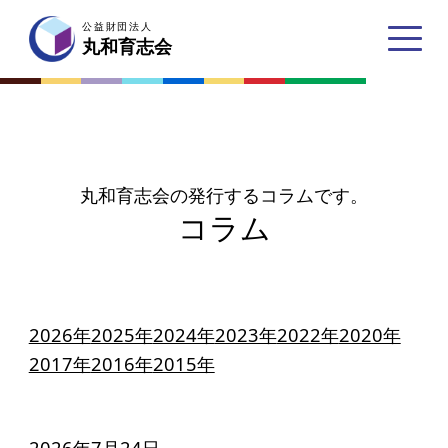
公益財団法人
公益財団法人
丸和育志会
丸和育志会
トップページ
丸和育志会の発行するコラムです。
コラム
丸和育志会とは
理事長あいさつ
2026年
2025年
2024年
2023年
2022年
2020年
丸和育志会の目指す未来
2017年
2016年
2015年
学生のみなさんへ
起業家のみなさんへ
2026年7月24日