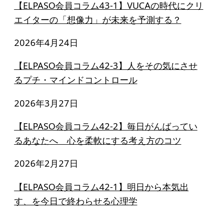
【ELPASO会員コラム43-1】VUCAの時代にクリ
アクセス
エイターの「想像力」が未来を予測する？
給付型奨学金
2026年4月24日
事業方針
【ELPASO会員コラム42-3】人をその気にさせ
るプチ・マインドコントロール
募集要項
給付型奨学金とは
2026年3月27日
【ELPASO会員コラム42-2】毎日がんばってい
ソーシャルビジネス支援
るあなたへ 心を柔軟にする考え方のコツ
事業方針
2026年2月27日
募集要項
【ELPASO会員コラム42-1】明日から本気出
ソーシャルビジネスとは
す、を今日で終わらせる心理学
丸和育志会の考える