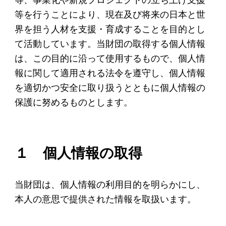
起業を考えている
等を行うことにより、現在及び将来の日本と世
みなさんへ
界を担う人材を支援・育成することを目的とし
応援したいみなさんへ
て活動しています。当財団の取得する個人情報
は、この目的に沿って使用するもので、個人情
報に関して適用される法令を遵守し、個人情報
財団概要
を適切かつ安全に取り扱うとともに個人情報の
理念
保護に努めるものとします。
沿革
組織
１ 個人情報の取得
事業内容
年間スケジュール
当財団は、個人情報の利用目的を明らかにし、
定款
本人の意思で提供された情報を取扱います。
個人情報保護方針