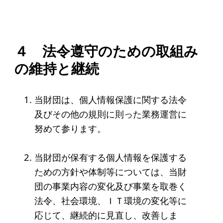
寄付のお願い
お手続き
寄付支援者
４ 法令遵守のための取組み
の維持と継続
ニュース・コラム
当財団は、個人情報保護に関する法令
ニュース
及びその他の規則に則った業務運営に
コラム
努めて参ります。
当財団が保有する個人情報を保護する
ための方針や体制等については、当財
団の事業内容の変化及び事業を取巻く
法令、社会環境、ＩＴ環境の変化等に
応じて、継続的に見直し、改善しま