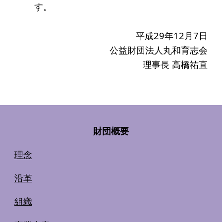
す。
平成29年12月7日
公益財団法人丸和育志会
理事長 高橋祐直
財団概要
理念
沿革
組織