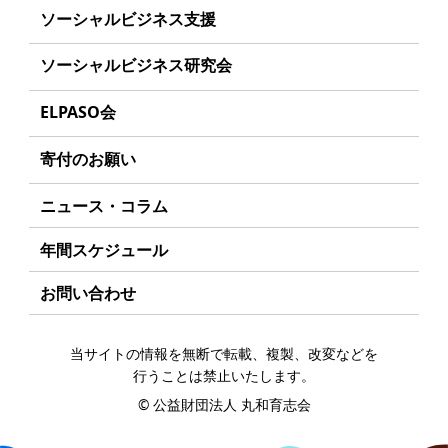
沿革
事業方針
ソーシャルビジネス支援
起業家のみなさんへ
組織
募集要項
事業方針
ソーシャルビジネス研究会
起業を考えている
みなさんへ
事業内容
給付型奨学金とは
募集要項
研究会のねらい
応援したいみなさんへ
ELPASO会
年間スケジュール
ソーシャルビジネスとは
研究会一覧
ELPASO会とは
定款
寄付のお願い
丸和育志会の考える
ソーシャルビジネス
入会案内
個人情報保護方針
お手続き
ニュース・コラム
受賞者一覧
会員限定ページ
アクセス
寄付支援者
年間スケジュール
お問い合わせ
当サイトの情報を無断で転載、複製、改変などを
行うことは禁止いたします。
©
公益財団法人 丸和育志会