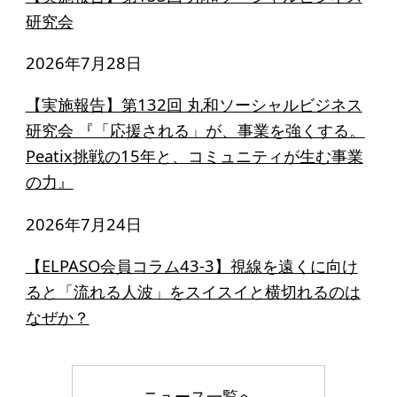
研究会
2026年7月28日
【実施報告】第132回 丸和ソーシャルビジネス
研究会 『「応援される」が、事業を強くする。
Peatix挑戦の15年と、コミュニティが生む事業
の力』
2026年7月24日
【ELPASO会員コラム43-3】視線を遠くに向け
ると「流れる人波」をスイスイと横切れるのは
なぜか？
ニュース一覧へ