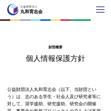
公益財団法人
公益財団法人
丸和育志会
丸和育志会
財団概要
トップページ
個人情報保護方針
丸和育志会とは
理事長あいさつ
丸和育志会の目指す未来
公益財団法人丸和育志会（以下、当財団とい
学生のみなさんへ
う）は、志のある学生・社会人及び研究者等に
対して、奨学援助、研究援助、研究会の開催
起業家のみなさんへ
等、事業化や新規プロジェクトの立ち上げ支援