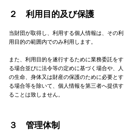
アクセス
２ 利用目的及び保護
給付型奨学金
当財団が取得し、利用する個人情報は、その利
事業方針
用目的の範囲内でのみ利用します。
募集要項
また、利用目的を遂行するために業務委託をす
給付型奨学金とは
る場合並びに法令等の定めに基づく場合や、人
の生命、身体又は財産の保護のために必要とす
ソーシャルビジネス支援
る場合等を除いて、個人情報を第三者へ提供す
ることは致しません。
事業方針
募集要項
ソーシャルビジネスとは
３ 管理体制
丸和育志会の考える