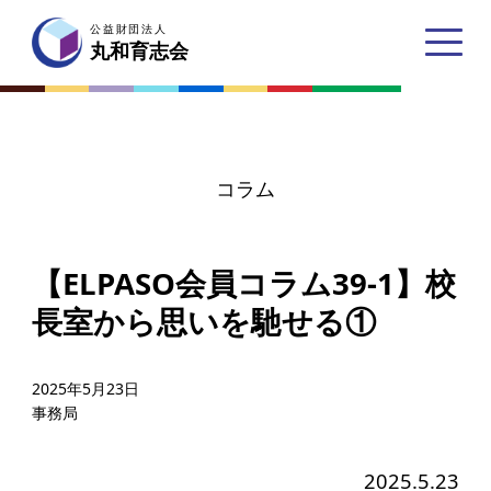
公益財団法人
公益財団法人
丸和育志会
丸和育志会
コラム
トップページ
【ELPASO会員コラム39-1】校
丸和育志会とは
長室から思いを馳せる①
理事長あいさつ
丸和育志会の目指す未来
2025年5月23日
事務局
学生のみなさんへ
起業家のみなさんへ
2025.5.23