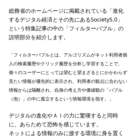
寄付のお願い
総務省のホームページに掲載されている「進化
お手続き
するデジタル経済とその先にあるSociety5.0」
寄付支援者
という特集記事の中の「フィルターバブル」の
説明部分を紹介します。
ニュース・コラム
「フィルターバブルとは、アルゴリズムがネット利用者個
ニュース
人の検索履歴やクリック履歴を分析し学習することで、
個々のユーザーにとっては望むと望まざるとにかかわらず
コラム
見たい情報が優先的に表示され、利用者の観点に合わない
情報からは隔離され、自身の考え方や価値観の「バブル
（泡）」の中に孤立するという情報環境を指す。」
デジタルの進化やＡＩの力に驚嘆すると同時
に、あらためて恐怖を感じています。
ネットによる情報のみに接する環境に身を置く