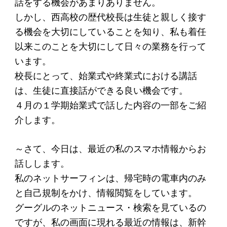
話をする機会があまりありません。
アクセス
しかし、西高校の歴代校長は生徒と親しく接す
る機会を大切にしていることを知り、私も着任
給付型奨学金
以来このことを大切にして日々の業務を行って
います。
事業方針
校長にとって、始業式や終業式における講話
募集要項
は、生徒に直接話ができる良い機会です。
給付型奨学金とは
４月の１学期始業式で話した内容の一部をご紹
介します。
ソーシャルビジネス支援
～さて、今日は、最近の私のスマホ情報からお
事業方針
話しします。
私のネットサーフィンは、帰宅時の電車内のみ
募集要項
と自己規制をかけ、情報閲覧をしています。
ソーシャルビジネスとは
グーグルのネットニュース・検索を見ているの
丸和育志会の考える
ですが、私の画面に現れる最近の情報は、新幹