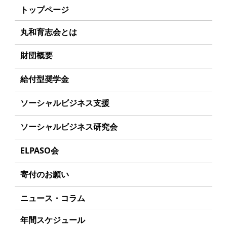
トップページ
丸和育志会とは
理事長あいさつ
財団概要
丸和育志会の目指す未来
理念
給付型奨学金
学生のみなさんへ
沿革
事業方針
ソーシャルビジネス支援
起業家のみなさんへ
組織
募集要項
事業方針
ソーシャルビジネス研究会
起業を考えている
みなさんへ
事業内容
給付型奨学金とは
募集要項
研究会のねらい
応援したいみなさんへ
ELPASO会
年間スケジュール
ソーシャルビジネスとは
研究会一覧
ELPASO会とは
定款
寄付のお願い
丸和育志会の考える
ソーシャルビジネス
入会案内
個人情報保護方針
お手続き
ニュース・コラム
受賞者一覧
会員限定ページ
アクセス
寄付支援者
年間スケジュール