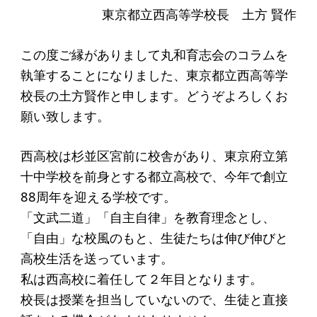
起業を考えている
東京都立西高等学校長 土方 賢作
みなさんへ
この度ご縁がありまして丸和育志会のコラムを
応援したいみなさんへ
執筆することになりました、東京都立西高等学
校長の土方賢作と申します。どうぞよろしくお
財団概要
願い致します。
理念
西高校は杉並区宮前に校舎があり、東京府立第
沿革
十中学校を前身とする都立高校で、今年で創立
組織
88周年を迎える学校です。
「文武二道」「自主自律」を教育理念とし、
事業内容
「自由」な校風のもと、生徒たちは伸び伸びと
年間スケジュール
高校生活を送っています。
定款
私は西高校に着任して２年目となります。
個人情報保護方針
校長は授業を担当していないので、生徒と直接