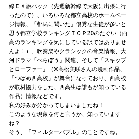
ソーシャルビジネス
線ＥＸ旅パック（先週新幹線で大阪に出張に行
ったので）、いろいろな都立高校のホームペー
受賞者一覧
ジ情報、「都民に聞いた」優秀な生徒が多いと
思う都立学校ランキングＴＯＰ20のたぐい（西
ソーシャルビジネス研究会
高のランキングを気にしている訳ではありませ
研究会のねらい
んよ！）、吹奏楽やクラシックの音楽情報、大
河ドラマ「べらぼう」関連、そして「スキップ
研究会一覧
とローファー」（※高松美咲さんの漫画作品、
「つばめ西高校」が舞台になっており、西高校
ELPASO会
が取材協力をした、西高生は誰もが知っている
作品）情報などです。
ELPASO会とは
私の好みが分かってしまいましたね！
入会案内
このような現象を何と言うか、知っています
会員限定ページ
ね？
そう、「フィルターバブル」のことですね。