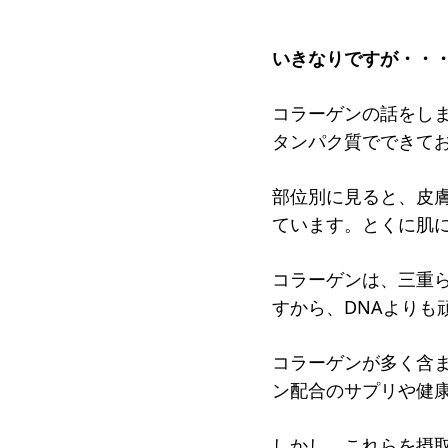
受賞者
いきなりですが・・
ソーシャルビジネス研究会
研究会
ELPASO会
ELPA
コラーゲンの話をし
タンパク質でできてお
寄付のお願い
お手続
ニュース・コラム
ニュー
部位別に見ると、皮膚
ています。とくに肌
コラーゲンは、三重
すから、DNAよりも
コラーゲンが多く含
ン配合のサプリや健
しかし、これらを摂