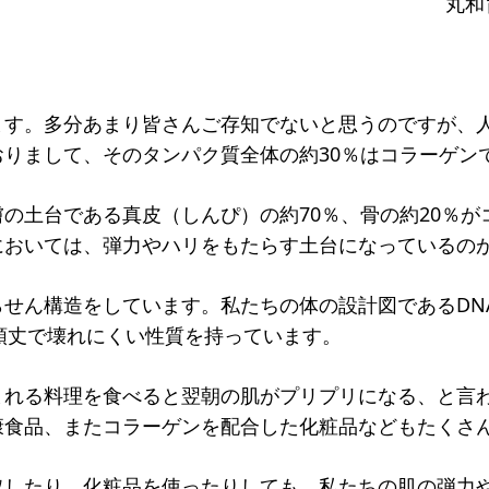
丸和
一覧
・
のねらい
研究会一覧
SO会とは
入会案内
会員限定ペー
ます。多分あまり皆さんご存知でないと思うのですが、人
りまして、そのタンパク質全体の約30％はコラーゲン
き
寄付支援者
ス
コラム
の土台である真皮（しんぴ）の約70％、骨の約20％が
においては、弾力やハリをもたらす土台になっているの
らせん構造をしています。私たちの体の設計図であるDN
頑丈で壊れにくい性質を持っています。
まれる料理を食べると翌朝の肌がプリプリになる、と言
康食品、またコラーゲンを配合した化粧品などもたくさ
取したり、化粧品を使ったりしても、私たちの肌の弾力