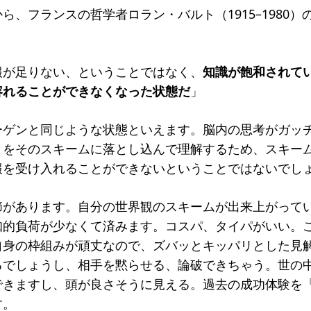
ら、フランスの哲学者ロラン・バルト（1915–1980
報が足りない、ということではなく、
知識が飽和されて
容れることができなくなった状態だ
」
ーゲンと同じような状態といえます。脳内の思考がガッ
とをそのスキームに落とし込んで理解するため、スキー
報を受け入れることができないということではないでし
節があります。自分の世界観のスキームが出来上がって
知的負荷が少なくて済みます。コスパ、タイパがいい。
自身の枠組みが頑丈なので、ズバッとキッパリとした見
るでしょうし、相手を黙らせる、論破できちゃう。世の
できますし、頭が良さそうに見える。過去の成功体験を
す。