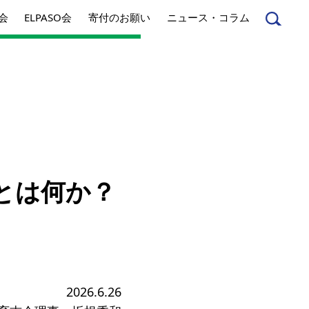
会
ELPASO会
寄付のお願い
ニュース・コラム
んへ
起業家のみなさんへ
」とは何か？
事業内容
方針
アクセス
とは
ジネスとは
丸和育志会の考える
2026.6.26
ソーシャルビジネス