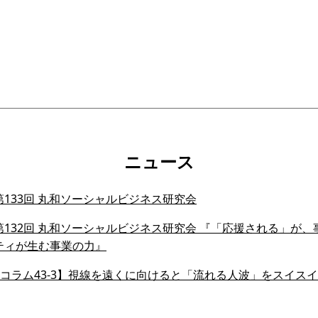
ニュース
133回 丸和ソーシャルビジネス研究会
132回 丸和ソーシャルビジネス研究会 『「応援される」が、事業
ティが生む事業の力』
会員コラム43-3】視線を遠くに向けると「流れる人波」をスイ