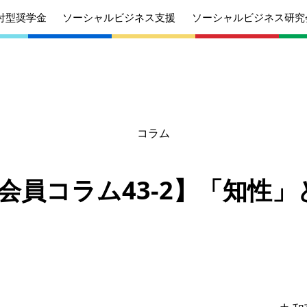
付型奨学金
ソーシャルビジネス支援
ソーシャルビジネス研究
コラム
あいさつ
丸和育志会の目指す未来
学生のみなさ
考えている
応援したいみなさんへ
んへ
SO会員コラム43-2】「知性
沿革
組織
ケジュール
定款
個人情報保護
針
募集要項
給付型奨学金
針
募集要項
ソーシャルビ