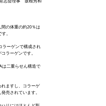
育志会理事 坂根秀和
ジ
間の体重の約20％は
です。
コラーゲンで構成され
がコラーゲンです。
Aは二重らせん構造で
われますし、コラーゲ
ん発売されています。
やハリにはほとんど影