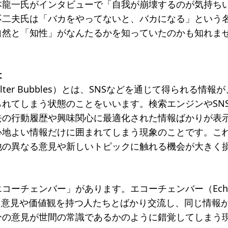
本龍一氏がインタビューで「自我が崩壊するのが気持ち
不二夫氏は「バカをやってないと、バカになる」という
自然と「知性」がなんたるかを知っていたのかも知れま
は
lter Bubbles）とは、SNSなどを通じて得られる情
れてしまう状態のことをいいます。検索エンジンやSN
去の行動履歴や興味関心に最適化された情報ばかりが表
心地よい情報だけに囲まれてしまう現象のことです。こ
他の異なる意見や新しいトピックに触れる機会が大きく
コーチェンバー」があります。エコーチェンバー（Echo 
た意見や価値観を持つ人たちとばかり交流し、同じ情報
分の意見が世間の常識であるかのように錯覚してしまう