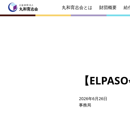
公益財団法人
丸和育志会とは
財団概要
給
公益財団法人
丸和育志会
丸和育志会
トップページ
丸和育志会とは
理事長
起業を
みなさ
【ELPA
財団概要
理念
年間ス
2026年6月26日
事務局
給付型奨学金
事業方
ソーシャルビジネス支援
事業方