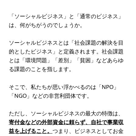
起業を考えている
みなさんへ
「ソーシャルビジネス」と「通常のビジネス」
応援したいみなさんへ
は、何がちがうのでしょうか。
ソーシャルビジネスとは「社会課題の解決を目
財団概要
的としたビジネス」と定義されます。社会課題
理念
とは「環境問題」「差別」「貧困」などあらゆ
る課題のことを指します。
沿革
組織
そこで、私たちが思い浮かべるのは「NPO」
事業内容
「NGO」などの非営利団体です。
年間スケジュール
ただし、ソーシャルビジネスの最大の特徴は、
定款
寄付金などの外部資金に頼らず、自社で事業収
個人情報保護方針
益を上げること。
つまり、ビジネスとしてお金