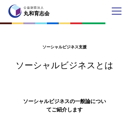
公益財団法人
公益財団法人
丸和育志会
丸和育志会
ソーシャルビジネス支援
トップページ
ソーシャルビジネスとは
丸和育志会とは
理事長あいさつ
丸和育志会の目指す未来
ソーシャルビジネスの一般論につい
てご紹介します
学生のみなさんへ
起業家のみなさんへ