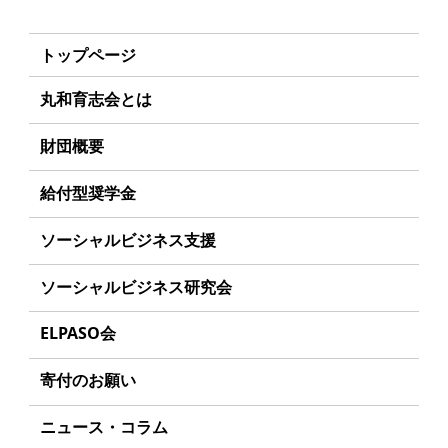
トップページ
丸和育志会とは
理事長あいさつ
財団概要
丸和育志会の目指す未来
理念
給付型奨学金
学生のみなさんへ
沿革
事業方針
ソーシャルビジネス支援
起業家のみなさんへ
組織
募集要項
事業方針
ソーシャルビジネス研究会
起業を考えている
みなさんへ
事業内容
給付型奨学金とは
募集要項
研究会のねらい
応援したいみなさんへ
ELPASO会
年間スケジュール
ソーシャルビジネスとは
研究会一覧
ELPASO会とは
定款
寄付のお願い
丸和育志会の考える
ソーシャルビジネス
入会案内
個人情報保護方針
お手続き
ニュース・コラム
受賞者一覧