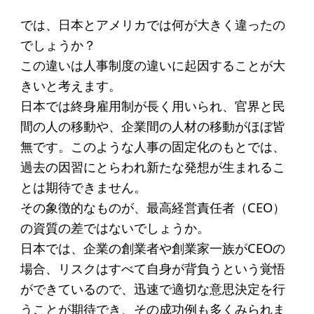
寄付のお願い
では、日本とアメリカでは何が大きく違ったの
お手続き
でしょうか？
寄付支援者
この違いは人事制度の違いに起因することが大
きいと考えます。
日本では終身雇用制が長く用いられ、官界と民
ニュース・コラム
間の人の移動や、企業間の人材の移動がほぼ皆
ニュース
無です。このような人事の固定化のもとでは、
過去の因習にとらわれ新たな発想が生まれるこ
コラム
とは期待できません。
その象徴的なものが、最高経営責任者（CEO）
の資質の差ではないでしょうか。
日本では、企業の創業者や創業家一族がCEOの
場合、リスクはすべて自身が背負うという覚悟
ができているので、迅速で適切な意思決定を行
うことが期待でき、その成功例も多くみられま