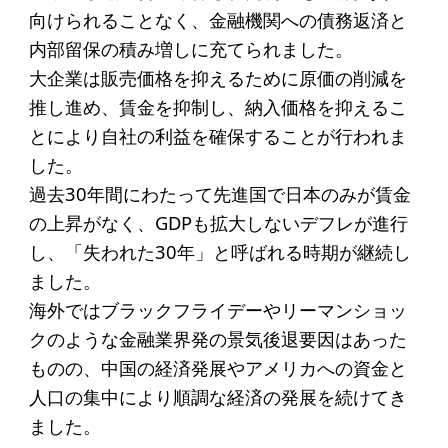
ソーシャルビジネス
向けられることなく、金融機関への債務返済と
受賞者一覧
内部留保の積み増しに充てられました。
大企業は販売価格を抑えるために原価の削減を
推し進め、賃金を抑制し、納入価格を抑えるこ
ソーシャルビジネス研究会
とにより自社の利益を確保することが行われま
研究会のねらい
した。
過去30年間にわたって先進国で日本のみが賃金
研究会一覧
の上昇がなく、GDPも拡大しないデフレが進行
し、「失われた30年」と呼ばれる時期が継続し
ELPASO会
ました。
海外ではブラックフライデーやリーマンショッ
ELPASO会とは
クのような金融業界発の景気後退要因はあった
入会案内
ものの、中国の経済発展やアメリカへの資金と
会員限定ページ
人口の集中により順調な経済の発展を続けてき
ました。