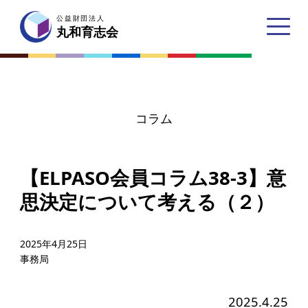
公益財団法人
公益財団法人
丸和育志会
丸和育志会
コラム
トップページ
【ELPASO会員コラム38-3】意
丸和育志会とは
思決定について考える（２）
理事長あいさつ
丸和育志会の目指す未来
2025年4月25日
事務局
学生のみなさんへ
起業家のみなさんへ
2025.4.25