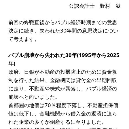
起業を考えている
公認会計士 野村 滋
みなさんへ
前回の終戦直後からバブル経済時期までの意思
応援したいみなさんへ
決定に続き、失われた30年間の意思決定につい
て考えます。
財団概要
バブル崩壊から失われた30年(1995年から2025
理念
年)
沿革
政府、日銀が不動産の投機防止のために資金規
組織
制を行った結果、金融機関は貸付金の早期回収
に走り、不動産や株式が暴落し、バブル経済の
事業内容
崩壊へと向いました。
年間スケジュール
首都圏の地価は70％程度下落し、不動産担保価
定款
値は低下し、金融機関から借入金の返済に迫ら
個人情報保護方針
れた企業の多くが倒産するに至りました。