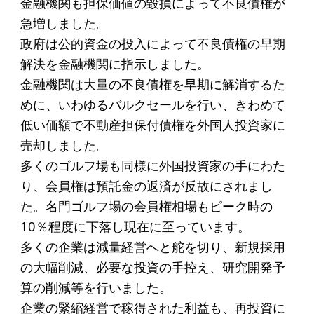
金融機関も担保価値の毀損によって不良債権が
アクセス
急増しました。
政府は公的資金の投入によって不良債権の早期
給付型奨学金
解決を金融機関に指示しました。
金融機関は大量の不良債権を早期に解消するた
事業方針
めに、いわゆるバルクセールを行い、きわめて
募集要項
低い価額で不動産担保付債権を外国人投資家に
給付型奨学金とは
売却しました。
多くのゴルフ場も同様に外国投資家の手にわた
り、会員権は預託金の返済が反故にされまし
ソーシャルビジネス支援
た。名門ゴルフ場の会員権相場もピーク時の
事業方針
10％程度に下落し現在に至っています。
多くの企業は減量経営へと舵を切り、新規採用
募集要項
の大幅削減、必要な投資の手控え、研究開発予
ソーシャルビジネスとは
算の削減等を行いました。
丸和育志会の考える
企業の緊縮経営で稼得された利益も、再投資に