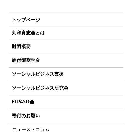
トップページ
丸和育志会とは
理事長あいさつ
財団概要
丸和育志会の目指す未来
理念
給付型奨学金
学生のみなさんへ
沿革
事業方針
ソーシャルビジネス支援
起業家のみなさんへ
組織
募集要項
事業方針
ソーシャルビジネス研究会
起業を考えている
みなさんへ
事業内容
給付型奨学金とは
募集要項
研究会のねらい
応援したいみなさんへ
ELPASO会
年間スケジュール
ソーシャルビジネスとは
研究会一覧
ELPASO会とは
定款
寄付のお願い
丸和育志会の考える
ソーシャルビジネス
入会案内
個人情報保護方針
お手続き
ニュース・コラム
受賞者一覧