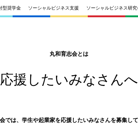
付型奨学金
ソーシャルビジネス支援
ソーシャルビジネス研究
丸和育志会とは
あいさつ
丸和育志会の目指す未来
学生のみなさ
考えている
応援したいみなさんへ
応援したいみなさんへ
んへ
沿革
組織
ケジュール
定款
個人情報保護
針
募集要項
給付型奨学金
会では、学生や起業家を応援したいみなさんを募集し
針
募集要項
ソーシャルビ