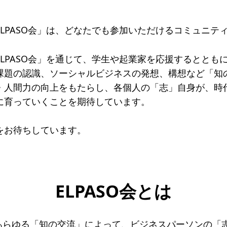
一覧
LPASO会」は、どなたでも参加いただけるコミュニテ
のねらい
研究会一覧
SO会とは
入会案内
会員限定ペー
LPASO会」を通じて、学生や起業家を応援するととも
課題の認識、ソーシャルビジネスの発想、構想など「知
き
寄付支援者
・人間力の向上をもたらし、各個人の「志」自身が、時
ス
コラム
に育っていくことを期待しています。
をお待ちしています。
ELPASO会とは
は、あらゆる「知の交流」によって、ビジネスパーソンの「