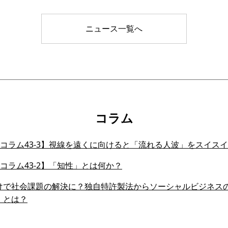
ニュース一覧へ
コラム
会員コラム43-3】視線を遠くに向けると「流れる人波」をスイ
会員コラム43-2】「知性」とは何か？
けで社会課題の解決に？独自特許製法からソーシャルビジネス
」とは？