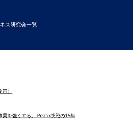
ネス研究会一覧
企画）
を強くする。 Peatix挑戦の15年