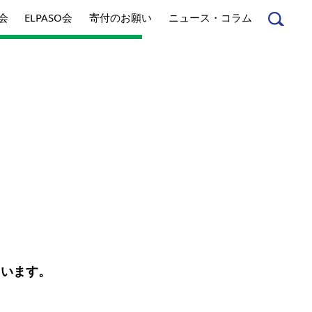
会
ELPASO会
寄付のお願い
ニュース・コラム
んへ
起業家のみなさんへ
事業内容
方針
アクセス
とは
ています。
ジネスとは
丸和育志会の考える
ソーシャルビジネス