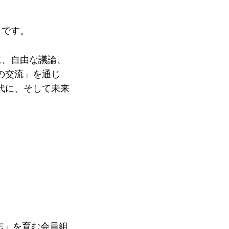
ィです。
ジ
に、自由な議論、
の交流」を通じ
代に、そして未来
志」を育む会員組