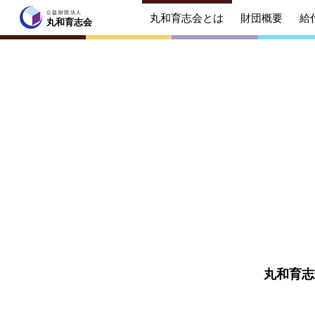
公益財団法人
丸和育志会とは
財団概要
給
公益財団法人
丸和育志会
丸和育志会
トップページ
丸和育志会とは
理事長
起業を
みなさ
財団概要
理念
年間ス
給付型奨学金
事業方
丸和育志
ソーシャルビジネス支援
事業方