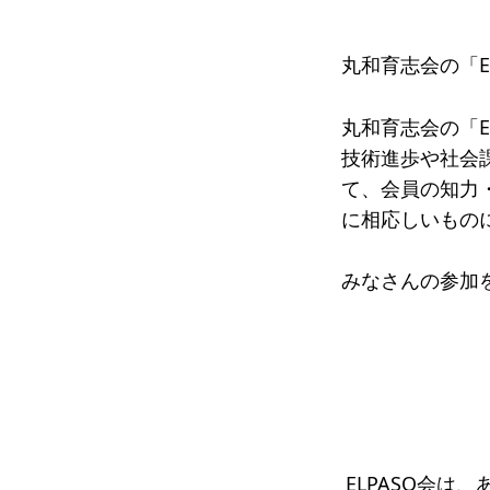
受賞者
丸和育志会の「E
ソーシャルビジネス研究会
研究会
ELPASO会
ELPA
丸和育志会の「E
技術進歩や社会
寄付のお願い
お手続
て、会員の知力
ニュース・コラム
ニュー
に相応しいもの
みなさんの参加
ELPASO会