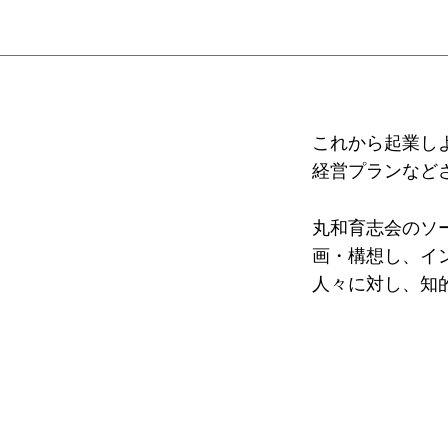
受賞者
ソーシャルビジネス研究会
研究会
ELPASO会
ELPA
これから起業し
寄付のお願い
お手続
経営プランなど
ニュース・コラム
ニュー
丸和育志会のソ
画・構想し、イ
人々に対し、知