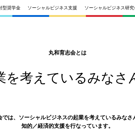
付型奨学金
ソーシャルビジネス支援
ソーシャルビジネス研究
丸和育志会とは
あいさつ
丸和育志会の目指す未来
学生のみなさ
考えている
応援したいみなさんへ
業を考えているみなさ
んへ
沿革
組織
ケジュール
定款
個人情報保護
針
募集要項
給付型奨学金
会では、ソーシャルビジネスの起業を考えているみなさ
針
募集要項
ソーシャルビ
知的／経済的支援を行なっています。