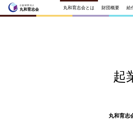
公益財団法人
丸和育志会とは
財団概要
給
公益財団法人
丸和育志会
丸和育志会
トップページ
丸和育志会とは
理事長
起業を
起
みなさ
財団概要
理念
年間ス
給付型奨学金
事業方
丸和育志
ソーシャルビジネス支援
事業方