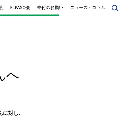
会
ELPASO会
寄付のお願い
ニュース・コラム
んへ
起業家のみなさんへ
んへ
事業内容
方針
アクセス
とは
んに対し、
ジネスとは
丸和育志会の考える
ソーシャルビジネス