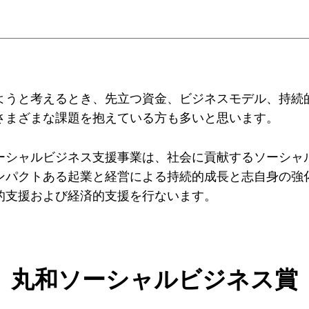
一覧
のねらい
研究会一覧
SO会とは
入会案内
会員限定ペー
ようと考えるとき、先立つ資金、ビジネスモデル、持続
き
寄付支援者
さまざまな課題を抱えている方も多いと思います。
ス
コラム
ーシャルビジネス支援事業は、社会に貢献するソーシャ
ンパクトある起業と経営による持続的成長と志自身の強
的支援および経済的支援を行ないます。
丸和ソーシャルビジネス賞