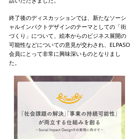
話いただきました。
アクセス
終了後のディスカッションでは、新たなソーシ
給付型奨学金
ャルインパクトデザインのテーマとしての「街
づくり」について、絵本からのビジネス展開の
事業方針
可能性などについての意見が交わされ、ELPASO
募集要項
会員にとって非常に興味深いものとなりまし
給付型奨学金とは
た。
ソーシャルビジネス支援
事業方針
募集要項
ソーシャルビジネスとは
丸和育志会の考える