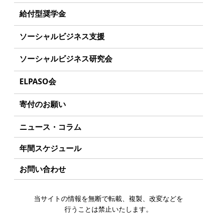
丸和育志会の目指す未来
理念
給付型奨学金
学生のみなさんへ
沿革
事業方針
ソーシャルビジネス支援
起業家のみなさんへ
組織
募集要項
事業方針
ソーシャルビジネス研究会
起業を考えている
みなさんへ
事業内容
給付型奨学金とは
募集要項
研究会のねらい
応援したいみなさんへ
ELPASO会
年間スケジュール
ソーシャルビジネスとは
研究会一覧
ELPASO会とは
定款
寄付のお願い
丸和育志会の考える
ソーシャルビジネス
入会案内
個人情報保護方針
お手続き
ニュース・コラム
受賞者一覧
会員限定ページ
アクセス
寄付支援者
年間スケジュール
お問い合わせ
当サイトの情報を無断で転載、複製、改変などを
行うことは禁止いたします。