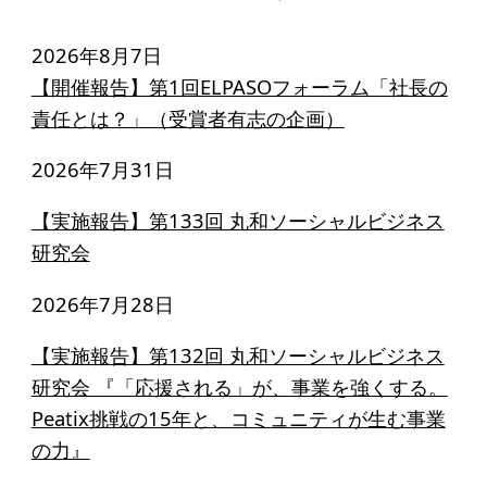
寄付のお願い
2026年8月7日
お手続き
【開催報告】第1回ELPASOフォーラム「社長の
寄付支援者
責任とは？」（受賞者有志の企画）
2026年7月31日
ニュース・コラム
【実施報告】第133回 丸和ソーシャルビジネス
ニュース
研究会
コラム
2026年7月28日
【実施報告】第132回 丸和ソーシャルビジネス
研究会 『「応援される」が、事業を強くする。
Peatix挑戦の15年と、コミュニティが生む事業
の力』