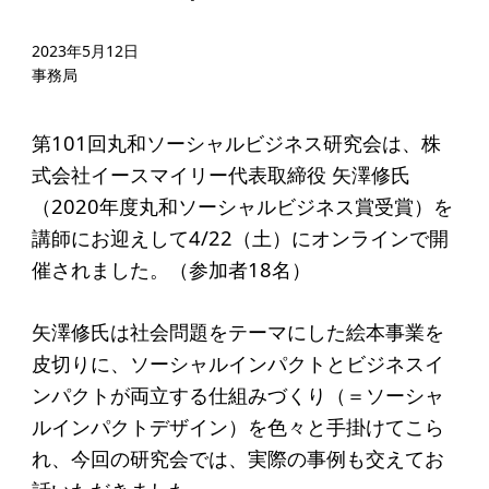
起業を考えている
みなさんへ
2023年5月12日
事務局
応援したいみなさんへ
第101回丸和ソーシャルビジネス研究会は、株
財団概要
式会社イースマイリー代表取締役 矢澤修氏
（2020年度丸和ソーシャルビジネス賞受賞）を
理念
講師にお迎えして4/22（土）にオンラインで開
沿革
催されました。（参加者18名）
組織
矢澤修氏は社会問題をテーマにした絵本事業を
事業内容
皮切りに、ソーシャルインパクトとビジネスイ
年間スケジュール
ンパクトが両立する仕組みづくり（＝ソーシャ
定款
ルインパクトデザイン）を色々と手掛けてこら
れ、今回の研究会では、実際の事例も交えてお
個人情報保護方針