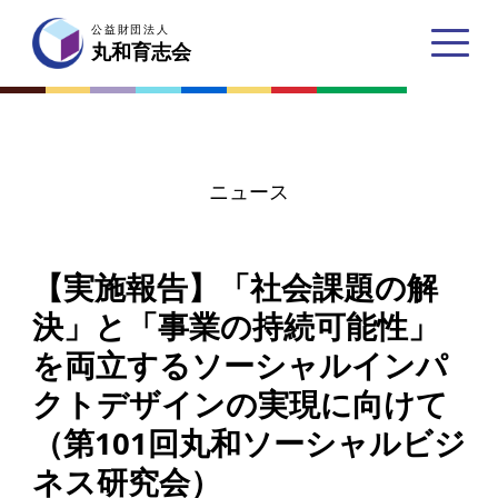
公益財団法人
公益財団法人
丸和育志会
丸和育志会
ニュース
トップページ
【実施報告】「社会課題の解
丸和育志会とは
決」と「事業の持続可能性」
理事長あいさつ
を両立するソーシャルインパ
丸和育志会の目指す未来
クトデザインの実現に向けて
学生のみなさんへ
（第101回丸和ソーシャルビジ
起業家のみなさんへ
ネス研究会）