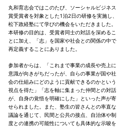
起業を考えている
丸和育志会ではこのたび、ソーシャルビジネス
みなさんへ
賞受賞者を対象とした1泊2日の研修を実施し、
応援したいみなさんへ
松下政経塾にて学びの機会をいただきました。
本研修の目的は、受賞者同士の対話を深めるこ
とに加え、「志」を国家や社会との関係の中で
財団概要
再定義することにありました。
理念
参加者からは、「これまで事業の成長や売上に
沿革
意識が向きがちだったが、自らの事業が国や社
組織
会の仕組みにどのように貢献できるのかという
事業内容
視点を得た」「志を軸に集まった仲間との対話
が、自身の覚悟を明確にした」といった声が寄
年間スケジュール
せられました。また、塾生の皆さんとの率直な
定款
議論を通じて、民間と公共の接点、自治体や制
個人情報保護方針
度との連携の可能性についても具体的な示唆を