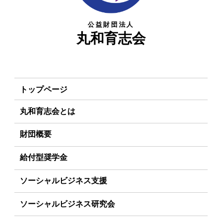
公益財団法人
丸和育志会
トップページ
丸和育志会とは
理事長あいさつ
財団概要
丸和育志会の目指す未来
理念
給付型奨学金
学生のみなさんへ
沿革
事業方針
ソーシャルビジネス支援
起業家のみなさんへ
組織
募集要項
事業方針
ソーシャルビジネス研究会
起業を考えている
みなさんへ
事業内容
給付型奨学金とは
募集要項