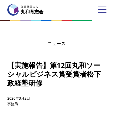
公益財団法人
公益財団法人
丸和育志会
丸和育志会
ニュース
トップページ
【実施報告】第12回丸和ソー
丸和育志会とは
シャルビジネス賞受賞者松下
理事長あいさつ
政経塾研修
丸和育志会の目指す未来
学生のみなさんへ
2026年3月2日
事務局
起業家のみなさんへ