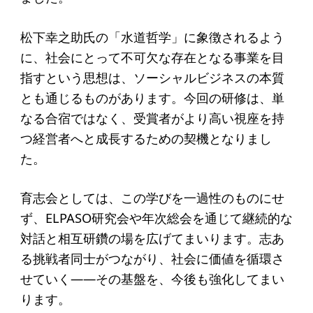
ソーシャルビジネス
受賞者一覧
松下幸之助氏の「水道哲学」に象徴されるよう
に、社会にとって不可欠な存在となる事業を目
指すという思想は、ソーシャルビジネスの本質
ソーシャルビジネス研究会
とも通じるものがあります。今回の研修は、単
研究会のねらい
なる合宿ではなく、受賞者がより高い視座を持
つ経営者へと成長するための契機となりまし
研究会一覧
た。
ELPASO会
育志会としては、この学びを一過性のものにせ
ず、ELPASO研究会や年次総会を通じて継続的な
ELPASO会とは
対話と相互研鑽の場を広げてまいります。志あ
入会案内
る挑戦者同士がつながり、社会に価値を循環さ
会員限定ページ
せていく――その基盤を、今後も強化してまい
ります。