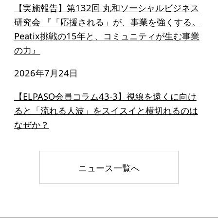
【実施報告】第132回 丸和ソーシャルビジネス
研究会 『「応援される」が、事業を強くする。
Peatix挑戦の15年と、コミュニティが生む事業
の力』
2026年7月24日
【ELPASO会員コラム43-3】視線を遠くに向け
ると「流れる人波」をスイスイと横切れるのは
なぜか？
ニュース一覧へ