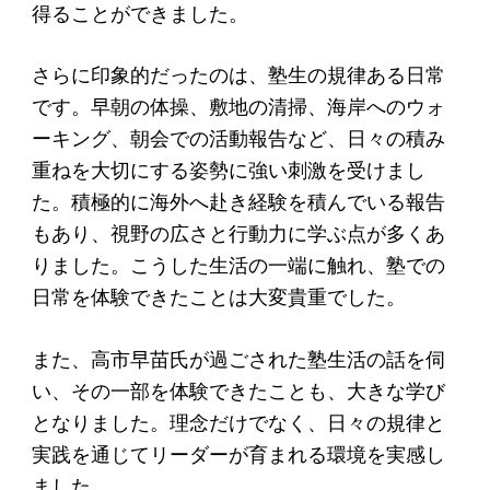
得ることができました。
アクセス
さらに印象的だったのは、塾生の規律ある日常
給付型奨学金
です。早朝の体操、敷地の清掃、海岸へのウォ
事業方針
ーキング、朝会での活動報告など、日々の積み
重ねを大切にする姿勢に強い刺激を受けまし
募集要項
た。積極的に海外へ赴き経験を積んでいる報告
給付型奨学金とは
もあり、視野の広さと行動力に学ぶ点が多くあ
りました。こうした生活の一端に触れ、塾での
ソーシャルビジネス支援
日常を体験できたことは大変貴重でした。
事業方針
また、高市早苗氏が過ごされた塾生活の話を伺
募集要項
い、その一部を体験できたことも、大きな学び
となりました。理念だけでなく、日々の規律と
ソーシャルビジネスとは
実践を通じてリーダーが育まれる環境を実感し
丸和育志会の考える
ました。