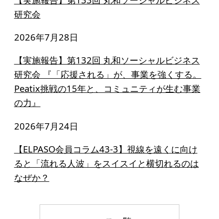
研究会
2026年7月28日
【実施報告】第132回 丸和ソーシャルビジネス
研究会 『「応援される」が、事業を強くする。
Peatix挑戦の15年と、コミュニティが生む事業
の力』
2026年7月24日
【ELPASO会員コラム43-3】視線を遠くに向け
ると「流れる人波」をスイスイと横切れるのは
なぜか？