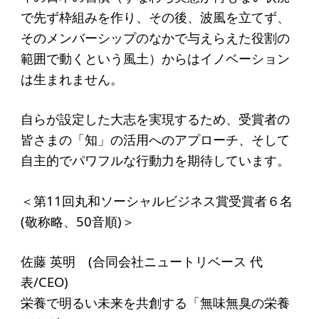
ソーシャルビジネス
で先ず枠組みを作り、その後、波風を立てず、
受賞者一覧
そのメンバーシップのなかで与えらえた役割の
範囲で動くという風土）からはイノベーション
は生まれません。
ソーシャルビジネス研究会
研究会のねらい
自らが設定した大志を実現するため、受賞者の
皆さまの「知」の活用へのアプローチ、そして
研究会一覧
自主的でパワフルな行動力を期待しています。
ELPASO会
＜第11回丸和ソーシャルビジネス賞受賞者６名
(敬称略、50音順)＞
ELPASO会とは
入会案内
佐藤 英明 (合同会社ニュートリベース 代
会員限定ページ
表/CEO)
栄養で明るい未来を共創する「無味無臭の栄養