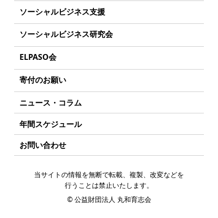
学生のみなさんへ
沿革
事業方針
ソーシャルビジネス支援
起業家のみなさんへ
組織
募集要項
事業方針
ソーシャルビジネス研究会
起業を考えている
みなさんへ
事業内容
給付型奨学金とは
募集要項
研究会のねらい
応援したいみなさんへ
ELPASO会
年間スケジュール
ソーシャルビジネスとは
研究会一覧
ELPASO会とは
定款
寄付のお願い
丸和育志会の考える
ソーシャルビジネス
入会案内
個人情報保護方針
お手続き
ニュース・コラム
受賞者一覧
会員限定ページ
アクセス
寄付支援者
年間スケジュール
お問い合わせ
当サイトの情報を無断で転載、複製、改変などを
行うことは禁止いたします。
©
公益財団法人 丸和育志会