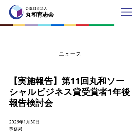
公益財団法人
公益財団法人
丸和育志会
丸和育志会
ニュース
トップページ
【実施報告】第11回丸和ソー
丸和育志会とは
シャルビジネス賞受賞者1年後
理事長あいさつ
報告検討会
丸和育志会の目指す未来
学生のみなさんへ
2026年1月30日
事務局
起業家のみなさんへ