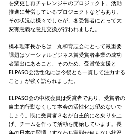
を変更し再チャレンジ中のプロジェクト、活動
アクセス
推進に苦労しているプロジェクトなどもあり、
その状況は様々でしたが、各受賞者にとって大
給付型奨学金
変有意義な意見交換が行われました。
事業方針
橋本理事長からは「丸和育志会にとって最重要
募集要項
課題はソーシャルビジネス賞受賞者事業の成功
給付型奨学金とは
者輩出にあること、そのため、受賞後支援と
ELPASO会活性化には今後とも一貫して注力する
ソーシャルビジネス支援
こと」が強く語られました。
事業方針
ELPASO会の中核会員は受賞者であり、受賞者の
募集要項
自主的行動なくして本会の活性化は望めないで
しょう。既に受賞者３名が自主的に名乗りを上
ソーシャルビジネスとは
げ、チームを作って活動を開始しています。長
丸和育志会の考える
年の日本の習慣（すなわち実態が何もない状況