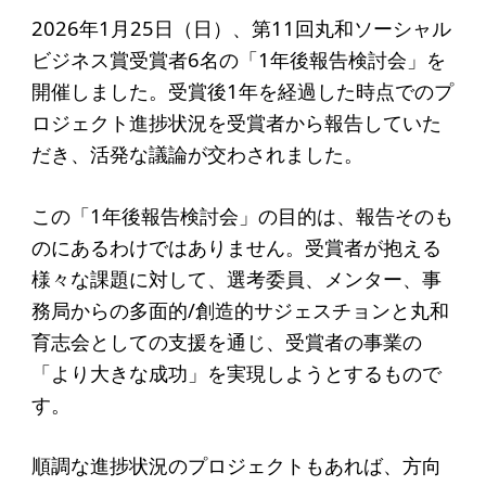
起業を考えている
2026年1月25日（日）、第11回丸和ソーシャル
みなさんへ
ビジネス賞受賞者6名の「1年後報告検討会」を
応援したいみなさんへ
開催しました。受賞後1年を経過した時点でのプ
ロジェクト進捗状況を受賞者から報告していた
だき、活発な議論が交わされました。
財団概要
理念
この「1年後報告検討会」の目的は、報告そのも
のにあるわけではありません。受賞者が抱える
沿革
様々な課題に対して、選考委員、メンター、事
組織
務局からの多面的/創造的サジェスチョンと丸和
事業内容
育志会としての支援を通じ、受賞者の事業の
「より大きな成功」を実現しようとするもので
年間スケジュール
す。
定款
個人情報保護方針
順調な進捗状況のプロジェクトもあれば、方向