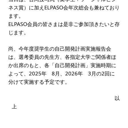
ソーシャルビジネス
ネス賞）に加えELPASO会年次総会も兼ねており
受賞者一覧
ます。
ELPASO会員の皆さまは是非ご参加頂きたいと存
じます。
ソーシャルビジネス研究会
研究会のねらい
尚、今年度奨学生の自己開発計画実施報告会
は、選考委員の先生方、各指定大学ご関係者ほ
研究会一覧
か出席のもと、各「自己開発計画」実施時期に
よって、2025年 8月、2026年 3月の2回に
ELPASO会
分けて実施する予定です。
ELPASO会とは
以
入会案内
上
会員限定ページ