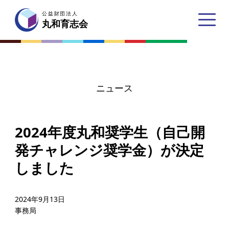
公益財団法人
公益財団法人
丸和育志会
丸和育志会
ニュース
トップページ
2024年度丸和奨学生（自己開
丸和育志会とは
発チャレンジ奨学金）が決定
理事長あいさつ
しました
丸和育志会の目指す未来
学生のみなさんへ
2024年9月13日
事務局
起業家のみなさんへ