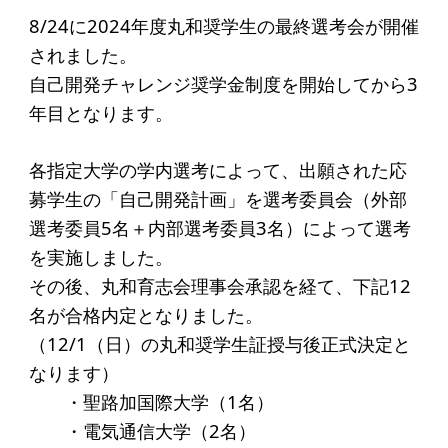
起業を考えている
8/24に2024年度丸和奨学生の最終選考会が開催
みなさんへ
されました。
応援したいみなさんへ
自己開発チャレンジ奨学金制度を開始してから3
年目となります。
財団概要
各指定大学の学内選考によって、出願された応
理念
募学生の「自己開発計画」を選考委員会（外部
選考委員5名＋内部選考委員3名）によって選考
沿革
を実施しました。
組織
その後、丸和育志会理事会承認を経て、下記12
事業内容
名が合格内定となりました。
（12/1（日）の丸和奨学生証授与後正式決定と
年間スケジュール
なります）
定款
・聖路加国際大学（1名）
個人情報保護方針
・電気通信大学（2名）