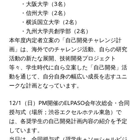
・大阪大学（3名）
アクセス
・信州大学（2名）
・横浜国立大学（2名）
給付型奨学金
・九州大学共創学部（2名）
事業方針
本年度内定者立案の「自己開発チャレンジ計
画」は、海外でのチャレンジ活動、自らの研究
募集要項
活動の新たな展開、技術開発プロジェクト
給付型奨学金とは
等々、学生時代に自ら立案した「自己開発」活
動を通じて、自分自身の幅広い成長を志すユニ
ソーシャルビジネス支援
ークな計画となっています。
事業方針
12/1（日）PM開催のELPASO会年次総会・合同
募集要項
授与式（場所；渋谷エクセルホテル東急）で
は、各奨学生の自己開発計画内容の紹介を予定
ソーシャルビジネスとは
しています。
丸和育志会の考える
当日は、合同授与式（奨学生＋ソーシャルビジ