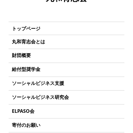
トップページ
丸和育志会とは
理事長あいさつ
財団概要
丸和育志会の目指す未来
理念
給付型奨学金
学生のみなさんへ
沿革
事業方針
ソーシャルビジネス支援
起業家のみなさんへ
組織
募集要項
事業方針
ソーシャルビジネス研究会
起業を考えている
みなさんへ
事業内容
給付型奨学金とは
募集要項
研究会のねらい
応援したいみなさんへ
ELPASO会
年間スケジュール
ソーシャルビジネスとは
研究会一覧
ELPASO会とは
定款
寄付のお願い
丸和育志会の考える
ソーシャルビジネス