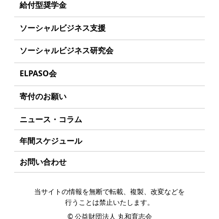
理念
給付型奨学金
学生のみなさんへ
沿革
事業方針
ソーシャルビジネス支援
起業家のみなさんへ
組織
募集要項
事業方針
ソーシャルビジネス研究会
起業を考えている
みなさんへ
事業内容
給付型奨学金とは
募集要項
研究会のねらい
応援したいみなさんへ
ELPASO会
年間スケジュール
ソーシャルビジネスとは
研究会一覧
ELPASO会とは
定款
寄付のお願い
丸和育志会の考える
ソーシャルビジネス
入会案内
個人情報保護方針
お手続き
ニュース・コラム
受賞者一覧
会員限定ページ
アクセス
寄付支援者
年間スケジュール
お問い合わせ
当サイトの情報を無断で転載、複製、改変などを
行うことは禁止いたします。
©
公益財団法人 丸和育志会