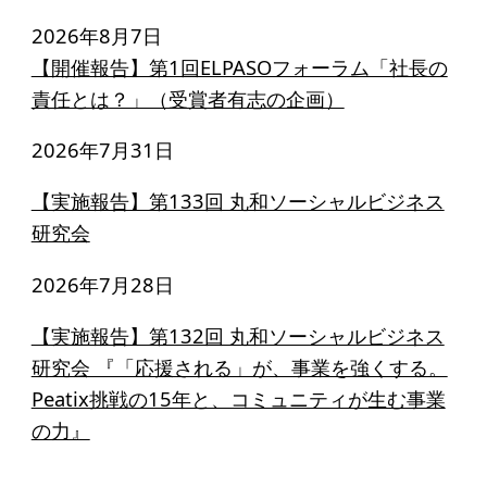
ソーシャルビジネス
2026年8月7日
受賞者一覧
【開催報告】第1回ELPASOフォーラム「社長の
責任とは？」（受賞者有志の企画）
ソーシャルビジネス研究会
2026年7月31日
研究会のねらい
【実施報告】第133回 丸和ソーシャルビジネス
研究会一覧
研究会
2026年7月28日
ELPASO会
【実施報告】第132回 丸和ソーシャルビジネス
ELPASO会とは
研究会 『「応援される」が、事業を強くする。
入会案内
Peatix挑戦の15年と、コミュニティが生む事業
会員限定ページ
の力』