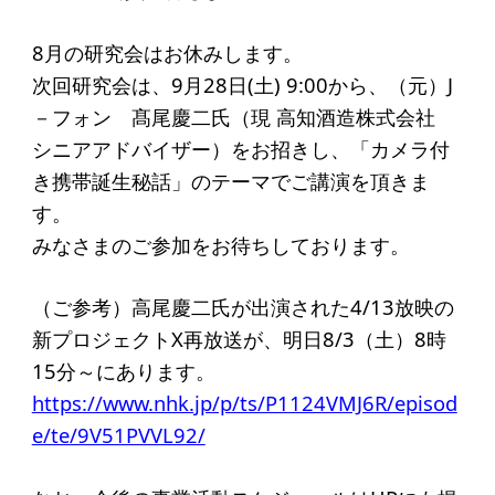
起業を考えている
みなさんへ
8月の研究会はお休みします。
次回研究会は、9月28日(土) 9:00から、（元）J
応援したいみなさんへ
－フォン 髙尾慶二氏（現 高知酒造株式会社
シニアアドバイザー）をお招きし、「カメラ付
財団概要
き携帯誕生秘話」のテーマでご講演を頂きま
す。
理念
みなさまのご参加をお待ちしております。
沿革
組織
（ご参考）高尾慶二氏が出演された4/13放映の
新プロジェクトX再放送が、明日8/3（土）8時
事業内容
15分～にあります。
年間スケジュール
https://www.nhk.jp/p/ts/P1124VMJ6R/episod
定款
e/te/9V51PVVL92/
個人情報保護方針