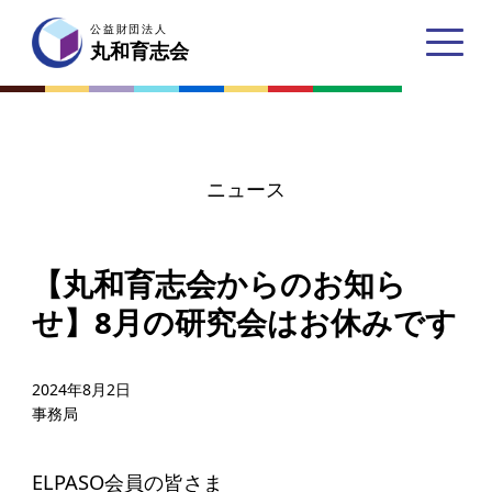
公益財団法人
公益財団法人
丸和育志会
丸和育志会
ニュース
トップページ
【丸和育志会からのお知ら
丸和育志会とは
せ】8月の研究会はお休みです
理事長あいさつ
丸和育志会の目指す未来
2024年8月2日
事務局
学生のみなさんへ
起業家のみなさんへ
ELPASO会員の皆さま