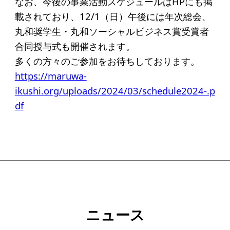
なお、今後の事業活動スケジュールはHPにも掲
アクセス
載されており、12/1（日）午後には年次総会、
丸和奨学生・丸和ソーシャルビジネス賞受賞者
給付型奨学金
合同授与式も開催されます。
多くの方々のご参加をお待ちしております。
事業方針
https://maruwa-
募集要項
ikushi.org/uploads/2024/03/schedule2024-.p
給付型奨学金とは
df
ソーシャルビジネス支援
事業方針
募集要項
ソーシャルビジネスとは
ニュース
丸和育志会の考える