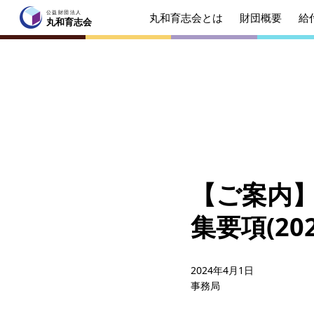
公益財団法人
丸和育志会とは
財団概要
給
公益財団法人
丸和育志会
丸和育志会
トップページ
丸和育志会とは
理事長
起業を
みなさ
【ご案内】
財団概要
理念
集要項(2
年間ス
給付型奨学金
事業方
2024年4月1日
事務局
ソーシャルビジネス支援
事業方