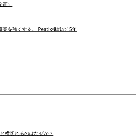
企画）
を強くする。 Peatix挑戦の15年
スイと横切れるのはなぜか？