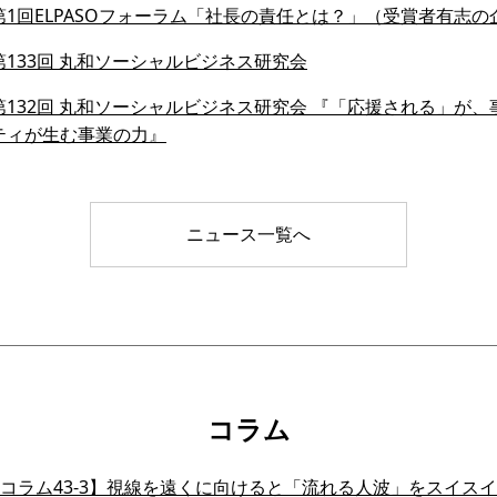
1回ELPASOフォーラム「社長の責任とは？」（受賞者有志の
133回 丸和ソーシャルビジネス研究会
132回 丸和ソーシャルビジネス研究会 『「応援される」が、事業
ティが生む事業の力』
ニュース一覧へ
コラム
会員コラム43-3】視線を遠くに向けると「流れる人波」をスイ