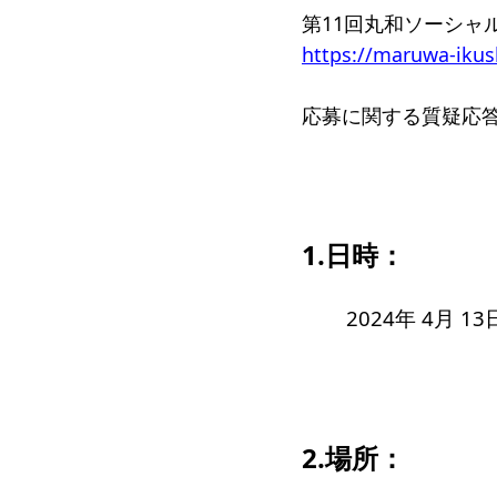
第11回丸和ソーシャ
受賞者
https://maruwa-ikus
ソーシャルビジネス研究会
研究会
応募に関する質疑応
ELPASO会
ELPA
寄付のお願い
お手続
ニュース・コラム
ニュー
1.日時：
2024年
4
月 13
2.場所：