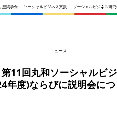
付型奨学金
ソーシャルビジネス支援
ソーシャルビジネス研究
ニュース
あいさつ
丸和育志会の目指す未来
学生のみなさ
考えている
応援したいみなさんへ
んへ
第11回丸和ソーシャルビ
沿革
組織
024年度)ならびに説明会に
ケジュール
定款
個人情報保護
針
募集要項
給付型奨学金
針
募集要項
ソーシャルビ