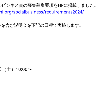
ルビジネス賞の募集募集要項をHPに掲載し
ました。
一覧
hi.org/
socialbusiness/
requirements2024/
のねらい
研究会一覧
答を含む説明会を下記の日程で実施します。
SO会とは
入会案内
会員限定ペー
き
寄付支援者
ス
コラム
日（土）10:00〜