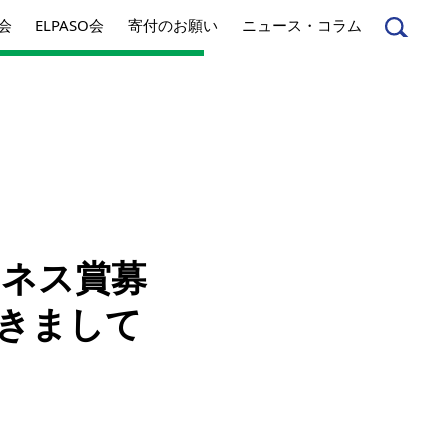
会
ELPASO会
寄付のお願い
ニュース・コラム
んへ
起業家のみなさんへ
ジネス賞募
事業内容
つきまして
方針
アクセス
とは
ジネスとは
丸和育志会の考える
ソーシャルビジネス