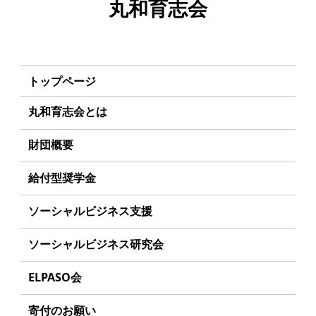
丸和育志会
トップページ
丸和育志会とは
理事長あいさつ
財団概要
丸和育志会の目指す未来
理念
給付型奨学金
学生のみなさんへ
沿革
事業方針
ソーシャルビジネス支援
起業家のみなさんへ
組織
募集要項
事業方針
ソーシャルビジネス研究会
起業を考えている
みなさんへ
事業内容
給付型奨学金とは
募集要項
研究会のねらい
応援したいみなさんへ
ELPASO会
年間スケジュール
ソーシャルビジネスとは
研究会一覧
ELPASO会とは
定款
寄付のお願い