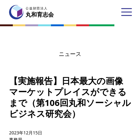
公益財団法人
公益財団法人
丸和育志会
丸和育志会
ニュース
トップページ
【実施報告】日本最大の画像
丸和育志会とは
マーケットプレイスができる
理事長あいさつ
まで（第106回丸和ソーシャル
丸和育志会の目指す未来
ビジネス研究会）
学生のみなさんへ
起業家のみなさんへ
2023年12月15日
事務局