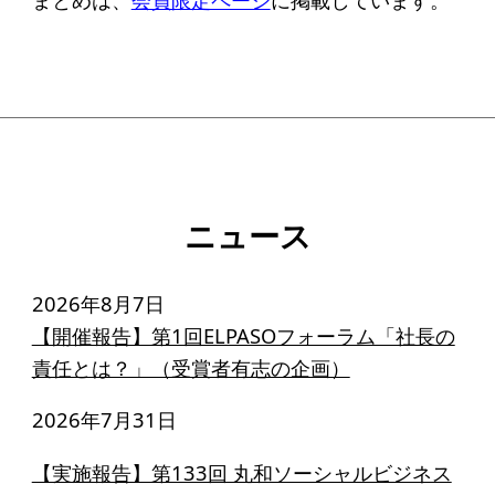
ソーシャルビジネス
受賞者一覧
ソーシャルビジネス研究会
研究会のねらい
研究会一覧
ニュース
ELPASO会
2026年8月7日
【開催報告】第1回ELPASOフォーラム「社長の
ELPASO会とは
責任とは？」（受賞者有志の企画）
入会案内
2026年7月31日
会員限定ページ
【実施報告】第133回 丸和ソーシャルビジネス