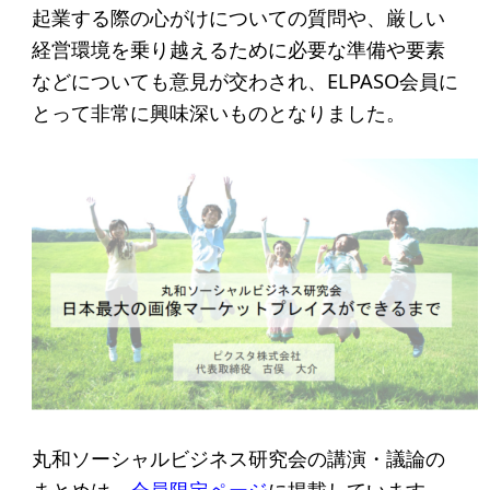
アクセス
起業する際の心がけについての質問や、厳しい
経営環境を乗り越えるために必要な準備や要素
などについても意見が交わされ、ELPASO会員に
給付型奨学金
とって非常に興味深いものとなりました。
事業方針
募集要項
給付型奨学金とは
ソーシャルビジネス支援
事業方針
募集要項
ソーシャルビジネスとは
丸和ソーシャルビジネス研究会の講演・議論の
丸和育志会の考える
まとめは、
会員限定ページ
に掲載しています。