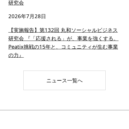
寄付のお願い
研究会
お手続き
2026年7月28日
寄付支援者
【実施報告】第132回 丸和ソーシャルビジネス
研究会 『「応援される」が、事業を強くする。
ニュース・コラム
Peatix挑戦の15年と、コミュニティが生む事業
の力』
ニュース
コラム
ニュース一覧へ