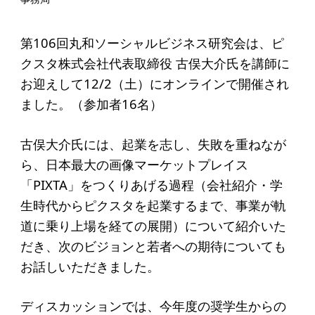
起業を考えている
みなさんへ
第106回丸和ソーシャルビジネス研究会は、ピ
応援したいみなさんへ
クスタ株式会社代表取締役 古俣大介氏を講師に
お迎えして12/2（土）にオンラインで開催され
財団概要
ました。（参加者16名）
理念
古俣大介氏には、起業を志し、失敗を重ねなが
沿革
ら、日本最大の画像マーケットプレイス
「PIXTA」をつくりあげる過程（会社紹介・学
組織
生時代からピクスタを起業するまで、事業が軌
事業内容
道に乗り上場を経ての展開）について紹介いた
年間スケジュール
だき、次のビジョンと若者への期待についても
お話しいただきました。
定款
個人情報保護方針
ディスカッションでは、今年度の奨学生からの