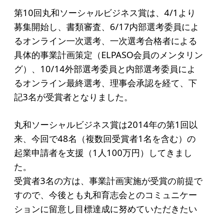
起業を考えている
第10回丸和ソーシャルビジネス賞は、4/1より
みなさんへ
募集開始し、書類審査、6/17内部選考委員によ
応援したいみなさんへ
るオンライン一次選考、一次選考合格者による
具体的事業計画策定（ELPASO会員のメンタリン
グ）、10/14外部選考委員と内部選考委員によ
財団概要
るオンライン最終選考、理事会承認を経て、下
理念
記3名が受賞者となりました。
沿革
丸和ソーシャルビジネス賞は2014年の第1回以
組織
来、今回で48名（複数回受賞者1名を含む）の
事業内容
起業申請者を支援（1人100万円）してきまし
た。
年間スケジュール
受賞者3名の方は、事業計画実施が受賞の前提で
定款
すので、今後とも丸和育志会とのコミュニケー
個人情報保護方針
ションに留意し目標達成に努めていただきたい