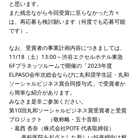
と思います。
アクセス
また残念ながら今回受賞に至らなかった方々
は、再応募も検討願います（何度でも応募可能
給付型奨学金
です）。
事業方針
なお、受賞者の事業計画内容につきましては、
募集要項
11/18（土）13:00～渋谷エクセルホテル東急
給付型奨学金とは
6Fプラネッツルームで開催の「2023年度
ELPASO会年次総会ならびに丸和奨学生証・丸和
ソーシャルビジネス支援
ソーシャルビジネス賞合同授与式」で受賞者か
ら簡単な紹介があります。
事業方針
みなさま是非ご参加ください。
募集要項
第10回丸和ソーシャルビジネス賞受賞者と受賞
プロジェクト （敬称略・五十音順）
ソーシャルビジネスとは
・葛西 杏奈（株式会社POTE 代表取締役）
丸和育志会の考える
産科医院を起点とした新しい妊産婦向け相