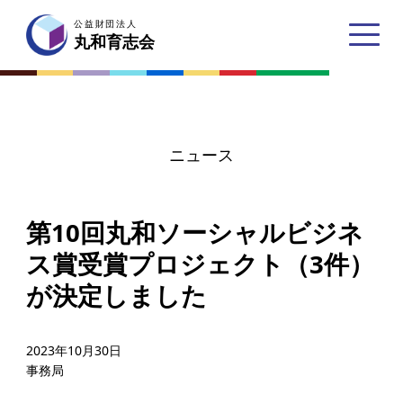
公益財団法人
公益財団法人
丸和育志会
丸和育志会
ニュース
トップページ
第10回丸和ソーシャルビジネ
丸和育志会とは
ス賞受賞プロジェクト（3件）
理事長あいさつ
が決定しました
丸和育志会の目指す未来
学生のみなさんへ
2023年10月30日
事務局
起業家のみなさんへ