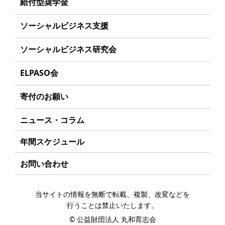
理念
給付型奨学金
学生のみなさんへ
沿革
事業方針
ソーシャルビジネス支援
起業家のみなさんへ
組織
募集要項
事業方針
ソーシャルビジネス研究会
起業を考えている
みなさんへ
事業内容
給付型奨学金とは
募集要項
研究会のねらい
応援したいみなさんへ
ELPASO会
年間スケジュール
ソーシャルビジネスとは
研究会一覧
ELPASO会とは
定款
寄付のお願い
丸和育志会の考える
ソーシャルビジネス
入会案内
個人情報保護方針
お手続き
ニュース・コラム
受賞者一覧
会員限定ページ
アクセス
寄付支援者
年間スケジュール
お問い合わせ
当サイトの情報を無断で転載、複製、改変などを
行うことは禁止いたします。
©
公益財団法人 丸和育志会