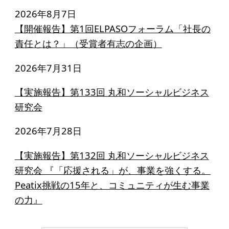
寄付のお願い
2026年8月7日
お手続き
【開催報告】第1回ELPASOフォーラム「社長の
責任とは？」（受賞者有志の企画）
寄付支援者
2026年7月31日
ニュース・コラム
【実施報告】第133回 丸和ソーシャルビジネス
ニュース
研究会
コラム
2026年7月28日
【実施報告】第132回 丸和ソーシャルビジネス
研究会 『「応援される」が、事業を強くする。
Peatix挑戦の15年と、コミュニティが生む事業
の力』