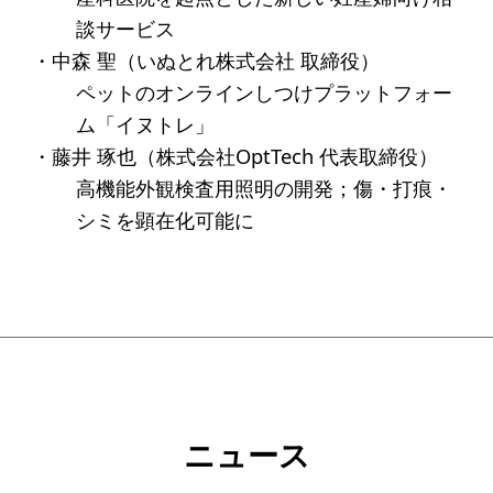
ソーシャルビジネス
談サービス
受賞者一覧
・中森 聖（いぬとれ株式会社 取締役）
ペットのオンラインしつけプラットフォー
ム「イヌトレ」
ソーシャルビジネス研究会
・藤井 琢也（株式会社OptTech 代表取締役）
研究会のねらい
高機能外観検査用照明の開発；傷・打痕・
研究会一覧
シミを顕在化可能に
ELPASO会
ELPASO会とは
入会案内
会員限定ページ
ニュース