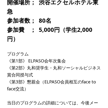
開催場所； 渋谷エクセルホテル東
アクセス
急
給付型奨学金
参加者数； 80名
参加費 ； 5,000円（学生2,000
事業方針
円）
募集要項
給付型奨学金とは
プログラム
《第1部》 ELPASO会年次集会
ソーシャルビジネス支援
《第2部》丸和奨学生・丸和ソーシャルビジネス
賞合同授与式
事業方針
《第3部》懇親会（ELPASO会員相互のface to
募集要項
face交流）
ソーシャルビジネスとは
当日のプログラムの詳細については、今後メー
丸和育志会の考える