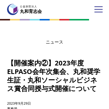
公益財団法人
公益財団法人
丸和育志会
丸和育志会
ニュース
トップページ
【開催案内②】2023年度
丸和育志会とは
ELPASO会年次集会、丸和奨学
理事長あいさつ
生証・丸和ソーシャルビジネ
丸和育志会の目指す未来
ス賞合同授与式開催について
学生のみなさんへ
起業家のみなさんへ
2023年9月29日
事務局