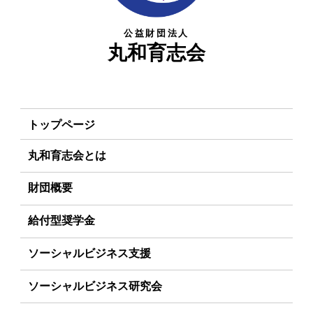
公益財団法人
丸和育志会
トップページ
丸和育志会とは
理事長あいさつ
財団概要
丸和育志会の目指す未来
理念
給付型奨学金
学生のみなさんへ
沿革
事業方針
ソーシャルビジネス支援
起業家のみなさんへ
組織
募集要項
事業方針
ソーシャルビジネス研究会
起業を考えている
みなさんへ
事業内容
給付型奨学金とは
募集要項