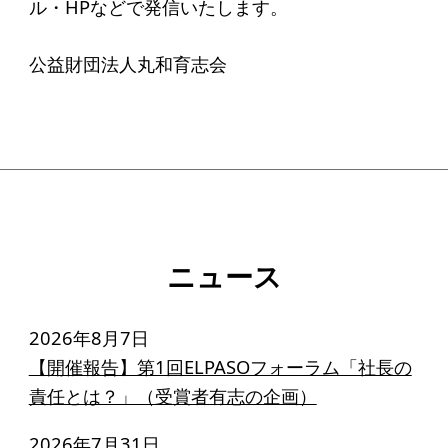
ル・HPなどで発信いたします。
ソーシャルビジネス
受賞者一覧
公益財団法人丸和育志会
ソーシャルビジネス研究会
研究会のねらい
研究会一覧
ELPASO会
ニュース
ELPASO会とは
2026年8月7日
入会案内
【開催報告】第1回ELPASOフォーラム「社長の
会員限定ページ
責任とは？」（受賞者有志の企画）
2026年7月31日