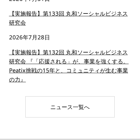
寄付のお願い
【実施報告】第133回 丸和ソーシャルビジネス
お手続き
研究会
寄付支援者
2026年7月28日
ニュース・コラム
【実施報告】第132回 丸和ソーシャルビジネス
研究会 『「応援される」が、事業を強くする。
ニュース
Peatix挑戦の15年と、コミュニティが生む事業
コラム
の力』
ニュース一覧へ