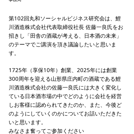
起業を考えている
みなさんへ
第102回丸和ソーシャルビジネス研究会は、鯉
応援したいみなさんへ
川酒造株式会社代表取締役社長 佐藤一良氏をお
招きし「田舎の酒蔵が考える、日本酒の未来」
財団概要
のテーマでご講演を頂き議論したいと思いま
す。
理念
沿革
1725年（享保10年）創業、2025年には創業
300周年を迎える山形県庄内町の酒蔵である鯉
組織
川酒造株式会社の佐藤一良氏には大きく変化し
事業内容
ている日本酒市場の中でどのように会社を経営
年間スケジュール
しお客様に認められてきたのか、また、今後ど
のようにしていくのかについてお話いただきた
定款
いと思います。
個人情報保護方針
みなさま奮ってご参加ください