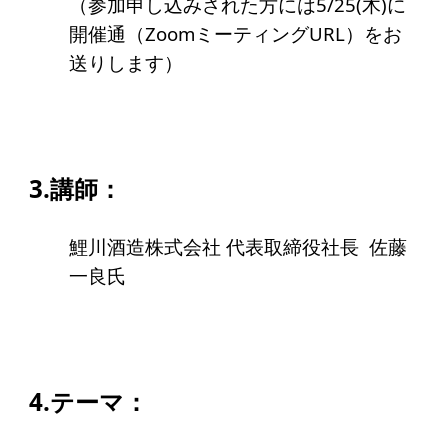
（参加申し込みされた方には5/25(木)に
ソーシャルビジネス
開催通（
ZoomミーティングURL）をお
受賞者一覧
送りします）
ソーシャルビジネス研究会
研究会のねらい
3.講師：
研究会一覧
鯉川酒造株式会社 代表取締役社長 佐藤
ELPASO会
一良氏
ELPASO会とは
入会案内
会員限定ページ
4.テーマ：