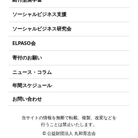
学生のみなさんへ
沿革
事業方針
ソーシャルビジネス支援
起業家のみなさんへ
組織
募集要項
事業方針
ソーシャルビジネス研究会
起業を考えている
みなさんへ
事業内容
給付型奨学金とは
募集要項
研究会のねらい
応援したいみなさんへ
ELPASO会
年間スケジュール
ソーシャルビジネスとは
研究会一覧
ELPASO会とは
定款
寄付のお願い
丸和育志会の考える
ソーシャルビジネス
入会案内
個人情報保護方針
お手続き
ニュース・コラム
受賞者一覧
会員限定ページ
アクセス
寄付支援者
年間スケジュール
お問い合わせ
当サイトの情報を無断で転載、複製、改変などを
行うことは禁止いたします。
©
公益財団法人 丸和育志会