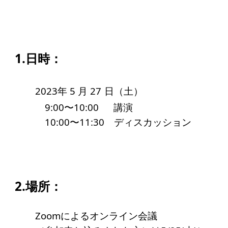
アクセス
給付型奨学金
1.日時：
事業方針
募集要項
2023年 5
月 27
日（土）
給付型奨学金とは
9:00〜10:00 講演
10:00〜11:30 ディスカッション
ソーシャルビジネス支援
事業方針
募集要項
2.場所：
ソーシャルビジネスとは
Zoomによるオンライン会議
丸和育志会の考える