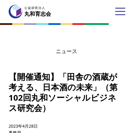
公益財団法人
公益財団法人
丸和育志会
丸和育志会
ニュース
トップページ
【開催通知】「田舎の酒蔵が
丸和育志会とは
考える、日本酒の未来」（第
理事長あいさつ
102回丸和ソーシャルビジネ
丸和育志会の目指す未来
ス研究会）
学生のみなさんへ
起業家のみなさんへ
2023年4月28日
事務局