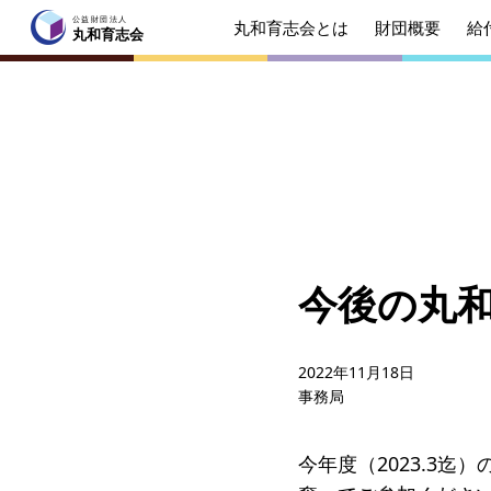
公益財団法人
丸和育志会とは
財団概要
給
公益財団法人
丸和育志会
丸和育志会
トップページ
丸和育志会とは
理事長
起業を
みなさ
今後の丸
財団概要
理念
年間ス
2022年11月18日
事務局
給付型奨学金
事業方
ソーシャルビジネス支援
事業方
今年度（2023.3