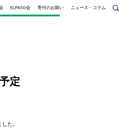
会
ELPASO会
寄付のお願い
ニュース・コラム
んへ
起業家のみなさんへ
予定
事業内容
方針
アクセス
とは
ジネスとは
丸和育志会の考える
ました。
ソーシャルビジネス