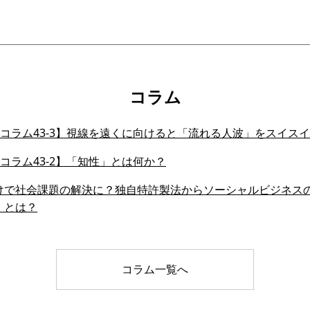
コラム
会員コラム43-3】視線を遠くに向けると「流れる人波」をスイ
会員コラム43-2】「知性」とは何か？
けで社会課題の解決に？独自特許製法からソーシャルビジネス
」とは？
コラム一覧へ