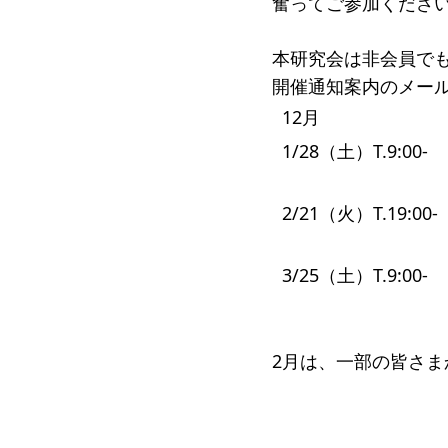
奮ってご参加くださ
受賞者
本研究会は非会員で
ソーシャルビジネス研究会
研究会
開催通知案内のメー
ELPASO会
ELPA
12月
寄付のお願い
お手続
1/28（土）T.9:00-
ニュース・コラム
ニュー
2/21（火）T.19:00-
3/25（土）T.9:00-
2月は、一部の皆さ