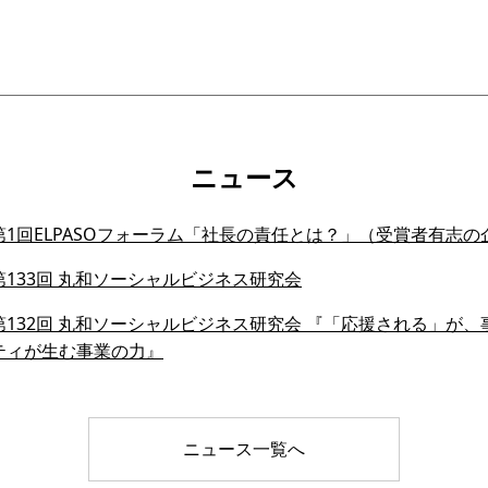
ニュース
1回ELPASOフォーラム「社長の責任とは？」（受賞者有志の
133回 丸和ソーシャルビジネス研究会
132回 丸和ソーシャルビジネス研究会 『「応援される」が、事業
ティが生む事業の力』
ニュース一覧へ