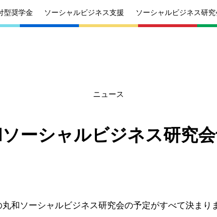
付型奨学金
ソーシャルビジネス支援
ソーシャルビジネス研究
ニュース
あいさつ
丸和育志会の目指す未来
学生のみなさ
考えている
応援したいみなさんへ
んへ
和ソーシャルビジネス研究会
沿革
組織
ケジュール
定款
個人情報保護
針
募集要項
給付型奨学金
針
募集要項
ソーシャルビ
迄）の丸和ソーシャルビジネス研究会の予定がすべて決まり