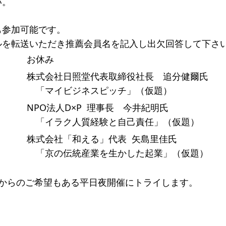
い。
一覧
も参加可能です。
のねらい
研究会一覧
ルを転送いただき推薦会員名を記入し出欠回答して下さ
SO会とは
入会案内
会員限定ペー
お休み
き
寄付支援者
株式会社日照堂代表取締役社長 追分健爾氏
「マイビジネスピッチ」（仮題）
ス
コラム
NPO法人D×P 理事長 今井紀明氏
「イラク人質経験と自己責任」（仮題）
株式会社「和える」代表 矢島里佳氏
「京の伝統産業を生かした起業」（仮題）
まからのご希望もある平日夜開催にトライします。