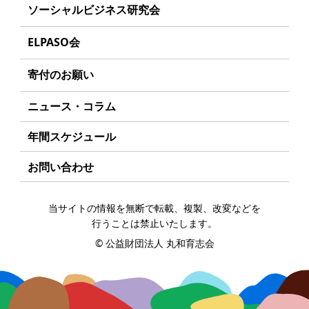
募集要項
事業方針
ソーシャルビジネス研究会
起業を考えている
みなさんへ
事業内容
給付型奨学金とは
募集要項
研究会のねらい
応援したいみなさんへ
ELPASO会
年間スケジュール
ソーシャルビジネスとは
研究会一覧
ELPASO会とは
定款
寄付のお願い
丸和育志会の考える
ソーシャルビジネス
入会案内
個人情報保護方針
お手続き
ニュース・コラム
受賞者一覧
会員限定ページ
アクセス
寄付支援者
年間スケジュール
お問い合わせ
当サイトの情報を無断で転載、複製、改変などを
行うことは禁止いたします。
©
公益財団法人 丸和育志会