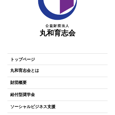
公益財団法人
丸和育志会
トップページ
丸和育志会とは
理事長あいさつ
財団概要
丸和育志会の目指す未来
理念
給付型奨学金
学生のみなさんへ
沿革
事業方針
ソーシャルビジネス支援
起業家のみなさんへ
組織