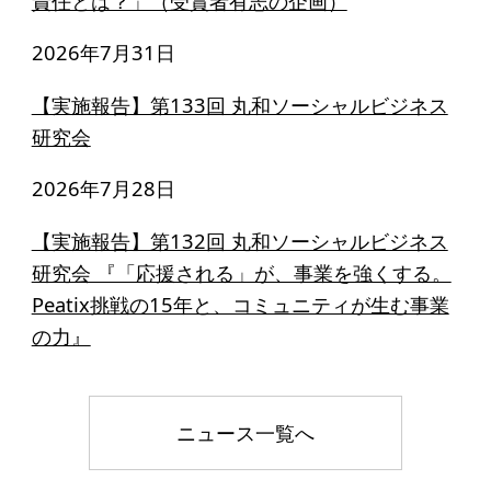
責任とは？」（受賞者有志の企画）
寄付のお願い
2026年7月31日
お手続き
寄付支援者
【実施報告】第133回 丸和ソーシャルビジネス
研究会
ニュース・コラム
2026年7月28日
ニュース
【実施報告】第132回 丸和ソーシャルビジネス
コラム
研究会 『「応援される」が、事業を強くする。
Peatix挑戦の15年と、コミュニティが生む事業
の力』
ニュース一覧へ