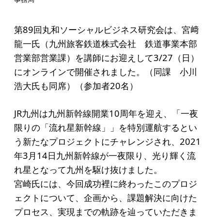
起業を考えている
みなさんへ
第89回丸和ソーシャルビジネス研究会は、宮﨑
応援したいみなさんへ
龍一氏（九州旅客鉄道株式会社 鉄道事業本部
営業部営業課）を講師にお迎えして3/27（日）
財団概要
にオンラインで開催されました。（同課 小川
浩大氏も同席）（参加者20名）
理念
沿革
JR九州は九州新幹線開業10周年を迎え、「一夜
限りの「流れ星新幹線」」を特別運航するとい
組織
う新たなプロジェクトにチャレンジされ、2021
事業内容
年3月14日九州新幹線が一夜限り、光り輝く流
年間スケジュール
れ星となって九州を駆け抜けました。
宮崎氏には、今回成功裡に終わったこのプロジ
定款
ェクトについて、企画から、課題解決に向けた
個人情報保護方針
プロセス、実現までの軌跡を辿っていただきま