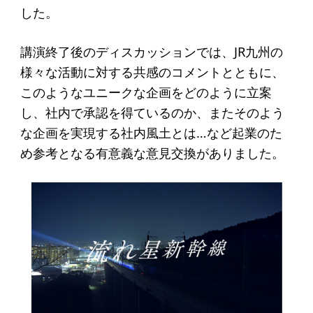
アクセス
した。
講演終了後のディスカッションでは、JR九州の
給付型奨学金
様々な活動に対する共感のコメントとともに、
事業方針
このようなユニークな企画をどのように立案
し、社内で承認を得ているのか、またそのよう
募集要項
な企画を実現する社内風土とは…など起業のた
給付型奨学金とは
め参考となる有意義な意見交換がありました。
ソーシャルビジネス支援
事業方針
募集要項
ソーシャルビジネスとは
丸和育志会の考える