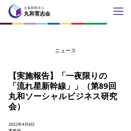
公益財団法人
公益財団法人
丸和育志会
丸和育志会
ニュース
トップページ
【実施報告】「一夜限りの
丸和育志会とは
「流れ星新幹線」」（第89回
理事長あいさつ
丸和ソーシャルビジネス研究
丸和育志会の目指す未来
会）
学生のみなさんへ
起業家のみなさんへ
2022年4月8日
事務局