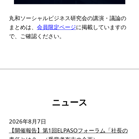
ソーシャルビジネス
受賞者一覧
丸和ソーシャルビジネス研究会の講演・議論の
まとめは、
会員限定ページ
に掲載していますの
ソーシャルビジネス研究会
で、ご確認ください。
研究会のねらい
研究会一覧
ELPASO会
ELPASO会とは
ニュース
入会案内
会員限定ページ
2026年8月7日
【開催報告】第1回ELPASOフォーラム「社長の