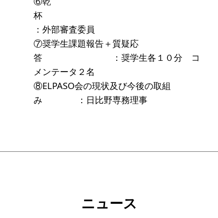
⑥乾
ソーシャルビジネス
杯
受賞者一覧
：外部審査委員
⑦奨学生課題報告＋質疑応
ソーシャルビジネス研究会
答 ：奨学生各１０分 コ
メンテータ２名
研究会のねらい
⑧ELPASO会の現状及び今後の取組
研究会一覧
み ：日比野専務理事
ELPASO会
ELPASO会とは
入会案内
会員限定ページ
ニュース