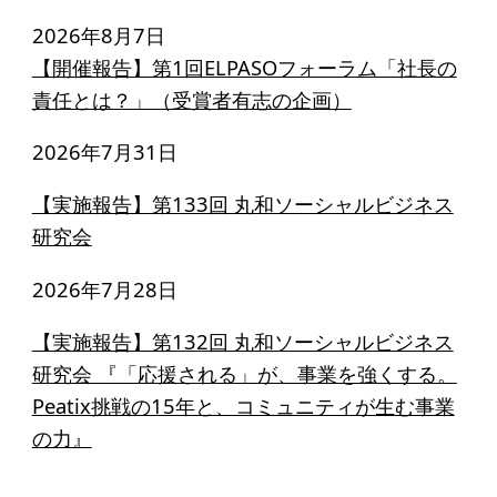
寄付のお願い
2026年8月7日
お手続き
【開催報告】第1回ELPASOフォーラム「社長の
責任とは？」（受賞者有志の企画）
寄付支援者
2026年7月31日
ニュース・コラム
【実施報告】第133回 丸和ソーシャルビジネス
ニュース
研究会
コラム
2026年7月28日
【実施報告】第132回 丸和ソーシャルビジネス
研究会 『「応援される」が、事業を強くする。
Peatix挑戦の15年と、コミュニティが生む事業
の力』