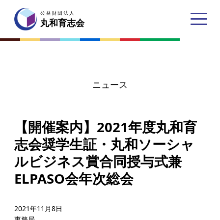
公益財団法人
公益財団法人
丸和育志会
丸和育志会
ニュース
トップページ
【開催案内】2021年度丸和育
丸和育志会とは
志会奨学生証・丸和ソーシャ
理事長あいさつ
ルビジネス賞合同授与式兼
丸和育志会の目指す未来
ELPASO会年次総会
学生のみなさんへ
起業家のみなさんへ
2021年11月8日
事務局