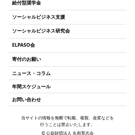
理念
給付型奨学金
学生のみなさんへ
沿革
事業方針
ソーシャルビジネス支援
起業家のみなさんへ
組織
募集要項
事業方針
ソーシャルビジネス研究会
起業を考えている
みなさんへ
事業内容
給付型奨学金とは
募集要項
研究会のねらい
応援したいみなさんへ
ELPASO会
年間スケジュール
ソーシャルビジネスとは
研究会一覧
ELPASO会とは
定款
寄付のお願い
丸和育志会の考える
ソーシャルビジネス
入会案内
個人情報保護方針
お手続き
ニュース・コラム
受賞者一覧
会員限定ページ
アクセス
寄付支援者
年間スケジュール
お問い合わせ
当サイトの情報を無断で転載、複製、改変などを
行うことは禁止いたします。
©
公益財団法人 丸和育志会