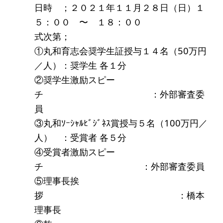
アクセス
日時 ；２０２１年１１月２８日（日）１
５：００ 〜 １８：００
式次第；
給付型奨学金
①丸和育志会奨学生証授与１４名（50万円
事業方針
／人）：奨学生 各１分
②奨学生激励スピー
募集要項
チ ：外部審査委
給付型奨学金とは
員
③丸和ｿｰｼｬﾙﾋﾞｼﾞﾈｽ賞授与５名（100万円／
ソーシャルビジネス支援
人） ：受賞者 各５分
④受賞者激励スピー
事業方針
チ ：外部審査委員
募集要項
⑤理事長挨
ソーシャルビジネスとは
拶 ：橋本
理事長
丸和育志会の考える