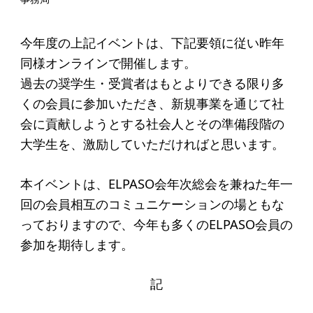
起業を考えている
みなさんへ
今年度の上記イベントは、下記要領に従い昨年
応援したいみなさんへ
同様オンラインで開催します。
過去の奨学生・受賞者はもとよりできる限り多
財団概要
くの会員に参加いただき、新規事業を通じて社
会に貢献しようとする社会人とその準備段階の
理念
大学生を、激励していただければと思います。
沿革
本イベントは、ELPASO会年次総会を兼ねた年一
組織
回の会員相互のコミュニケーションの場ともな
事業内容
っておりますので、今年も多くのELPASO会員の
年間スケジュール
参加を期待します。
定款
記
個人情報保護方針