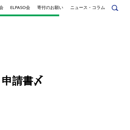
会
ELPASO会
寄付のお願い
ニュース・コラム
んへ
起業家のみなさんへ
ト申請書〆
事業内容
方針
アクセス
とは
ジネスとは
丸和育志会の考える
ソーシャルビジネス