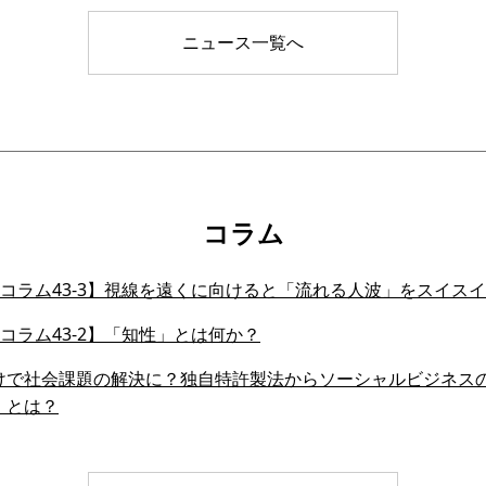
ニュース一覧へ
コラム
会員コラム43-3】視線を遠くに向けると「流れる人波」をスイ
会員コラム43-2】「知性」とは何か？
けで社会課題の解決に？独自特許製法からソーシャルビジネス
」とは？