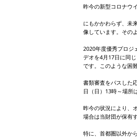
昨今の新型コロナウ
受賞者
ソーシャルビジネス研究会
研究会
にもかかわらず、未
像しています。その
ELPASO会
ELPA
寄付のお願い
お手続
2020年度優秀プロ
デオを4月17日に同
ニュース・コラム
ニュー
です。このような困
書類審査をパスした応
日（日）13時～場所
昨今の状況により、
場合は当財団が保有
特に、首都圏以外か