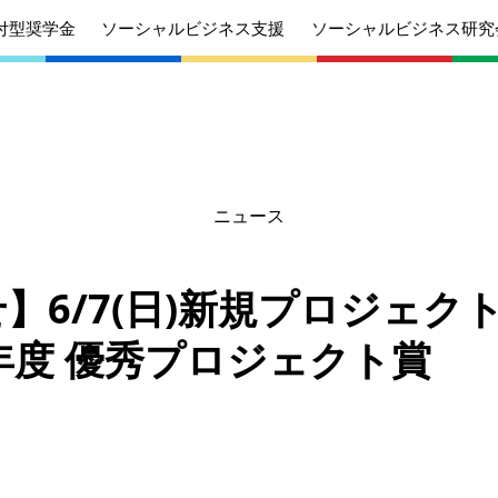
付型奨学金
ソーシャルビジネス支援
ソーシャルビジネス研究
ニュース
あいさつ
丸和育志会の目指す未来
学生のみなさ
考えている
応援したいみなさんへ
んへ
】6/7(日)新規プロジェク
沿革
組織
20年度 優秀プロジェクト賞
ケジュール
定款
個人情報保護
針
募集要項
給付型奨学金
針
募集要項
ソーシャルビ