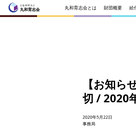
公益財団法人
丸和育志会とは
財団概要
給
公益財団法人
丸和育志会
丸和育志会
トップページ
丸和育志会とは
理事長
起業を
みなさ
【お知らせ
財団概要
理念
切 / 20
年間ス
給付型奨学金
事業方
2020年5月22日
事務局
ソーシャルビジネス支援
事業方