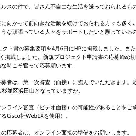
イルスの件で、皆さん不自由な生活を送っておられるも
一覧
のねらい
研究会一覧
来に向かって前向きな活動を続けておられる方々も多く
ような頑張っている人々をサポートしたいと願っている
SO会とは
入会案内
会員限定ペー
き
寄付支援者
ジェクト賞の募集要項を4月6日に
HP
に掲載しました。また
じく掲載しました。新規プロジェクト申請書の応募締め切
ス
コラム
難な時こそ奮って応募願います。
募者は、第一次審査（面接）に臨んでいただきます。応
は杉並区浜田山となっていますが、
オンライン審査（ビデオ面接）の可能性があることをご
する
Cisco
社
WebEX
を使用）。
らの応募者は、オンライン面接の準備をお願いします。