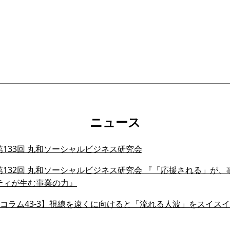
ニュース
133回 丸和ソーシャルビジネス研究会
132回 丸和ソーシャルビジネス研究会 『「応援される」が、事業
ティが生む事業の力』
会員コラム43-3】視線を遠くに向けると「流れる人波」をスイ