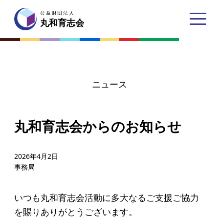
公益財団法人
公益財団法人
丸和育志会
丸和育志会
ニュース
トップページ
丸和育志会からのお知らせ
丸和育志会とは
理事長あいさつ
2026年4月2日
事務局
丸和育志会の目指す未来
学生のみなさんへ
いつも丸和育志会活動に多大なるご支援ご協力
起業家のみなさんへ
を賜りありがとうございます。