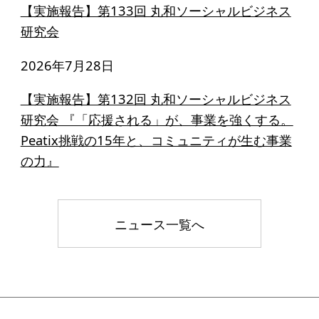
寄付のお願い
【実施報告】第133回 丸和ソーシャルビジネス
研究会
お手続き
2026年7月28日
寄付支援者
【実施報告】第132回 丸和ソーシャルビジネス
ニュース・コラム
研究会 『「応援される」が、事業を強くする。
Peatix挑戦の15年と、コミュニティが生む事業
ニュース
の力』
コラム
ニュース一覧へ