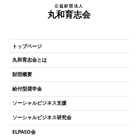
公益財団法人
丸和育志会
トップページ
丸和育志会とは
理事長あいさつ
財団概要
丸和育志会の目指す未来
理念
給付型奨学金
学生のみなさんへ
沿革
事業方針
ソーシャルビジネス支援
起業家のみなさんへ
組織
募集要項
事業方針
ソーシャルビジネス研究会
起業を考えている
みなさんへ
事業内容
給付型奨学金とは
募集要項
研究会のねらい
応援したいみなさんへ
ELPASO会
年間スケジュール