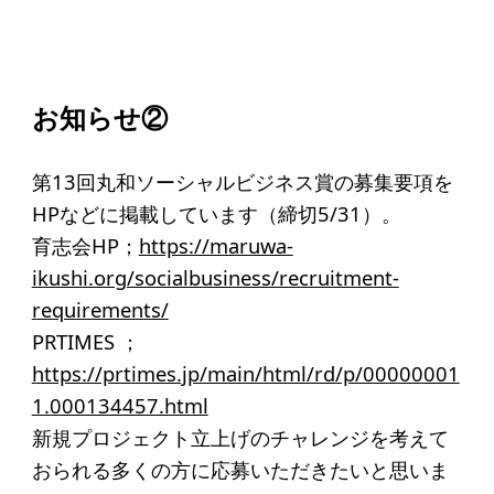
アクセス
給付型奨学金
お知らせ②
事業方針
募集要項
第13回丸和ソーシャルビジネス賞の募集要項を
HPなどに掲載しています（締切5/31）。
給付型奨学金とは
育志会HP；
https://maruwa-
ikushi.org/socialbusiness/recruitment-
ソーシャルビジネス支援
requirements/
PRTIMES ；
事業方針
https://prtimes.jp/main/html/rd/p/00000001
募集要項
1.000134457.html
ソーシャルビジネスとは
新規プロジェクト立上げのチャレンジを考えて
おられる多くの方に応募いただきたいと思いま
丸和育志会の考える