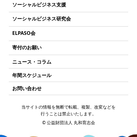
沿革
事業方針
ソーシャルビジネス支援
起業家のみなさんへ
組織
募集要項
事業方針
ソーシャルビジネス研究会
起業を考えている
みなさんへ
事業内容
給付型奨学金とは
募集要項
研究会のねらい
応援したいみなさんへ
ELPASO会
年間スケジュール
ソーシャルビジネスとは
研究会一覧
ELPASO会とは
定款
寄付のお願い
丸和育志会の考える
ソーシャルビジネス
入会案内
個人情報保護方針
お手続き
ニュース・コラム
受賞者一覧
会員限定ページ
アクセス
寄付支援者
年間スケジュール
お問い合わせ
当サイトの情報を無断で転載、複製、改変などを
行うことは禁止いたします。
©
公益財団法人 丸和育志会