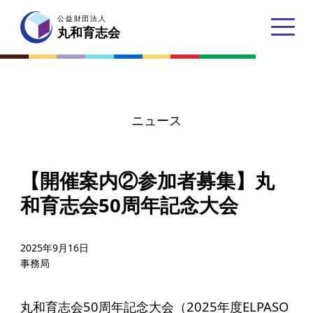
公益財団法人
公益財団法人
丸和育志会
丸和育志会
ニュース
トップページ
【開催案内②参加者募集】丸
丸和育志会とは
和育志会50周年記念大会
理事長あいさつ
丸和育志会の目指す未来
2025年9月16日
事務局
学生のみなさんへ
起業家のみなさんへ
丸和育志会50周年記念大会（2025年度ELPASO