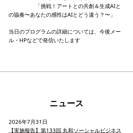
ソーシャルビジネス
「挑戦！アートとの共創＆生成AIと
受賞者一覧
の協奏〜あなたの感性はAIとどう違う？〜」
当日のプログラムの詳細については、今後メー
ソーシャルビジネス研究会
ル・HPなどで発信いたします
研究会のねらい
研究会一覧
ELPASO会
ELPASO会とは
ニュース
入会案内
会員限定ページ
2026年7月31日
【実施報告】第133回 丸和ソーシャルビジネス