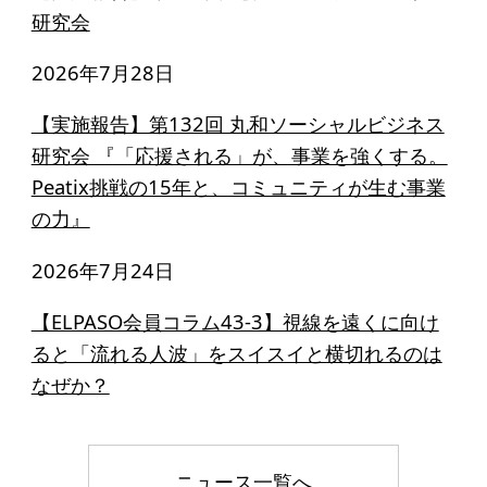
寄付のお願い
研究会
お手続き
2026年7月28日
寄付支援者
【実施報告】第132回 丸和ソーシャルビジネス
研究会 『「応援される」が、事業を強くする。
ニュース・コラム
Peatix挑戦の15年と、コミュニティが生む事業
の力』
ニュース
コラム
2026年7月24日
【ELPASO会員コラム43-3】視線を遠くに向け
ると「流れる人波」をスイスイと横切れるのは
なぜか？
ニュース一覧へ