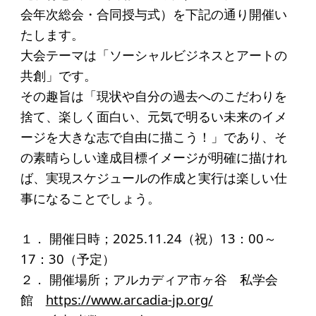
起業を考えている
会年次総会・合同授与式）を下記の通り開催い
みなさんへ
たします。
大会テーマは「ソーシャルビジネスとアートの
応援したいみなさんへ
共創」です。
その趣旨は「現状や自分の過去へのこだわりを
財団概要
捨て、楽しく面白い、元気で明るい未来のイメ
理念
ージを大きな志で自由に描こう！」であり、そ
の素晴らしい達成目標イメージが明確に描けれ
沿革
ば、実現スケジュールの作成と実行は楽しい仕
組織
事になることでしょう。
事業内容
１． 開催日時；2025.11.24（祝）13：00～
年間スケジュール
17：30（予定）
定款
２． 開催場所；アルカディア市ヶ谷 私学会
個人情報保護方針
館
https://www.arcadia-jp.org/