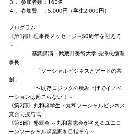
３． 参加者数；160名
アクセス
４． 参加費 ；5,000円（学生2,000円）
給付型奨学金
プログラム
《第1部》理事長メッセージ～50周年を迎えて
事業方針
～
募集要項
基調講演；武蔵野美術大学 長澤忠徳理
給付型奨学金とは
事長
「ソーシャルビジネスとアートの共
創」
ソーシャルビジネス支援
〜既存ロジックの積み上げでイノベ
事業方針
ーションは起こらない！～
《第2部》丸和奨学生・丸和ソーシャルビジネス
募集要項
賞合同授与式
ソーシャルビジネスとは
《第3部》懇親会 ～丸和育志会が考えるユニコ
丸和育志会の考える
ーンソーシャル起業家を目指そう～