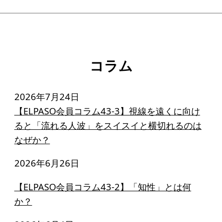
寄付のお願い
お手続き
寄付支援者
コラム
ニュース・コラム
2026年7月24日
ニュース
【ELPASO会員コラム43-3】視線を遠くに向け
コラム
ると「流れる人波」をスイスイと横切れるのは
なぜか？
2026年6月26日
【ELPASO会員コラム43-2】「知性」とは何
か？