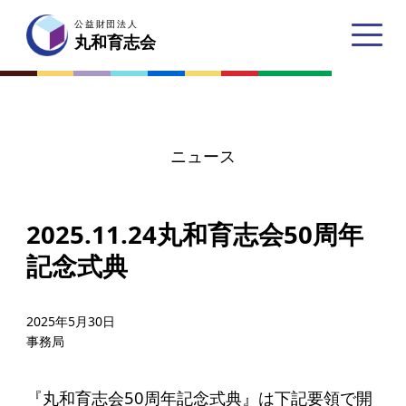
公益財団法人
公益財団法人
丸和育志会
丸和育志会
ニュース
トップページ
2025.11.24丸和育志会50周年
丸和育志会とは
記念式典
理事長あいさつ
丸和育志会の目指す未来
2025年5月30日
事務局
学生のみなさんへ
起業家のみなさんへ
『丸和育志会50周年記念式典』は下記要領で開