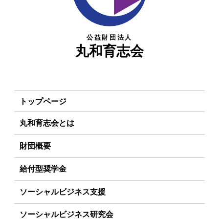
公益財団法人
丸和育志会
トップページ
丸和育志会とは
理事長あいさつ
財団概要
丸和育志会の目指す未来
理念
給付型奨学金
学生のみなさんへ
沿革
事業方針
ソーシャルビジネス支援
起業家のみなさんへ
組織
募集要項
事業方針
ソーシャルビジネス研究会
起業を考えている
みなさんへ