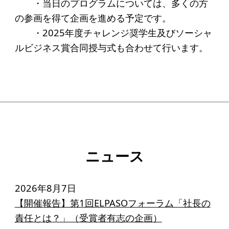
・当日のプログラムについては、多くの方
アクセス
の参画を得て企画を進める予定です。
・2025年度チャレンジ奨学生及びソーシャ
給付型奨学金
ルビジネス賞合同授与式も合わせて行います。
事業方針
募集要項
給付型奨学金とは
ソーシャルビジネス支援
ニュース
事業方針
募集要項
2026年8月7日
ソーシャルビジネスとは
【開催報告】第1回ELPASOフォーラム「社長の
責任とは？」（受賞者有志の企画）
丸和育志会の考える