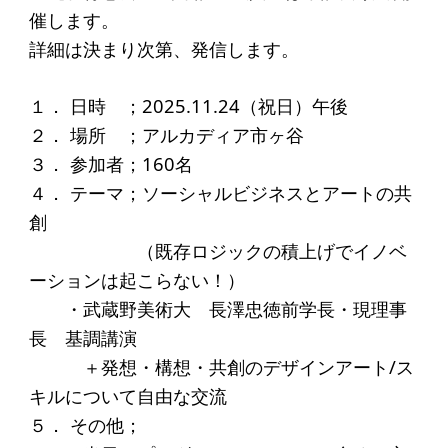
起業を考えている
催します。
みなさんへ
詳細は決まり次第、発信します。
応援したいみなさんへ
１． 日時 ；2025.11.24（祝日）午後
２． 場所 ；アルカディア市ヶ谷
財団概要
３． 参加者；160名
４． テーマ；ソーシャルビジネスとアートの共
理念
創
沿革
（既存ロジックの積上げでイノベ
組織
ーションは起こらない！）
事業内容
・武蔵野美術大 長澤忠徳前学長・現理事
長 基調講演
年間スケジュール
＋発想・構想・共創のデザインアート/ス
定款
キルについて自由な交流
個人情報保護方針
５． その他；