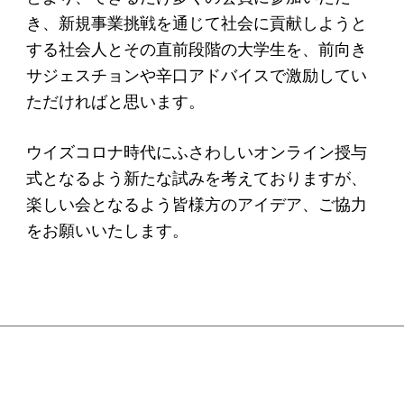
ソーシャルビジネス
き、
新規事業挑戦を通じて社会に貢献しようと
受賞者一覧
する社会人とその直前段
階の大学生を、
前向き
サジェスチョンや辛口アドバイスで激励してい
ただければと
思います。
ソーシャルビジネス研究会
研究会のねらい
ウイズコロナ時代にふさわしいオンライン授与
式となるよう新たな
試みを考えておりますが、
研究会一覧
楽しい会となるよう皆様方のアイデア、
ご協力
をお願いいたします。
ELPASO会
ELPASO会とは
入会案内
会員限定ページ