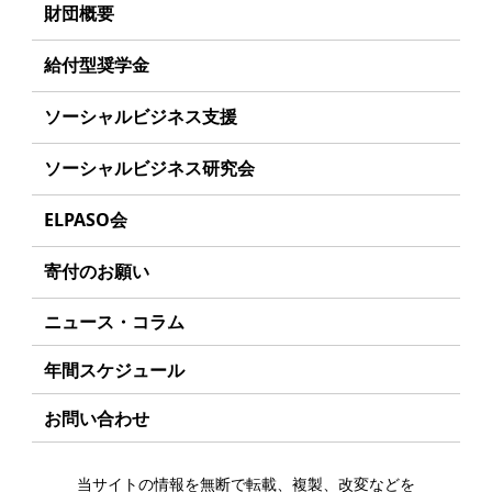
理事長あいさつ
財団概要
丸和育志会の目指す未来
理念
給付型奨学金
学生のみなさんへ
沿革
事業方針
ソーシャルビジネス支援
起業家のみなさんへ
組織
募集要項
事業方針
ソーシャルビジネス研究会
起業を考えている
みなさんへ
事業内容
給付型奨学金とは
募集要項
研究会のねらい
応援したいみなさんへ
ELPASO会
年間スケジュール
ソーシャルビジネスとは
研究会一覧
ELPASO会とは
定款
寄付のお願い
丸和育志会の考える
ソーシャルビジネス
入会案内
個人情報保護方針
お手続き
ニュース・コラム
受賞者一覧
会員限定ページ
アクセス
寄付支援者
年間スケジュール
お問い合わせ
当サイトの情報を無断で転載、複製、改変などを