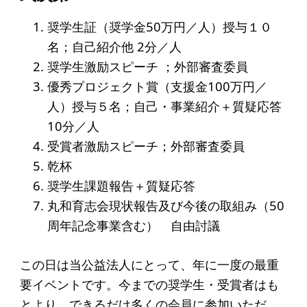
アクセス
奨学生証（奨学金50万円／人）授与１０
名；自己紹介他 2分／人
給付型奨学金
奨学生激励スピーチ ；外部審査委員
事業方針
優秀プロジェクト賞（支援金100万円／
人）授与５名；自己・
事業紹介＋質疑応答
募集要項
10分／人
給付型奨学金とは
受賞者激励スピーチ；外部審査委員
乾杯
ソーシャルビジネス支援
奨学生課題報告＋質疑応答
丸和育志会現状報告及び今後の取組み（50
事業方針
周年記念事業含む） 自由討議
募集要項
この日は当公益法人にとって、年に一度の最重
ソーシャルビジネスとは
要イベントです。
今までの奨学生・受賞者はも
丸和育志会の考える
とより、
できるだけ多くの会員に参加いただ