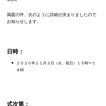
起業を考えている
みなさんへ
掲題の件、次のように詳細が決まりましたので
応援したいみなさんへ
お知らせします。
財団概要
理念
日時：
沿革
２０２０年１１月３日（火、祝日）１５時〜１
組織
８時
事業内容
年間スケジュール
定款
個人情報保護方針
式次第：