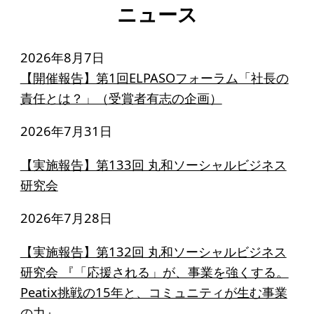
寄付のお願い
ニュース
お手続き
2026年8月7日
寄付支援者
【開催報告】第1回ELPASOフォーラム「社長の
責任とは？」（受賞者有志の企画）
ニュース・コラム
2026年7月31日
ニュース
【実施報告】第133回 丸和ソーシャルビジネス
コラム
研究会
2026年7月28日
【実施報告】第132回 丸和ソーシャルビジネス
研究会 『「応援される」が、事業を強くする。
Peatix挑戦の15年と、コミュニティが生む事業
の力』