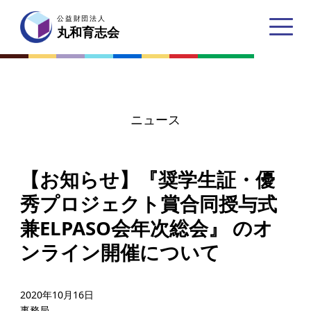
公益財団法人
公益財団法人
丸和育志会
丸和育志会
ニュース
トップページ
【お知らせ】『奨学生証・優
丸和育志会とは
秀プロジェクト賞合同授与式
理事長あいさつ
兼ELPASO会年次総会』 のオ
丸和育志会の目指す未来
ンライン開催について
学生のみなさんへ
起業家のみなさんへ
2020年10月16日
事務局