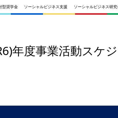
付型奨学金
ソーシャルビジネス支援
ソーシャルビジネス研究
4(R6)年度事業活動スケ
あいさつ
丸和育志会の目指す未来
学生のみなさ
考えている
応援したいみなさんへ
んへ
沿革
組織
ケジュール
定款
個人情報保護
針
募集要項
給付型奨学金
針
募集要項
ソーシャルビ