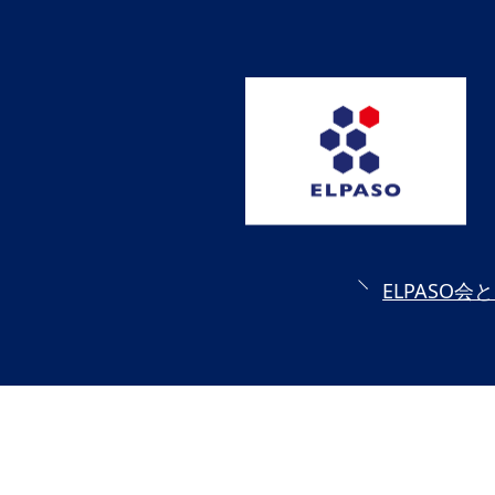
受賞者
ソーシャルビジネス研究会
研究会
ELPASO会
ELPA
寄付のお願い
お手続
ニュース・コラム
ニュー
ELPASO会