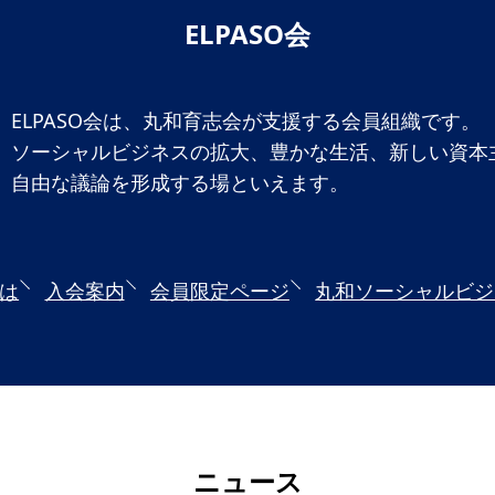
ELPASO会
一覧
のねらい
研究会一覧
SO会とは
入会案内
会員限定ペー
ELPASO会は、丸和育志会が支援する会員組織です。
ソーシャルビジネスの拡大、豊かな生活、新しい資本
き
寄付支援者
自由な議論を形成する場といえます。
ス
コラム
とは
入会案内
会員限定ページ
丸和ソーシャルビジ
ニュース