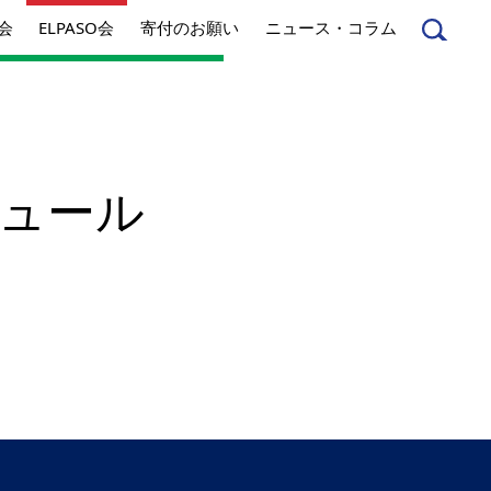
会
ELPASO会
寄付のお願い
ニュース・コラム
ジュール
んへ
起業家のみなさんへ
事業内容
方針
アクセス
とは
ジネスとは
丸和育志会の考える
ソーシャルビジネス