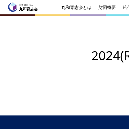
公益財団法人
丸和育志会とは
財団概要
給
公益財団法人
丸和育志会
丸和育志会
トップページ
202
丸和育志会とは
理事長
起業を
みなさ
財団概要
理念
年間ス
給付型奨学金
事業方
ソーシャルビジネス支援
事業方