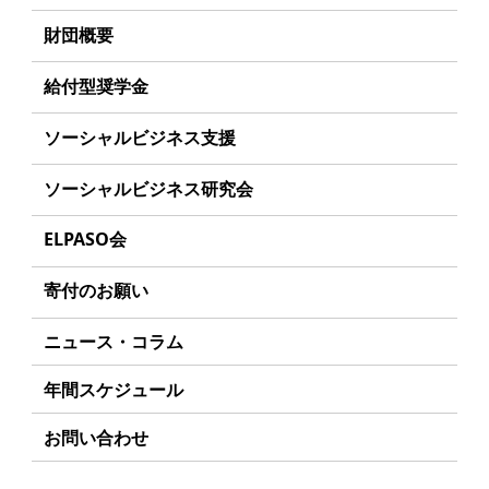
理事長あいさつ
財団概要
丸和育志会の目指す未来
理念
給付型奨学金
学生のみなさんへ
沿革
事業方針
ソーシャルビジネス支援
起業家のみなさんへ
組織
募集要項
事業方針
ソーシャルビジネス研究会
起業を考えている
みなさんへ
事業内容
給付型奨学金とは
募集要項
研究会のねらい
応援したいみなさんへ
ELPASO会
年間スケジュール
ソーシャルビジネスとは
研究会一覧
ELPASO会とは
定款
寄付のお願い
丸和育志会の考える
ソーシャルビジネス
入会案内
個人情報保護方針
お手続き
ニュース・コラム
受賞者一覧
会員限定ページ
アクセス
寄付支援者
年間スケジュール
お問い合わせ