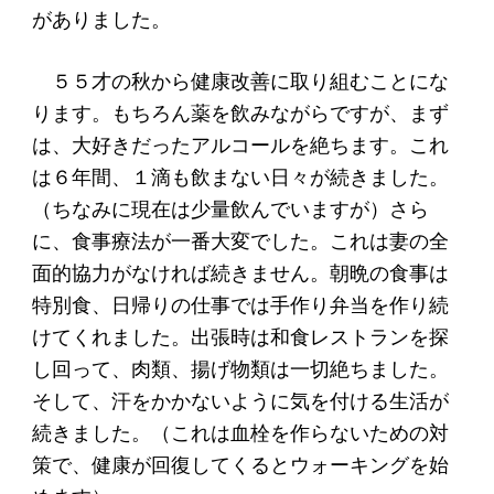
ソーシャルビジネス
がありました。
受賞者一覧
５５才の秋から健康改善に取り組むことにな
ります。もちろん薬を飲みながらですが、まず
ソーシャルビジネス研究会
は、大好きだったアルコールを絶ちます。これ
は６年間、１滴も飲まない日々が続きました。
研究会のねらい
（ちなみに現在は少量飲んでいますが）さら
研究会一覧
に、食事療法が一番大変でした。これは妻の全
面的協力がなければ続きません。朝晩の食事は
ELPASO会
特別食、日帰りの仕事では手作り弁当を作り続
けてくれました。出張時は和食レストランを探
ELPASO会とは
し回って、肉類、揚げ物類は一切絶ちました。
入会案内
そして、汗をかかないように気を付ける生活が
会員限定ページ
続きました。（これは血栓を作らないための対
策で、健康が回復してくるとウォーキングを始