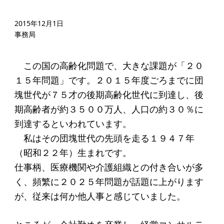
起業を考えている
みなさんへ
2015年12月1日
事務局
応援したいみなさんへ
この国の高齢化問題で、大きな課題が「２０
財団概要
１５年問題」です。２０１５年度ごろまでに団
塊世代が７５才の後期高齢化世代に到達し、後
理念
期高齢者が約３５００万人、人口の約３０％に
沿革
到達するといわれています。
組織
私はその団塊世代の先頭を走る１９４７年
（昭和２２年）生まれです。
事業内容
仕事柄、医療機関や介護組織との付き合いが多
年間スケジュール
く、頻繁に２０２５年問題が話題に上がります
定款
が、従来は何か他人事と感じていました。
個人情報保護方針