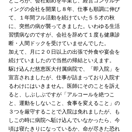
ところが、会社勤めを卒業し、経営コンサルテ
アクセス
ィングの会社を開業し８年、仕事も順調に伸び
て、１年間フル活動を続けていた５５才の秋
給付型奨学金
に、突然の病が襲ってきました。いわゆる生活
習慣病なのですが、会社を辞めて１度も健康診
事業方針
断・人間ドックを受けていませんでした。
募集要項
加えて、月に２０日以上の出張で外食や宴会を
給付型奨学金とは
続けていましたので当然の帰結といえます。
駆け込んだ慈恵医大付属病院で、「即入院」を
宣言されましたが、仕事が詰まっており入院す
ソーシャルビジネス支援
るわけにはいきません。医師にそのことを訴え
事業方針
ると、しぶしぶですが「アルコールを絶つこ
と、運動をしないこと、食事を変えること」の
募集要項
３つを厳守することで入院は免れましたが、も
ソーシャルビジネスとは
しこの時に病院へ駈け込んでいなかったら、今
丸和育志会の考える
頃は寝たきりになっているか、命が尽きた恐れ