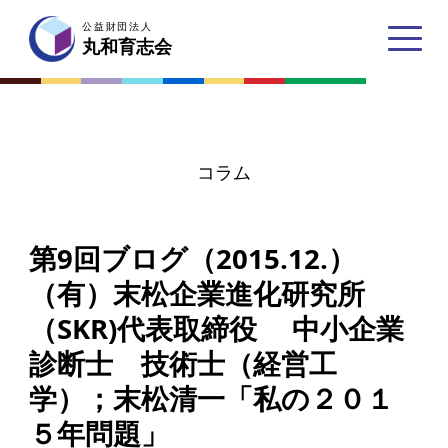
公益財団法人
公益財団法人
丸和育志会
丸和育志会
コラム
トップページ
第9回ブログ（2015.12.）
丸和育志会とは
（有）末松企業進化研究所
理事長あいさつ
（SKR)代表取締役 中小企業
丸和育志会の目指す未来
診断士 技術士（経営工
学生のみなさんへ
学）；末松清一「私の２０１
起業家のみなさんへ
５年問題」