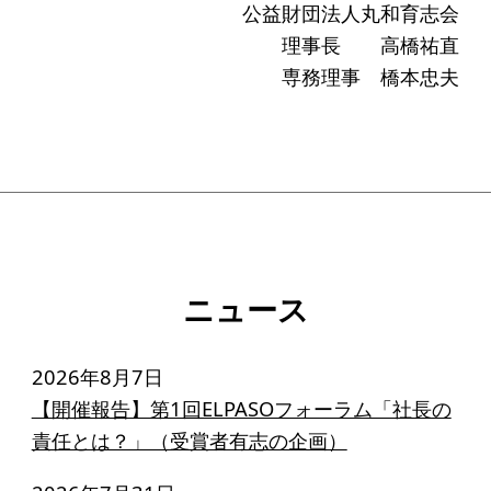
ソーシャルビジネス
公益財団法人丸和育志会
理事長 高橋祐直
受賞者一覧
専務理事 橋本忠夫
ソーシャルビジネス研究会
研究会のねらい
研究会一覧
ELPASO会
ニュース
ELPASO会とは
2026年8月7日
入会案内
【開催報告】第1回ELPASOフォーラム「社長の
会員限定ページ
責任とは？」（受賞者有志の企画）