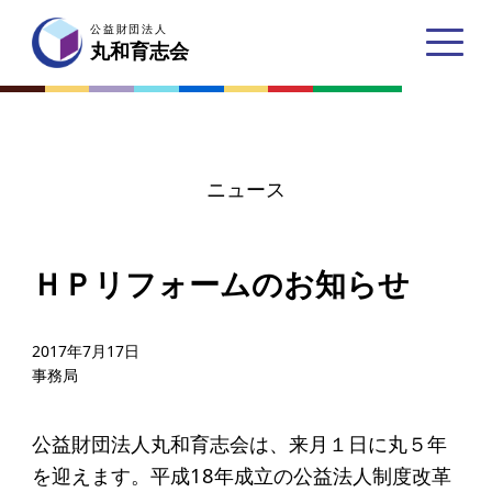
公益財団法人
公益財団法人
丸和育志会
丸和育志会
ニュース
トップページ
ＨＰリフォームのお知らせ
丸和育志会とは
理事長あいさつ
2017年7月17日
事務局
丸和育志会の目指す未来
学生のみなさんへ
公益財団法人丸和育志会は、来月１日に丸５年
起業家のみなさんへ
を迎えます。平成18年成立の公益法人制度改革