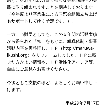
アクセス
践に取り組まれますことを期待しております
（今年度より卒業生による同窓会組織立ち上げ
給付型奨学金
もサポートしてゆく予定です。）。
事業方針
一方、当財団としても、この５年間の活動実績
募集要項
から得られた「知」をもとに、組織体制・事業
活動内容を再整理し、ＨＰ（
http://maruwa-
給付型奨学金とは
ikushi.org
）をリフォームしました。ＨＰに載
せた方がよい情報や、ＨＰ活性化アイデア等、
ソーシャルビジネス支援
自由にご意見をお寄せください。
事業方針
今後ともご支援のほど、よろしくお願い申し上
募集要項
げます。
ソーシャルビジネスとは
丸和育志会の考える
平成29年7月17日