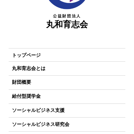
公益財団法人
丸和育志会
トップページ
丸和育志会とは
理事長あいさつ
財団概要
丸和育志会の目指す未来
理念
給付型奨学金
学生のみなさんへ
沿革
事業方針
ソーシャルビジネス支援
起業家のみなさんへ
組織
募集要項
事業方針
ソーシャルビジネス研究会
起業を考えている
みなさんへ
事業内容
給付型奨学金とは