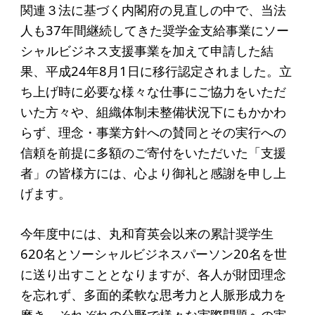
起業を考えている
関連３法に基づく内閣府の見直しの中で、当法
みなさんへ
人も37年間継続してきた奨学金支給事業にソー
シャルビジネス支援事業を加えて申請した結
応援したいみなさんへ
果、平成24年8月1日に移行認定されました。立
ち上げ時に必要な様々な仕事にご協力をいただ
財団概要
いた方々や、組織体制未整備状況下にもかかわ
らず、理念・事業方針への賛同とその実行への
理念
信頼を前提に多額のご寄付をいただいた「支援
沿革
者」の皆様方には、心より御礼と感謝を申し上
組織
げます。
事業内容
今年度中には、丸和育英会以来の累計奨学生
年間スケジュール
620名とソーシャルビジネスパーソン20名を世
定款
に送り出すこととなりますが、各人が財団理念
を忘れず、多面的柔軟な思考力と人脈形成力を
個人情報保護方針
磨き、それぞれの分野で様々な実際問題への実