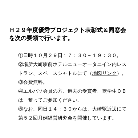
起業を考えている
みなさんへ
応援したいみなさんへ
Ｈ２９年度優秀プロジェクト表彰式＆同窓会
を次の要領で行います。
財団概要
①日時１０月２９日１７：３０～１９：３０。
理念
②場所大崎駅前ホテルニューオータニイン内レス
沿革
トラン、スペースシャトルにて（
地図リンク
）。
③会費無料。
組織
④エルパソ会員の方、過去の受賞者、奨学生ＯＢ
事業内容
は、奮ってご参加ください。
年間スケジュール
⑤なお、同日１４：３０からは、
大崎駅近辺にて
第５２回月例経営研究会を開催しています。
定款
個人情報保護方針