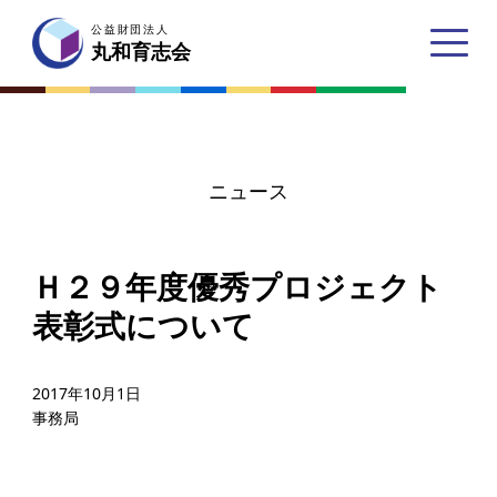
公益財団法人
公益財団法人
丸和育志会
丸和育志会
ニュース
トップページ
Ｈ２９年度優秀プロジェクト
丸和育志会とは
表彰式について
理事長あいさつ
丸和育志会の目指す未来
2017年10月1日
事務局
学生のみなさんへ
起業家のみなさんへ