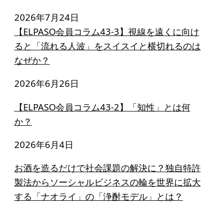
寄付のお願い
2026年7月24日
お手続き
【ELPASO会員コラム43-3】視線を遠くに向け
寄付支援者
ると「流れる人波」をスイスイと横切れるのは
なぜか？
ニュース・コラム
2026年6月26日
ニュース
【ELPASO会員コラム43-2】「知性」とは何
コラム
か？
2026年6月4日
お酒を造るだけで社会課題の解決に？独自特許
製法からソーシャルビジネスの輪を世界に拡大
する「ナオライ」の「浄酎モデル」とは？