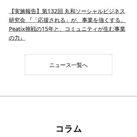
ソーシャルビジネス
【実施報告】第132回 丸和ソーシャルビジネス
受賞者一覧
研究会 『「応援される」が、事業を強くする。
Peatix挑戦の15年と、コミュニティが生む事業
ソーシャルビジネス研究会
の力』
研究会のねらい
研究会一覧
ニュース一覧へ
ELPASO会
ELPASO会とは
入会案内
会員限定ページ
コラム