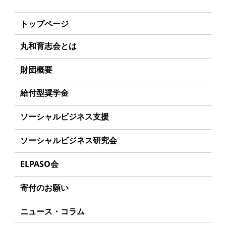
トップページ
丸和育志会とは
理事長あいさつ
財団概要
丸和育志会の目指す未来
理念
給付型奨学金
学生のみなさんへ
沿革
事業方針
ソーシャルビジネス支援
起業家のみなさんへ
組織
募集要項
事業方針
ソーシャルビジネス研究会
起業を考えている
みなさんへ
事業内容
給付型奨学金とは
募集要項
研究会のねらい
応援したいみなさんへ
ELPASO会
年間スケジュール
ソーシャルビジネスとは
研究会一覧
ELPASO会とは
定款
寄付のお願い
丸和育志会の考える
ソーシャルビジネス
入会案内
個人情報保護方針
お手続き
ニュース・コラム
受賞者一覧
会員限定ページ
アクセス