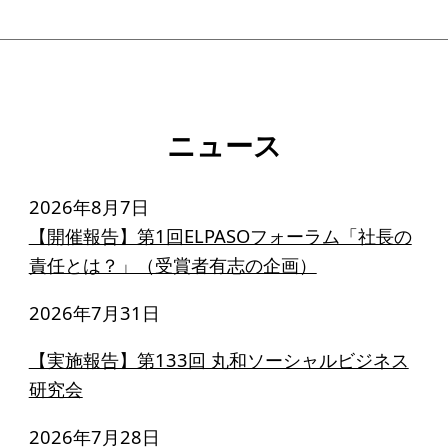
アクセス
給付型奨学金
事業方針
ニュース
募集要項
給付型奨学金とは
2026年8月7日
【開催報告】第1回ELPASOフォーラム「社長の
責任とは？」（受賞者有志の企画）
ソーシャルビジネス支援
2026年7月31日
事業方針
募集要項
【実施報告】第133回 丸和ソーシャルビジネス
研究会
ソーシャルビジネスとは
丸和育志会の考える
2026年7月28日