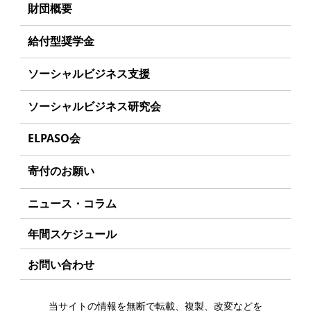
理事長あいさつ
財団概要
丸和育志会の目指す未来
理念
給付型奨学金
学生のみなさんへ
沿革
事業方針
ソーシャルビジネス支援
起業家のみなさんへ
組織
募集要項
事業方針
ソーシャルビジネス研究会
起業を考えている
みなさんへ
事業内容
給付型奨学金とは
募集要項
研究会のねらい
応援したいみなさんへ
ELPASO会
年間スケジュール
ソーシャルビジネスとは
研究会一覧
ELPASO会とは
定款
寄付のお願い
丸和育志会の考える
ソーシャルビジネス
入会案内
個人情報保護方針
お手続き
ニュース・コラム
受賞者一覧
会員限定ページ
アクセス
寄付支援者
年間スケジュール
お問い合わせ
当サイトの情報を無断で転載、複製、改変などを