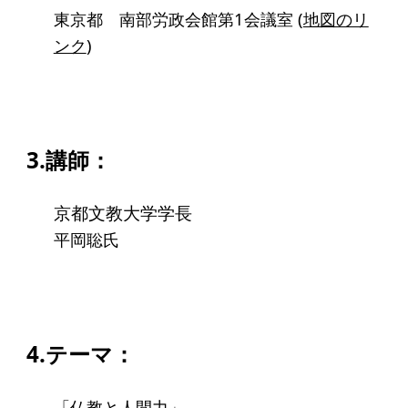
アクセス
東京都 南部労政会館第1会議室 (
地図のリ
ンク
)
給付型奨学金
事業方針
募集要項
3.講師：
給付型奨学金とは
京都文教
大学学長
平岡聡氏
ソーシャルビジネス支援
事業方針
募集要項
4.テーマ：
ソーシャルビジネスとは
丸和育志会の考える
「仏教と人間力」