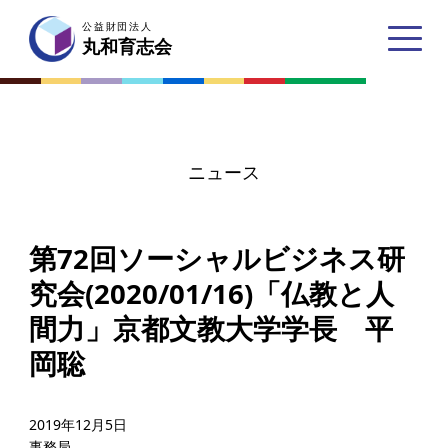
公益財団法人
公益財団法人
丸和育志会
丸和育志会
ニュース
トップページ
第72回ソーシャルビジネス研
丸和育志会とは
究会(2020/01/16)「仏教と人
理事長あいさつ
間力」京都文教大学学長 平
丸和育志会の目指す未来
岡聡
学生のみなさんへ
起業家のみなさんへ
2019年12月5日
事務局