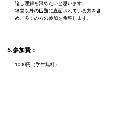
寄付のお願い
論し理解を深めたいと思います。
経営以外の困難に直面されている方を含
お手続き
め、多くの方の参加を希望します。
寄付支援者
ニュース・コラム
5.参加費：
ニュース
コラム
1000円（学生無料）