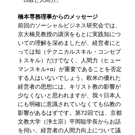
ソーシャルビジネス
受賞者一覧
橋本専務理事からのメッセージ
前回のソーシャルビジネス研究会では、
京大楠見教授の講演をもとに実践知につ
ソーシャルビジネス研究会
いての理解を深めましたが、経営者にと
研究会のねらい
っては知（テクニカルスキル・コンセプ
研究会一覧
トスキル）だけでなく、人間力（ヒュー
マンスキル+α）が重要であることを否定
する人はいないでしょう。欧米の優れた
ELPASO会
経営者の思想には、キリスト教の影響が
ELPASO会とは
少なくないと思われますが、我々日本人
にも明確に意識されていなくても仏教の
入会案内
影響があるはずです。第72回では、京都
会員限定ページ
文教大学（浄土宗）平岡聡学長からお話
を伺い、経営者の人間力向上について議