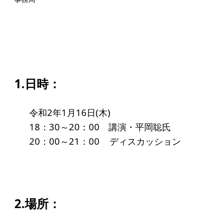
起業を考えている
みなさんへ
応援したいみなさんへ
財団概要
1.日時：
理念
令和2年1月16日(木)
沿革
18：30～20：00 講演・平岡聡氏
組織
20：00～21：00 ディスカッション
事業内容
年間スケジュール
定款
2.場所：
個人情報保護方針