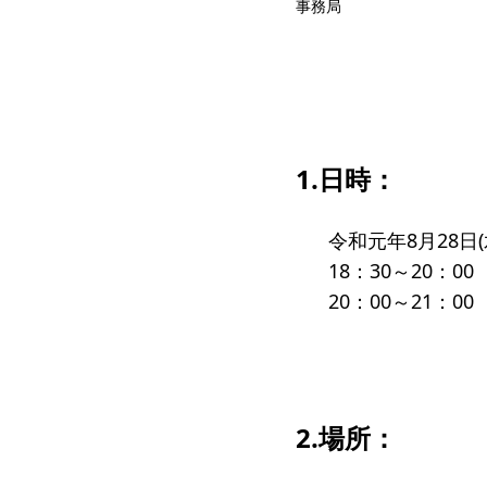
事務局
受賞者
ソーシャルビジネス研究会
研究会
ELPASO会
ELPA
寄付のお願い
お手続
1.日時：
ニュース・コラム
ニュー
令和元年8月28日(
18：30～20：
20：00～21：
2.場所：