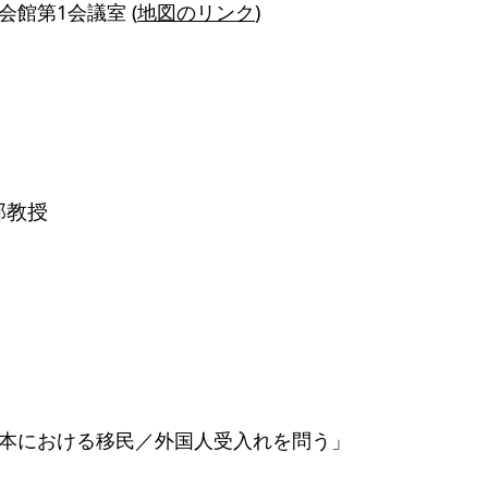
館第1会議室 (
地図のリンク
)
部教授
本における移民／外国人受入れを問う」