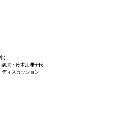
一覧
のねらい
研究会一覧
SO会とは
入会案内
会員限定ペー
き
寄付支援者
ス
コラム
水)
00 講演・鈴木江理子氏
00 ディスカッション