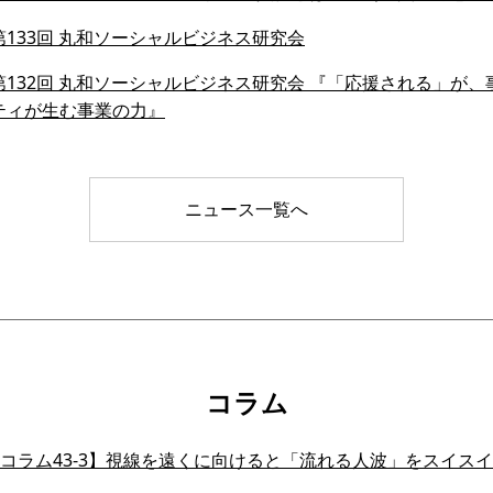
133回 丸和ソーシャルビジネス研究会
132回 丸和ソーシャルビジネス研究会 『「応援される」が、事業
ティが生む事業の力』
ニュース一覧へ
コラム
会員コラム43-3】視線を遠くに向けると「流れる人波」をスイ