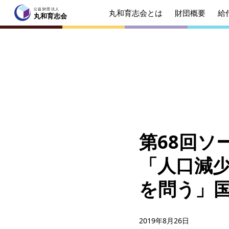
公益財団法人
丸和育志会とは
財団概要
給
公益財団法人
丸和育志会
丸和育志会
トップページ
丸和育志会とは
理事長
起業を
みなさ
第68回ソー
財団概要
理念
「人口減
年間ス
を問う」
給付型奨学金
事業方
ソーシャルビジネス支援
事業方
2019年8月26日