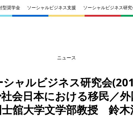
付型奨学金
ソーシャルビジネス支援
ソーシャルビジネス研究
ニュース
あいさつ
丸和育志会の目指す未来
学生のみなさ
考えている
応援したいみなさんへ
んへ
シャルビジネス研究会(2019/
沿革
組織
少社会日本における移民／外
ケジュール
定款
個人情報保護
国士舘大学文学部教授 鈴木
針
募集要項
給付型奨学金
針
募集要項
ソーシャルビ