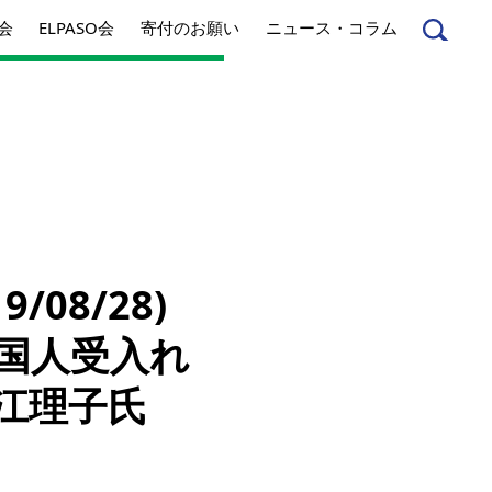
会
ELPASO会
寄付のお願い
ニュース・コラム
んへ
起業家のみなさんへ
08/28)
事業内容
国人受入れ
方針
アクセス
江理子氏
とは
ジネスとは
丸和育志会の考える
ソーシャルビジネス