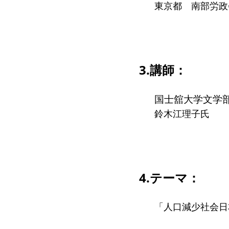
東京都 南部労政会
3.講師：
国士舘大学文学
鈴木江理子氏
4.テーマ：
「人口減少社会日