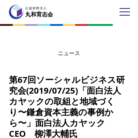
公益財団法人
公益財団法人
丸和育志会
丸和育志会
ニュース
トップページ
第67回ソーシャルビジネス研
丸和育志会とは
究会(2019/07/25)「面白法人
理事長あいさつ
カヤックの取組と地域づく
丸和育志会の目指す未来
り〜鎌倉資本主義の事例か
学生のみなさんへ
ら〜」面白法人カヤック
起業家のみなさんへ
CEO 柳澤大輔氏