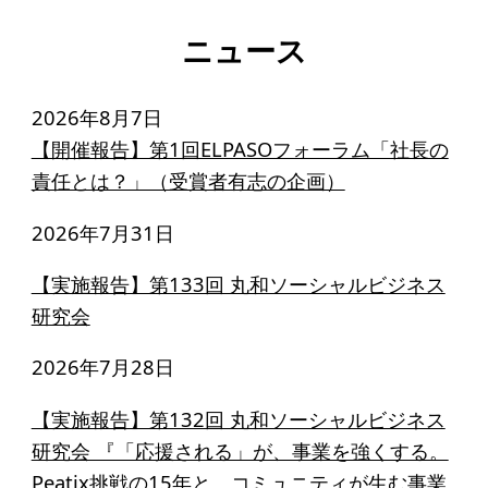
寄付のお願い
ニュース
お手続き
寄付支援者
2026年8月7日
【開催報告】第1回ELPASOフォーラム「社長の
ニュース・コラム
責任とは？」（受賞者有志の企画）
ニュース
2026年7月31日
コラム
【実施報告】第133回 丸和ソーシャルビジネス
研究会
2026年7月28日
【実施報告】第132回 丸和ソーシャルビジネス
研究会 『「応援される」が、事業を強くする。
Peatix挑戦の15年と、コミュニティが生む事業