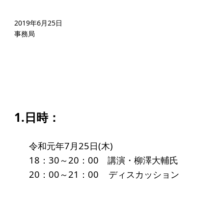
起業を考えている
みなさんへ
2019年6月25日
事務局
応援したいみなさんへ
財団概要
理念
沿革
1.日時：
組織
令和元年7月25日(木)
事業内容
18：30～20：00 講演・柳澤大輔氏
年間スケジュール
20：00～21：00 ディスカッション
定款
個人情報保護方針