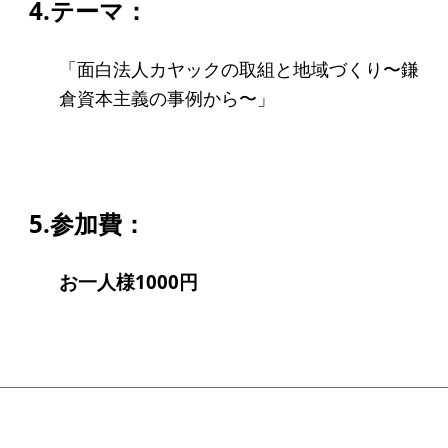
4.テーマ：
ソーシャルビジネス
受賞者一覧
「
面白
法人
カヤックの取組と地域づくり〜鎌
倉資本主義の事例から〜」
ソーシャルビジネス研究会
研究会のねらい
研究会一覧
5.参加費：
ELPASO会
お一人様1000円
ELPASO会とは
入会案内
会員限定ページ