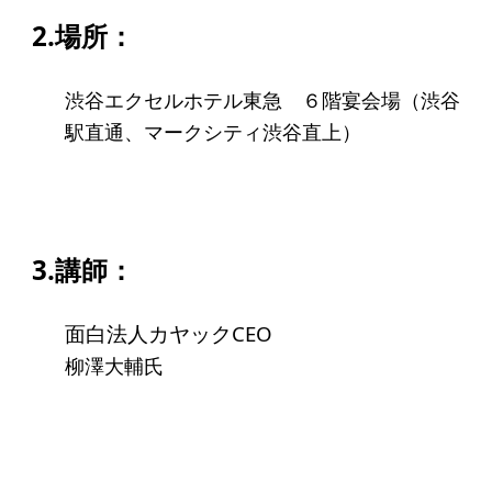
アクセス
2.場所：
給付型奨学金
渋谷エクセルホテル東急 ６階宴会場（渋谷
駅直通、マークシティ渋谷直上）
事業方針
募集要項
給付型奨学金とは
3.講師：
ソーシャルビジネス支援
面白法人カヤックCEO
事業方針
柳澤大輔氏
募集要項
ソーシャルビジネスとは
丸和育志会の考える