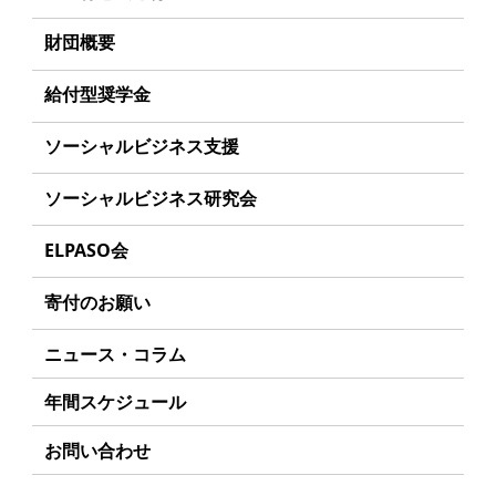
理事長あいさつ
財団概要
丸和育志会の目指す未来
理念
給付型奨学金
学生のみなさんへ
沿革
事業方針
ソーシャルビジネス支援
起業家のみなさんへ
組織
募集要項
事業方針
ソーシャルビジネス研究会
起業を考えている
みなさんへ
事業内容
給付型奨学金とは
募集要項
研究会のねらい
応援したいみなさんへ
ELPASO会
年間スケジュール
ソーシャルビジネスとは
研究会一覧
ELPASO会とは
定款
寄付のお願い
丸和育志会の考える
ソーシャルビジネス
入会案内
個人情報保護方針
お手続き
ニュース・コラム
受賞者一覧
会員限定ページ
アクセス
寄付支援者
年間スケジュール
お問い合わせ