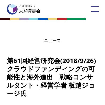
公益財団法人
公益財団法人
丸和育志会
丸和育志会
ニュース
トップページ
第61回経営研究会(2018/9/26)
丸和育志会とは
クラウドファンディングの可
理事長あいさつ
能性と海外進出 戦略コンサ
丸和育志会の目指す未来
ルタント・経営学者 板越ジョ
学生のみなさんへ
ージ氏
起業家のみなさんへ