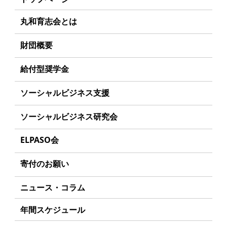
丸和育志会とは
理事長あいさつ
財団概要
丸和育志会の目指す未来
理念
給付型奨学金
学生のみなさんへ
沿革
事業方針
ソーシャルビジネス支援
起業家のみなさんへ
組織
募集要項
事業方針
ソーシャルビジネス研究会
起業を考えている
みなさんへ
事業内容
給付型奨学金とは
募集要項
研究会のねらい
応援したいみなさんへ
ELPASO会
年間スケジュール
ソーシャルビジネスとは
研究会一覧
ELPASO会とは
定款
寄付のお願い
丸和育志会の考える
ソーシャルビジネス
入会案内
個人情報保護方針
お手続き
ニュース・コラム
受賞者一覧
会員限定ページ
アクセス
寄付支援者
年間スケジュール