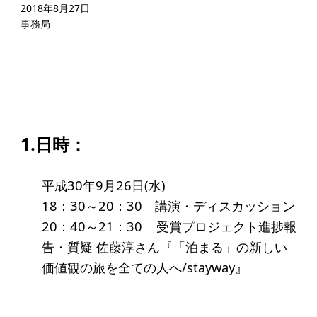
起業を考えている
2018年8月27日
事務局
みなさんへ
応援したいみなさんへ
財団概要
理念
1.日時：
沿革
平成30年9月26日(水)
組織
18：30～20：30 講演・ディスカッション
事業内容
20：40～21：30 受賞プロジェクト進捗報
年間スケジュール
告・質疑 佐藤淳さん『「泊まる」の新しい
価値観の旅を全ての人へ/stayway』
定款
個人情報保護方針