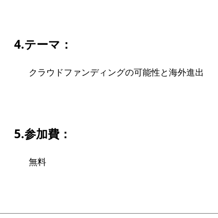
ソーシャルビジネス
受賞者一覧
4.テーマ：
ソーシャルビジネス研究会
クラウドファンディングの可能性と海外進出
研究会のねらい
研究会一覧
ELPASO会
5.参加費：
ELPASO会とは
無料
入会案内
会員限定ページ