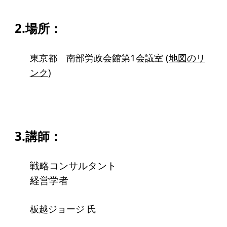
アクセス
2.場所：
給付型奨学金
東京都 南部労政会館第1会議室 (
地図のリ
事業方針
ンク
)
募集要項
給付型奨学金とは
3.講師：
ソーシャルビジネス支援
事業方針
戦略コンサルタント
募集要項
経営学者
ソーシャルビジネスとは
板越ジョージ 氏
丸和育志会の考える