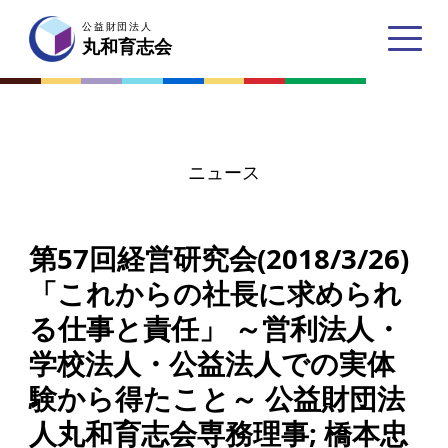
公益財団法人
公益財団法人
丸和育志会
丸和育志会
ニュース
トップページ
第57回経営研究会(2018/3/26)
丸和育志会とは
「これからの社長に求められ
理事長あいさつ
る仕事と責任」 ～営利法人・
丸和育志会の目指す未来
学校法人・公益法人での実体
学生のみなさんへ
験から得たこと～ 公益財団法
起業家のみなさんへ
人丸和育志会専務理事; 橋本忠