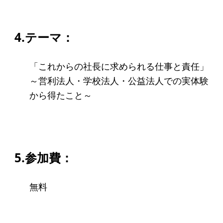
ソーシャルビジネス
受賞者一覧
4.テーマ：
ソーシャルビジネス研究会
「これからの社長に求められる仕事と責任」
～営利法人・学校法人・公益法人での実体験
研究会のねらい
から得たこと～
研究会一覧
ELPASO会
ELPASO会とは
5.参加費：
入会案内
無料
会員限定ページ