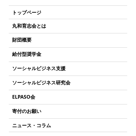
トップページ
丸和育志会とは
理事長あいさつ
財団概要
丸和育志会の目指す未来
理念
給付型奨学金
学生のみなさんへ
沿革
事業方針
ソーシャルビジネス支援
起業家のみなさんへ
組織
募集要項
事業方針
ソーシャルビジネス研究会
起業を考えている
みなさんへ
事業内容
給付型奨学金とは
募集要項
研究会のねらい
応援したいみなさんへ
ELPASO会
年間スケジュール
ソーシャルビジネスとは
研究会一覧
ELPASO会とは
定款
寄付のお願い
丸和育志会の考える
ソーシャルビジネス
入会案内
個人情報保護方針
お手続き
ニュース・コラム
受賞者一覧
会員限定ページ
アクセス
寄付支援者