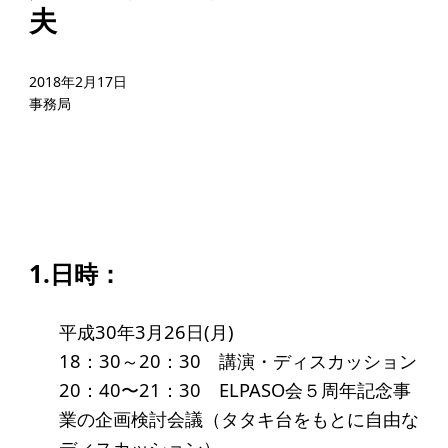
起業を考えている
夫
みなさんへ
応援したいみなさんへ
2018年2月17日
事務局
財団概要
理念
沿革
組織
1.日時：
事業内容
平成30年3月26日(月)
年間スケジュール
18：30～20：30 講演・ディスカッション
定款
20：40〜21：30 ELPASO会５周年記念事
業の企画検討会議（タタキ台をもとに自由な
個人情報保護方針
ディスカッション）