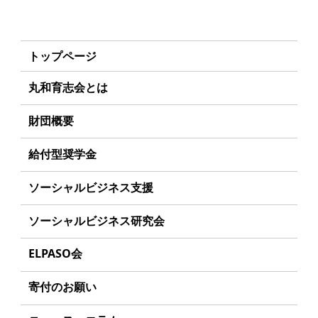
トップページ
丸和育志会とは
理事長あいさつ
財団概要
丸和育志会の目指す未来
理念
給付型奨学金
学生のみなさんへ
沿革
事業方針
ソーシャルビジネス支援
起業家のみなさんへ
組織
募集要項
事業方針
ソーシャルビジネス研究会
起業を考えている
みなさんへ
事業内容
給付型奨学金とは
募集要項
研究会のねらい
応援したいみなさんへ
ELPASO会
年間スケジュール
ソーシャルビジネスとは
研究会一覧
ELPASO会とは
定款
寄付のお願い
丸和育志会の考える
ソーシャルビジネス
入会案内
個人情報保護方針