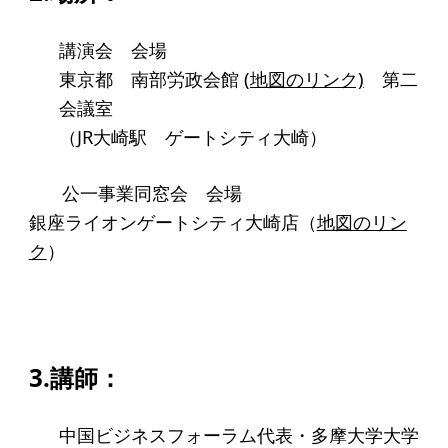
アクセス
講演会 会場
給付型奨学金
東京都 南部労政会館
(地図のリンク)
第二
会議室
事業方針
（JR大崎駅 ゲートシティ大崎）
募集要項
公一事業同窓会 会場
給付型奨学金とは
銀座ライオンゲートシティ大崎店（
地図のリン
ク
）
ソーシャルビジネス支援
事業方針
募集要項
3.講師：
ソーシャルビジネスとは
丸和育志会の考える
中国ビジネスフォーラム代表・多摩大学大学