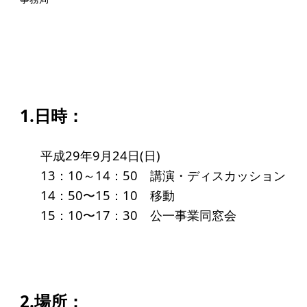
起業を考えている
みなさんへ
応援したいみなさんへ
財団概要
1.日時：
理念
平成29年9月24日(日)
沿革
13：10～14：50 講演・ディスカッション
組織
14：50〜15：10 移動
事業内容
15：10〜17：30 公一事業同窓会
年間スケジュール
定款
個人情報保護方針
2.場所：