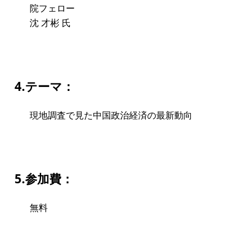
ソーシャルビジネス
院フェロー
沈 才彬 氏
受賞者一覧
ソーシャルビジネス研究会
研究会のねらい
4.テーマ：
研究会一覧
現地調査で見た中国政治経済の最新動向
ELPASO会
ELPASO会とは
入会案内
5.参加費：
会員限定ページ
無料