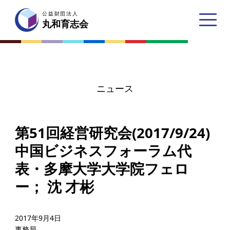
公益財団法人
公益財団法人
丸和育志会
丸和育志会
ニュース
トップページ
第51回経営研究会(2017/9/24)
丸和育志会とは
中国ビジネスフォーラム代
理事長あいさつ
表・多摩大学大学院フェロ
丸和育志会の目指す未来
ー； 沈 才彬
学生のみなさんへ
起業家のみなさんへ
2017年9月4日
事務局