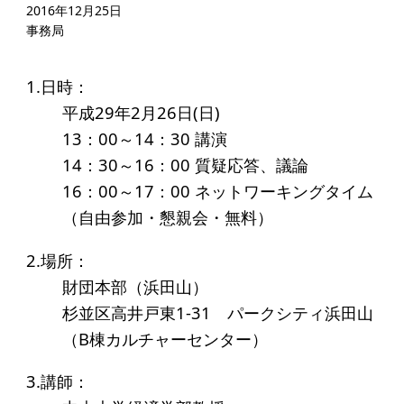
起業を考えている
2016年12月25日
事務局
みなさんへ
応援したいみなさんへ
1.日時：
平成29年2月26日(日)
財団概要
13：00～14：30 講演
14：30～16：00 質疑応答、議論
理念
16：00～17：00 ネットワーキングタイム
沿革
（自由参加・懇親会・無料）
組織
2.場所：
事業内容
財団本部（浜田山）
年間スケジュール
杉並区高井戸東1-31 パークシティ浜田山
（B棟カルチャーセンター）
定款
個人情報保護方針
3.講師：