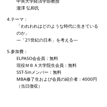
中央大学経済学部教授
アクセス
瀧澤 弘和氏
給付型奨学金
4.テーマ：
「われわれはどのような時代に生きている
事業方針
のか」
募集要項
―「21世紀の日本」を考える―
給付型奨学金とは
5.参加費：
ELPASO会会員：無料
ソーシャルビジネス支援
現役ＭＢＡ大学院生会員：無料
SST-5inメンバー：無料
事業方針
MBA修了生および会員の紹介者：4000円
募集要項
（当日徴収）
ソーシャルビジネスとは
丸和育志会の考える