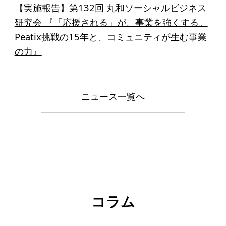
寄付のお願い
【実施報告】第132回 丸和ソーシャルビジネス
研究会 『「応援される」が、事業を強くする。
お手続き
Peatix挑戦の15年と、コミュニティが生む事業
寄付支援者
の力』
ニュース・コラム
ニュース一覧へ
ニュース
コラム
コラム