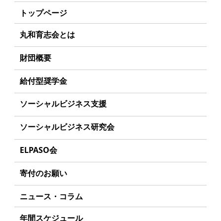
トップページ
丸和育志会とは
理事長あいさつ
財団概要
丸和育志会の目指す未来
理念
給付型奨学金
学生のみなさんへ
沿革
事業方針
ソーシャルビジネス支援
起業家のみなさんへ
組織
募集要項
事業方針
ソーシャルビジネス研究会
起業を考えている
みなさんへ
事業内容
給付型奨学金とは
募集要項
研究会のねらい
応援したいみなさんへ
ELPASO会
年間スケジュール
ソーシャルビジネスとは
研究会一覧
ELPASO会とは
定款
寄付のお願い
丸和育志会の考える
ソーシャルビジネス
入会案内
個人情報保護方針
お手続き
ニュース・コラム
受賞者一覧
会員限定ページ
アクセス
寄付支援者
年間スケジュール