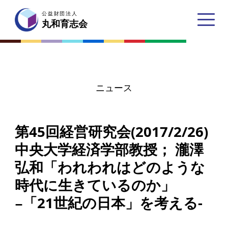
公益財団法人
公益財団法人
丸和育志会
丸和育志会
ニュース
トップページ
第45回経営研究会(2017/2/26)
丸和育志会とは
中央大学経済学部教授； 瀧澤
理事長あいさつ
弘和「われわれはどのような
丸和育志会の目指す未来
時代に生きているのか」
学生のみなさんへ
−「21世紀の日本」を考える-
起業家のみなさんへ