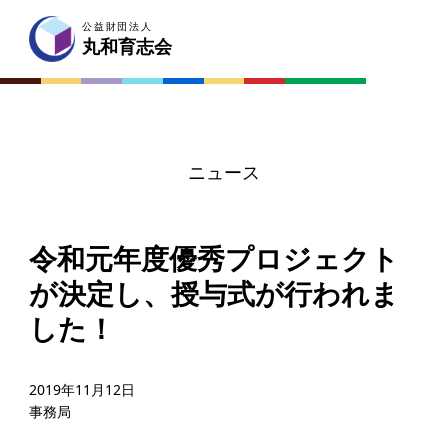
公益財団法人
公益財団法人
丸和育志会
丸和育志会
ニュース
令和元年度優秀プロジェクト
が決定し、授与式が行われま
した！
2019年11月12日
事務局