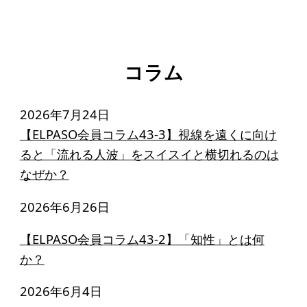
寄付のお願い
お手続き
寄付支援者
コラム
ニュース・コラム
2026年7月24日
【ELPASO会員コラム43-3】視線を遠くに向け
ニュース
ると「流れる人波」をスイスイと横切れるのは
コラム
なぜか？
2026年6月26日
【ELPASO会員コラム43-2】「知性」とは何
か？
2026年6月4日