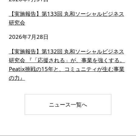
ソーシャルビジネス
【実施報告】第133回 丸和ソーシャルビジネス
受賞者一覧
研究会
ソーシャルビジネス研究会
2026年7月28日
研究会のねらい
【実施報告】第132回 丸和ソーシャルビジネス
研究会 『「応援される」が、事業を強くする。
研究会一覧
Peatix挑戦の15年と、コミュニティが生む事業
の力』
ELPASO会
ELPASO会とは
ニュース一覧へ
入会案内
会員限定ページ