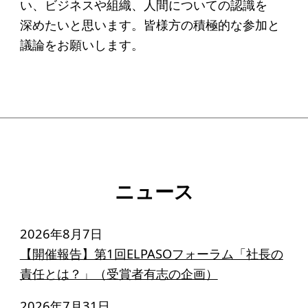
い、ビジネスや組織、人間についての認識を
アクセス
深めたいと思います。皆様方の積極的な参加と
議論をお願いします。
給付型奨学金
事業方針
募集要項
給付型奨学金とは
ソーシャルビジネス支援
ニュース
事業方針
2026年8月7日
募集要項
【開催報告】第1回ELPASOフォーラム「社長の
ソーシャルビジネスとは
責任とは？」（受賞者有志の企画）
丸和育志会の考える
2026年7月31日