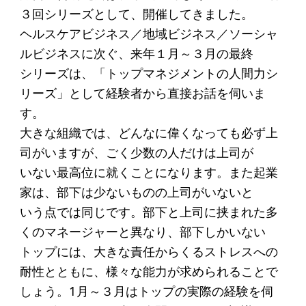
起業を考えている
３回シリーズとして、開催してきました。
みなさんへ
ヘルスケアビジネス／地域ビジネス／ソーシャ
ルビジネスに次ぐ、来年１月～３月の最終
応援したいみなさんへ
シリーズは、「トップマネジメントの人間力シ
リーズ」として経験者から直接お話を伺いま
財団概要
す。
理念
大きな組織では、どんなに偉くなっても必ず上
司がいますが、ごく少数の人だけは上司が
沿革
いない最高位に就くことになります。また起業
組織
家は、部下は少ないものの上司がいないと
事業内容
いう点では同じです。部下と上司に挟まれた多
くのマネージャーと異なり、部下しかいない
年間スケジュール
トップには、大きな責任からくるストレスへの
定款
耐性とともに、様々な能力が求められることで
個人情報保護方針
しょう。1月～３月はトップの実際の経験を伺