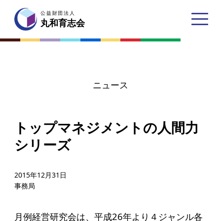
公益財団法人
公益財団法人
丸和育志会
丸和育志会
ニュース
トップページ
トップマネジメントの人間力
丸和育志会とは
シリーズ
理事長あいさつ
丸和育志会の目指す未来
2015年12月31日
事務局
学生のみなさんへ
起業家のみなさんへ
月例経営研究会は、平成26年より４ジャンル各