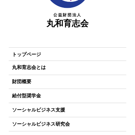
公益財団法人
丸和育志会
トップページ
丸和育志会とは
理事長あいさつ
財団概要
丸和育志会の目指す未来
理念
給付型奨学金
学生のみなさんへ
沿革
事業方針
ソーシャルビジネス支援
起業家のみなさんへ
組織
募集要項
事業方針
ソーシャルビジネス研究会
起業を考えている
みなさんへ
事業内容
給付型奨学金とは
募集要項