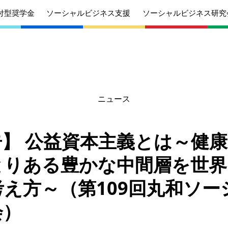
付型奨学金
ソーシャルビジネス支援
ソーシャルビジネス研究
ニュース
あいさつ
丸和育志会の目指す未来
学生のみなさ
考えている
応援したいみなさんへ
んへ
】 公益資本主義とは～健
沿革
組織
とりある豊かな中間層を世界
ケジュール
定款
個人情報保護
え方～（第109回丸和ソー
針
募集要項
給付型奨学金
会）
針
募集要項
ソーシャルビ