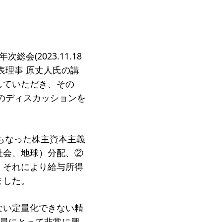
ジ
会(2023.11.18
表理事 原丈人氏の講
していただき、その
のディスカッションを
もなった株主資本主義
社会、地球）分配、②
、それにより給与所得
ました。
ない定量化できない精
会員にとって非常に興