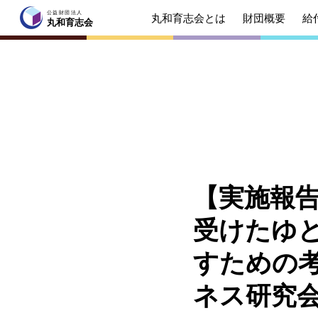
公益財団法人
丸和育志会とは
財団概要
給
公益財団法人
丸和育志会
丸和育志会
トップページ
丸和育志会とは
理事長
起業を
みなさ
【実施報告
財団概要
理念
受けたゆ
年間ス
すための考
給付型奨学金
事業方
ネス研究
ソーシャルビジネス支援
事業方