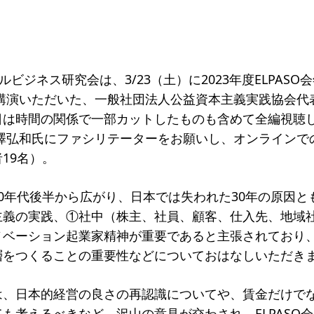
一覧
のねらい
研究会一覧
SO会とは
入会案内
会員限定ペー
ビジネス研究会は、3/23（土）に2023年度ELPASO会年次総
講演いただいた、一般社団法人公益資本主義実践協会代
き
寄付支援者
日は時間の関係で一部カットしたものも含めて全編視聴
ス
コラム
瀧澤弘和氏にファシリテーターをお願いし、オンラインで
19名）。
0年代後半から広がり、日本では失われた30年の原因と
主義の実践、①社中（株主、社員、顧客、仕入先、地域
ノベーション起業家精神が重要であると主張されており
層をつくることの重要性などについておはなしいただき
は、日本的経営の良さの再認識についてや、賃金だけで
も考えるべきなど、沢山の意見が交わされ、ELPASO