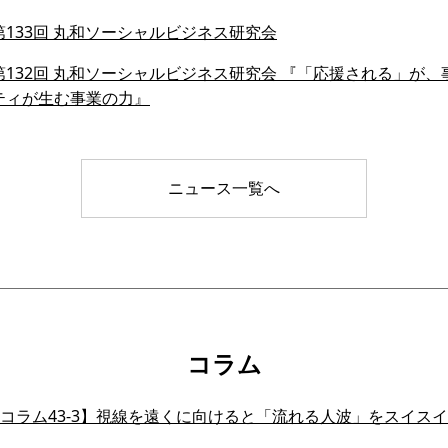
133回 丸和ソーシャルビジネス研究会
132回 丸和ソーシャルビジネス研究会 『「応援される」が、事業
ティが生む事業の力』
ニュース一覧へ
コラム
会員コラム43-3】視線を遠くに向けると「流れる人波」をスイ