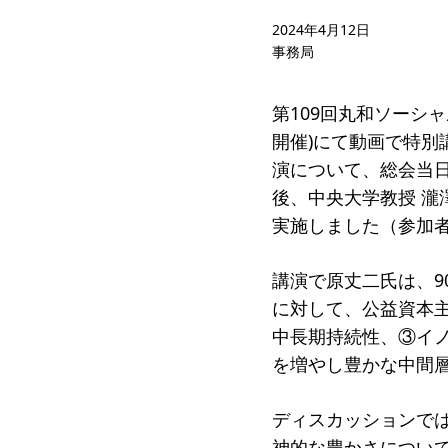
受賞者
2024年4月12日
事務局
ソーシャルビジネス研究会
研究会
ELPASO会
ELPA
第109回丸和ソーシャル
開催)にて動画で特別
寄付のお願い
お手続
演について、総会当
ニュース・コラム
ニュー
後、中央大学教授 
実施しました（参加者
講演で原丈二氏は、9
に対して、公益資本
中長期持続性、③イ
を増やし豊かな中間
ディスカッションで
神的な豊かさについて