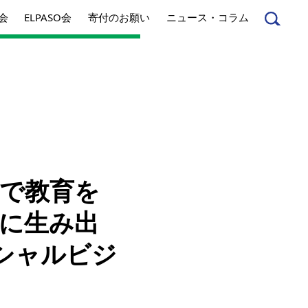
会
ELPASO会
寄付のお願い
ニュース・コラム
んへ
起業家のみなさんへ
康で教育を
事業内容
に生み出
方針
アクセス
シャルビジ
とは
ジネスとは
丸和育志会の考える
ソーシャルビジネス