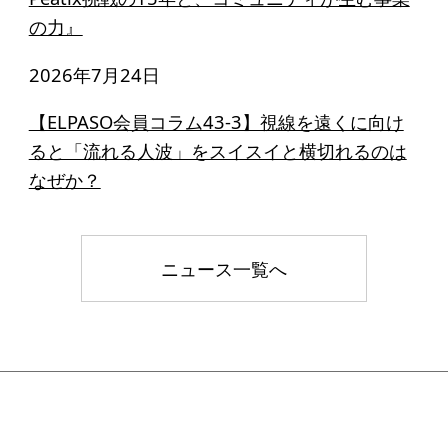
寄付のお願い
の力』
お手続き
2026年7月24日
寄付支援者
【ELPASO会員コラム43-3】視線を遠くに向け
ると「流れる人波」をスイスイと横切れるのは
ニュース・コラム
なぜか？
ニュース
コラム
ニュース一覧へ