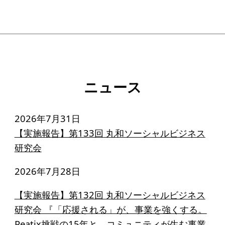
ソーシャルビジネス
受賞者一覧
ソーシャルビジネス研究会
研究会のねらい
ニュース
研究会一覧
2026年7月31日
【実施報告】第133回 丸和ソーシャルビジネス
ELPASO会
研究会
ELPASO会とは
2026年7月28日
入会案内
【実施報告】第132回 丸和ソーシャルビジネス
会員限定ページ
研究会 『「応援される」が、事業を強くする。
Peatix挑戦の15年と、コミュニティが生む事業