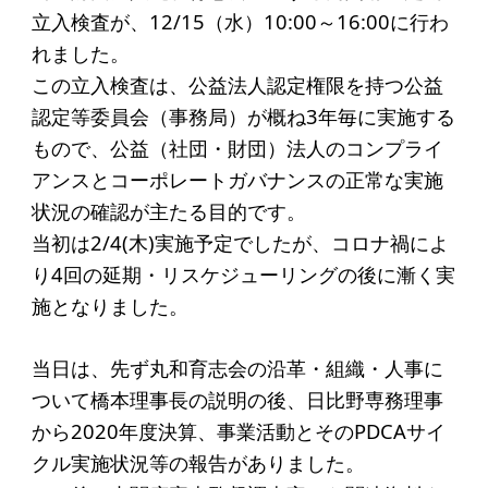
起業を考えている
立入検査が、12/15（水）10:00～16:00に行わ
みなさんへ
れました。
この立入検査は、公益法人認定権限を持つ公益
応援したいみなさんへ
認定等委員会（事務局）が概ね3年毎に実施する
もので、公益（社団・財団）法人のコンプライ
財団概要
アンスとコーポレートガバナンスの正常な実施
理念
状況の確認が主たる目的です。
当初は2/4(木)実施予定でしたが、コロナ禍によ
沿革
り4回の延期・リスケジューリングの後に漸く実
組織
施となりました。
事業内容
当日は、先ず丸和育志会の沿革・組織・人事に
年間スケジュール
ついて橋本理事長の説明の後、日比野専務理事
定款
から2020年度決算、事業活動とそのPDCAサイ
個人情報保護方針
クル実施状況等の報告がありました。