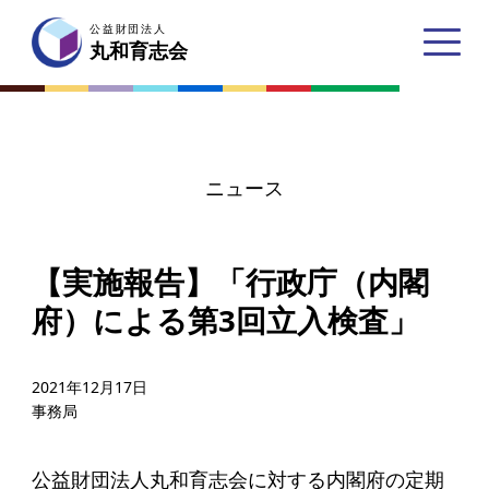
公益財団法人
公益財団法人
丸和育志会
丸和育志会
ニュース
トップページ
【実施報告】「行政庁（内閣
丸和育志会とは
府）による第3回立入検査」
理事長あいさつ
丸和育志会の目指す未来
2021年12月17日
事務局
学生のみなさんへ
起業家のみなさんへ
公益財団法人丸和育志会に対する内閣府の定期