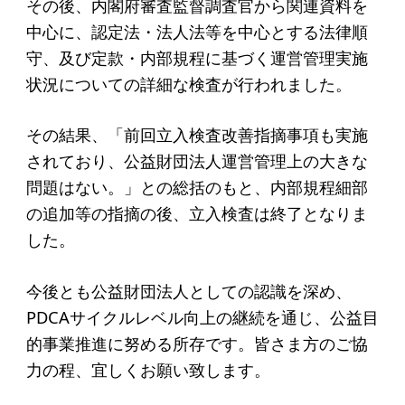
その後、内閣府審査監督調査官から関連資料を
アクセス
中心に、認定法・法人法等を中心とする法律順
守、及び定款・内部規程に基づく運営管理実施
給付型奨学金
状況についての詳細な検査が行われました。
事業方針
その結果、「前回立入検査改善指摘事項も実施
募集要項
されており、公益財団法人運営管理上の大きな
給付型奨学金とは
問題はない。」との総括のもと、内部規程細部
の追加等の指摘の後、立入検査は終了となりま
した。
ソーシャルビジネス支援
事業方針
今後とも公益財団法人としての認識を深め、
PDCAサイクルレベル向上の継続を通じ、公益目
募集要項
的事業推進に努める所存です。皆さま方のご協
ソーシャルビジネスとは
力の程、宜しくお願い致します。
丸和育志会の考える