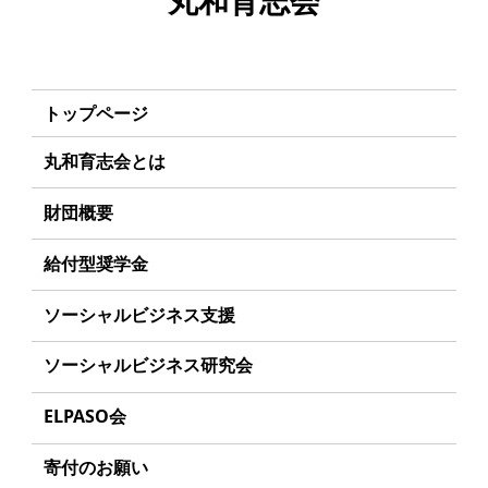
丸和育志会
トップページ
丸和育志会とは
理事長あいさつ
財団概要
丸和育志会の目指す未来
理念
給付型奨学金
学生のみなさんへ
沿革
事業方針
ソーシャルビジネス支援
起業家のみなさんへ
組織
募集要項
事業方針
ソーシャルビジネス研究会
起業を考えている
みなさんへ
事業内容
給付型奨学金とは
募集要項
研究会のねらい
応援したいみなさんへ
ELPASO会
年間スケジュール
ソーシャルビジネスとは
研究会一覧
ELPASO会とは
定款
寄付のお願い
丸和育志会の考える
ソーシャルビジネス