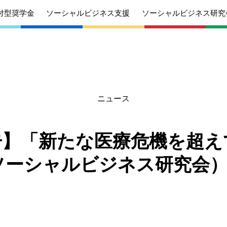
付型奨学金
ソーシャルビジネス支援
ソーシャルビジネス研究
ニュース
あいさつ
丸和育志会の目指す未来
学生のみなさ
考えている
応援したいみなさんへ
んへ
告】「新たな医療危機を超え
沿革
組織
ソーシャルビジネス研究会
ケジュール
定款
個人情報保護
針
募集要項
給付型奨学金
針
募集要項
ソーシャルビ