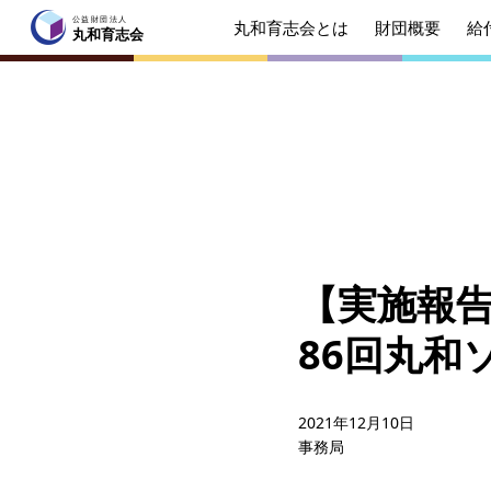
公益財団法人
丸和育志会とは
財団概要
給
公益財団法人
丸和育志会
丸和育志会
トップページ
丸和育志会とは
理事長
起業を
みなさ
【実施報
財団概要
理念
86回丸和
年間ス
給付型奨学金
事業方
2021年12月10日
事務局
ソーシャルビジネス支援
事業方