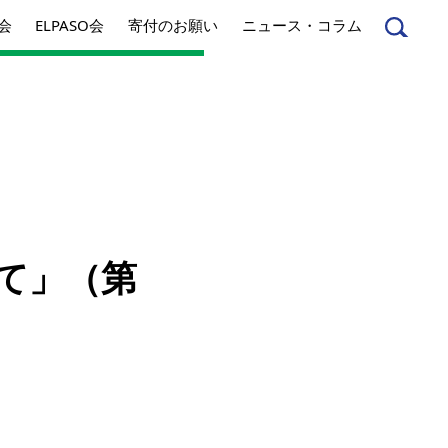
会
ELPASO会
寄付のお願い
ニュース・コラム
んへ
起業家のみなさんへ
て」（第
事業内容
）
方針
アクセス
とは
ジネスとは
丸和育志会の考える
ソーシャルビジネス