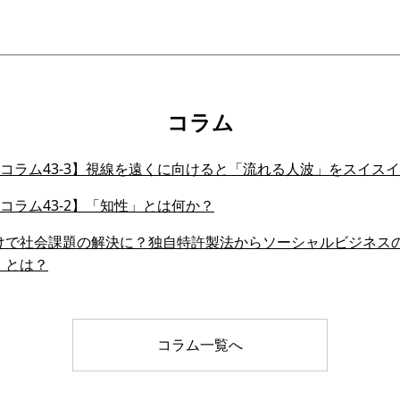
コラム
会員コラム43-3】視線を遠くに向けると「流れる人波」をスイ
会員コラム43-2】「知性」とは何か？
けで社会課題の解決に？独自特許製法からソーシャルビジネス
」とは？
コラム一覧へ