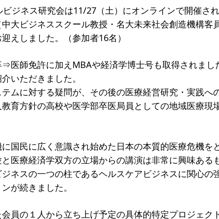
ルビジネス研究会は11/27（土）にオンラインで開催さ
一覧
（中大ビジネススクール教授・名大未来社会創造機構客
のねらい
研究会一覧
迎えしました。（参加者16名）
SO会とは
入会案内
会員限定ペー
卒⇒医師免許に加えMBAや経済学博士号も取得されまし
き
寄付支援者
紹介いただきました。
ステムに対する疑問が、その後の医療経営研究・実践へ
ス
コラム
人教育方針の高校や医学部卒医局員としての地域医療現
機に国民に広く意識され始めた日本の本質的医療危機を
験と医療経済学双方の立場からの講演は非常に興味ある
ジネスの一つの柱であるヘルスケアビジネスに関心の強い
ョンが続きました。
た会員の１人から立ち上げ予定の具体的特定プロジェク