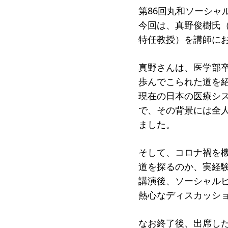
第86回丸和ソーシャ
受賞者
今回は、真野俊樹氏
ソーシャルビジネス研究会
研究会
特任教授）を講師にお
ELPASO会
ELPA
真野さんは、医学部
寄付のお願い
お手続
歩んでこられた道を
現在の日本の医療シ
ニュース・コラム
ニュー
で、その背景には全
ました。
そして、コロナ禍を
道を探るのか、実経
講演後、ソーシャルビ
熱心なディスカッシ
なお終了後、出席し