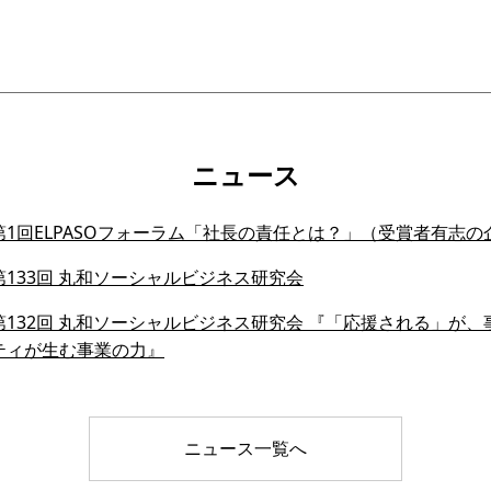
ニュース
1回ELPASOフォーラム「社長の責任とは？」（受賞者有志の
133回 丸和ソーシャルビジネス研究会
132回 丸和ソーシャルビジネス研究会 『「応援される」が、事業
ティが生む事業の力』
ニュース一覧へ