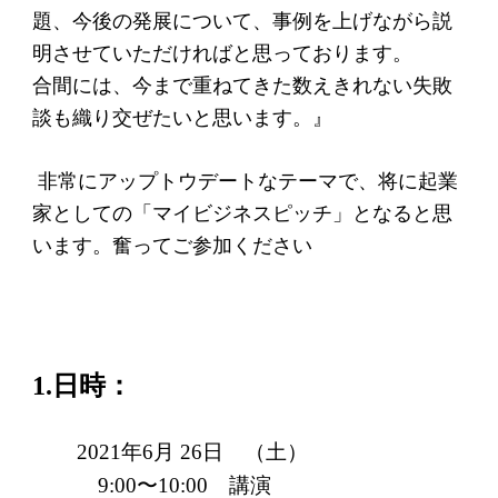
ソーシャルビジネス
題、今後の発展について、
事例を上げながら説
明させていただければと思っております。
受賞者一覧
合間には、
今まで重ねてきた数えきれない失敗
談も織り交ぜたいと思います。
』
ソーシャルビジネス研究会
研究会のねらい
非常にアップトウデートなテーマで、将に起業
家としての「
マイビジネスピッチ」となると思
研究会一覧
います。奮ってご参加ください
ELPASO会
ELPASO会とは
1.日時：
入会案内
会員限定ページ
年
月
日 （土）
2021
6
26
講演
9:00〜10:00