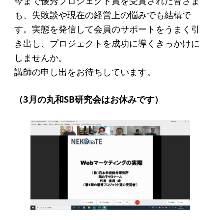
今まで優秀プロジェクト賞を受賞された皆さま
ソーシャルビジネス
も、失敗談や現在の経営上の悩みでも結構で
受賞者一覧
す。実態を発信して会員のサポートをうまく引
き出し、プロジェクトを成功に導くきっかけに
ソーシャルビジネス研究会
しませんか。
講師の申し出をお待ちしています。
研究会のねらい
研究会一覧
（3月の丸和SB研究会はお休みです）
ELPASO会
ELPASO会とは
入会案内
会員限定ページ