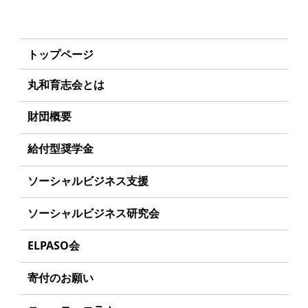
トップページ
丸和育志会とは
理事長あいさつ
財団概要
丸和育志会の目指す未来
理念
給付型奨学金
学生のみなさんへ
沿革
事業方針
ソーシャルビジネス支援
起業家のみなさんへ
組織
募集要項
事業方針
ソーシャルビジネス研究会
起業を考えている
みなさんへ
事業内容
給付型奨学金とは
募集要項
研究会のねらい
応援したいみなさんへ
ELPASO会
年間スケジュール
ソーシャルビジネスとは
研究会一覧
ELPASO会とは
定款
寄付のお願い
丸和育志会の考える
ソーシャルビジネス
入会案内
個人情報保護方針