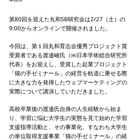
起業を考えている
みなさんへ
第80回を迎えた丸和SB研究会は2/27（土）の
応援したいみなさんへ
9:00からオンラインで開催されました。
財団概要
今回は、第１回丸和育志会優秀プロジェクト賞
受賞者である渡邉峻氏（㈱日本学術総合研究所
理念
代表）をお迎えし、受賞した起業プロジェクト
沿革
「猫の手ゼミナール」の経営を軌道に乗せる際
に大きな力を発揮したウェブマーケティングの
組織
実際について講演していただきました。
事業内容
年間スケジュール
高校卒業後の渡邉氏自身の人生経験から始ま
り、学習に悩む大学生の実態を見て始めた学習
定款
支援指導活動と、その事業化、すなわち大学生
個人情報保護方針
の単位取得支援事業「猫の手ゼミナール」の経