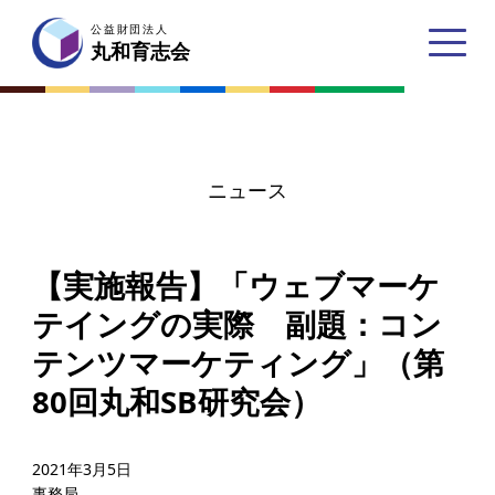
公益財団法人
公益財団法人
丸和育志会
丸和育志会
ニュース
トップページ
【実施報告】「ウェブマーケ
丸和育志会とは
テイングの実際 副題：コン
理事長あいさつ
テンツマーケティング」（第
丸和育志会の目指す未来
80回丸和SB研究会）
学生のみなさんへ
起業家のみなさんへ
2021年3月5日
事務局