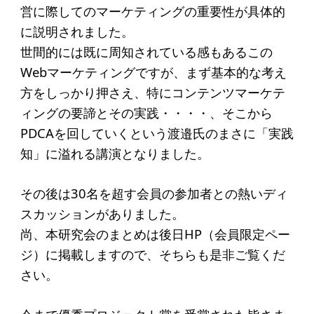
アクセス
営に際してのマーケティングの重要性が具体的
に説明されました。
世間的には既に周知されている感もあるこの
給付型奨学金
Webマーケティングですが、まず基本的な考え
事業方針
方をしっかり押さえ、特にコンテンツマーケテ
ィングの要諦とその実践・・・・、そこから
募集要項
PDCAを回していくという渡邉氏のまさに「実践
給付型奨学金とは
知」に溢れる講演となりました。
ソーシャルビジネス支援
その後は30名を超す会員の参加者との熱いディ
スカッションがありました。
事業方針
尚、本研究会のまとめは後日HP（会員限定ペー
募集要項
ジ）に掲載しますので、そちらも是非ご覧くだ
ソーシャルビジネスとは
さい。
丸和育志会の考える