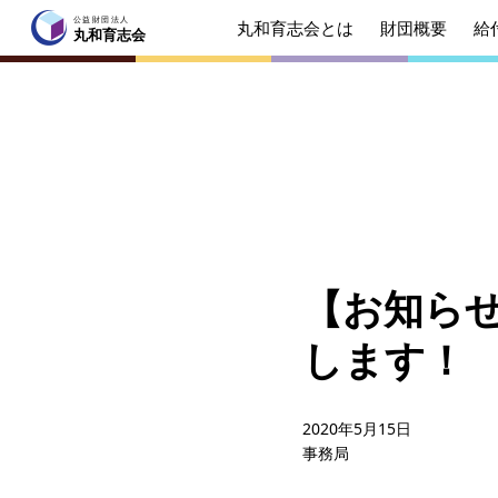
公益財団法人
丸和育志会とは
財団概要
給
公益財団法人
丸和育志会
丸和育志会
トップページ
丸和育志会とは
理事長
起業を
みなさ
【お知ら
財団概要
理念
します！
年間ス
給付型奨学金
事業方
2020年5月15日
事務局
ソーシャルビジネス支援
事業方