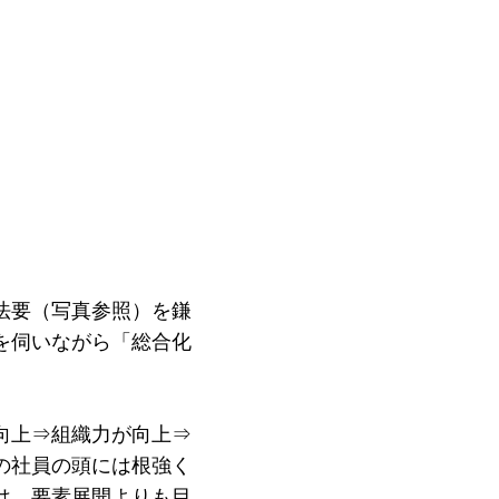
法要（写真参照）を鎌
を伺いながら「総合化
向上⇒組織力が向上⇒
の社員の頭には根強く
は、要素展開よりも目