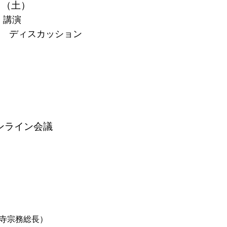
日（土）
0 講演
00 ディスカッション
オンライン会議
寺宗務総長）