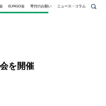
会
ELPASO会
寄付のお願い
ニュース・コラム
んへ
起業家のみなさんへ
会を開催
事業内容
方針
アクセス
とは
ジネスとは
丸和育志会の考える
ソーシャルビジネス