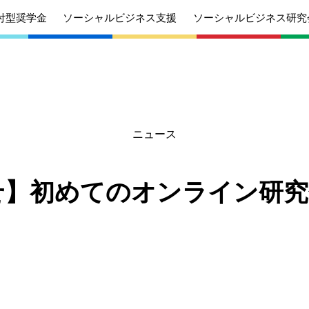
付型奨学金
ソーシャルビジネス支援
ソーシャルビジネス研究
ニュース
あいさつ
丸和育志会の目指す未来
学生のみなさ
考えている
応援したいみなさんへ
んへ
せ】初めてのオンライン研究
沿革
組織
ケジュール
定款
個人情報保護
針
募集要項
給付型奨学金
針
募集要項
ソーシャルビ