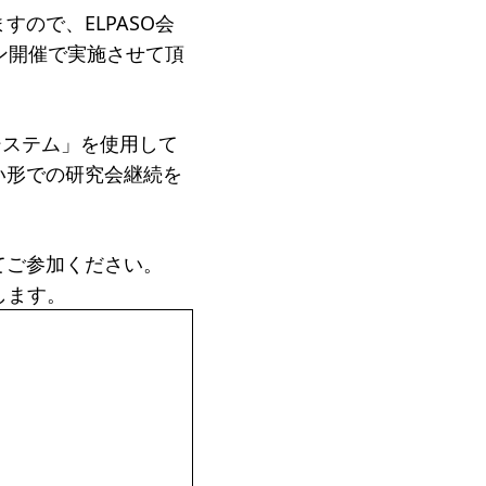
ので、ELPASO会
ン開催で実施させて頂
ジ
システム」を使用して
い形での研究会継続を
てご参加ください。
します。