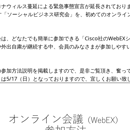
ナウィルス蔓延による緊急事態宣言が延長されております
一覧
ます「ソーシャルビジネス研究会」を、初めてのオンライ
のねらい
研究会一覧
SO会とは
入会案内
会員限定ペー
は、どなたでも簡単に参加できる「Cisco社のWebEX
き
寄付支援者
や外出自粛が継続する中、会員のみなさまが参加しやす
ス
コラム
の参加方法説明を掲載しますので、是非ご覧頂き、奮っ
は5/17（日）となっておりますので、宜しくお願い致