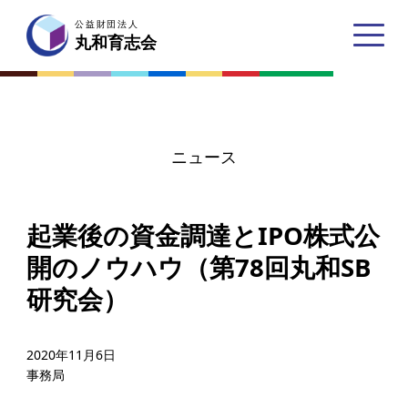
公益財団法人
公益財団法人
丸和育志会
丸和育志会
ニュース
トップページ
起業後の資金調達とIPO株式公
丸和育志会とは
開のノウハウ（第78回丸和SB
理事長あいさつ
研究会）
丸和育志会の目指す未来
学生のみなさんへ
2020年11月6日
事務局
起業家のみなさんへ