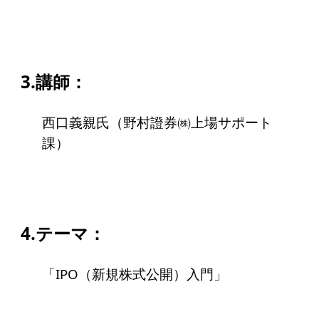
ソーシャルビジネス
受賞者一覧
3.講師：
ソーシャルビジネス研究会
研究会のねらい
西口義親氏（野村證券㈱上場サポート
研究会一覧
課）
ELPASO会
ELPASO会とは
4.テーマ：
入会案内
「IPO（新規株式公開）入門」
会員限定ページ