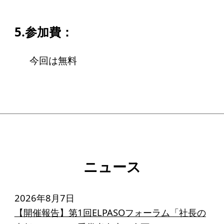
寄付のお願い
お手続き
5.参加費：
寄付支援者
今回は無料
ニュース・コラム
ニュース
コラム
ニュース
2026年8月7日
【開催報告】第1回ELPASOフォーラム「社長の