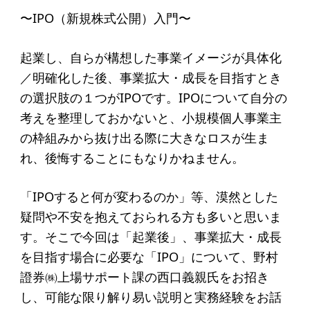
起業を考えている
〜IPO（新規株式公開）入門〜
みなさんへ
応援したいみなさんへ
起業し、自らが構想した事業イメージが具体化
／明確化した後、事業拡大・成長を目指すとき
の選択肢の１つがIPOです。IPOについて自分の
財団概要
考えを整理しておかないと、小規模個人事業主
理念
の枠組みから抜け出る際に大きなロスが生ま
れ、後悔することにもなりかねません。
沿革
組織
「IPOすると何が変わるのか」等、漠然とした
事業内容
疑問や不安を抱えておられる方も多いと思いま
す。そこで今回は「起業後」、事業拡大・成長
年間スケジュール
を目指す場合に必要な「IPO」について、野村
定款
證券㈱上場サポート課の西口義親氏をお招き
個人情報保護方針
し、可能な限り解り易い説明と実務経験をお話