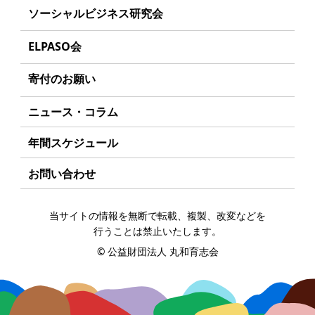
募集要項
事業方針
ソーシャルビジネス研究会
起業を考えている
みなさんへ
事業内容
給付型奨学金とは
募集要項
研究会のねらい
応援したいみなさんへ
ELPASO会
年間スケジュール
ソーシャルビジネスとは
研究会一覧
ELPASO会とは
定款
寄付のお願い
丸和育志会の考える
ソーシャルビジネス
入会案内
個人情報保護方針
お手続き
ニュース・コラム
受賞者一覧
会員限定ページ
アクセス
寄付支援者
年間スケジュール
お問い合わせ
当サイトの情報を無断で転載、複製、改変などを
行うことは禁止いたします。
©
公益財団法人 丸和育志会