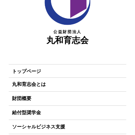
公益財団法人
丸和育志会
トップページ
丸和育志会とは
理事長あいさつ
財団概要
丸和育志会の目指す未来
理念
給付型奨学金
学生のみなさんへ
沿革
事業方針
ソーシャルビジネス支援
起業家のみなさんへ
組織