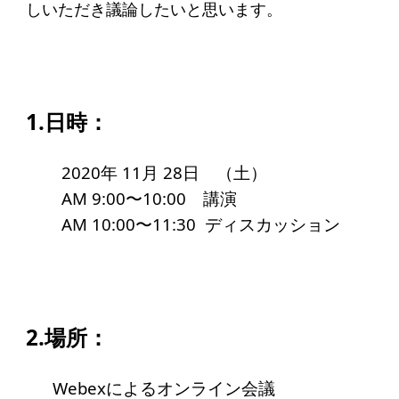
しいただき議論したいと思います。
アクセス
給付型奨学金
事業方針
1.日時：
募集要項
2020年 11月 28日 （土）
給付型奨学金とは
AM 9:00〜10:00 講演
AM 10:00〜11:30 ディスカッション
ソーシャルビジネス支援
事業方針
募集要項
2.場所：
ソーシャルビジネスとは
丸和育志会の考える
Webexによるオンライン会議