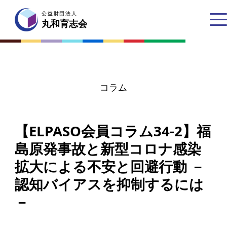
公益財団法人
公益財団法人
丸和育志会
丸和育志会
コラム
トップページ
【ELPASO会員コラム34-2】福
丸和育志会とは
島原発事故と新型コロナ感染
理事長あいさつ
拡大による不安と回避行動 －
丸和育志会の目指す未来
認知バイアスを抑制するには
学生のみなさんへ
－
起業家のみなさんへ