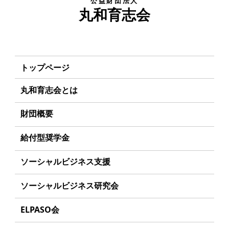
公益財団法人
丸和育志会
トップページ
丸和育志会とは
理事長あいさつ
財団概要
丸和育志会の目指す未来
理念
給付型奨学金
学生のみなさんへ
沿革
事業方針
ソーシャルビジネス支援
起業家のみなさんへ
組織
募集要項
事業方針
ソーシャルビジネス研究会
起業を考えている
みなさんへ
事業内容
給付型奨学金とは
募集要項
研究会のねらい
応援したいみなさんへ
ELPASO会
年間スケジュール
ソーシャルビジネスとは
研究会一覧