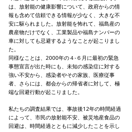
アクセス
は、放射能の健康影響について、政府からの情
報も含めて信頼できる情報が少なく、大きな不
給付型奨学金
安に駆られました。放射能を怖れて、福島産の
農産物だけでなく、工業製品や福島ナンバーの
事業方針
車に対しても忌避するようなことが起こりまし
募集要項
た。
同様なことは、2000年の４-６月に最初の緊急
給付型奨学金とは
事態宣言が出た時にも、未知の感染症に対する
強い不安から、感染者やその家族、医療従事
ソーシャルビジネス支援
者、さらには、都会からの帰省者に対して、極
端な回避行動が起こりました。
事業方針
募集要項
私たちの調査結果では、事故後12年の時間経過
ソーシャルビジネスとは
によって、市民の放射能不安、被災地産食品の
回避は、時間経過とともに減少したことを示し
丸和育志会の考える