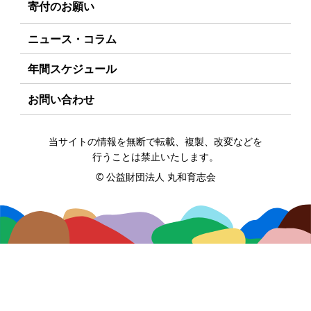
ELPASO会とは
定款
寄付のお願い
丸和育志会の考える
ソーシャルビジネス
入会案内
個人情報保護方針
お手続き
ニュース・コラム
受賞者一覧
会員限定ページ
アクセス
寄付支援者
年間スケジュール
お問い合わせ
当サイトの情報を無断で転載、複製、改変などを
行うことは禁止いたします。
©
公益財団法人 丸和育志会