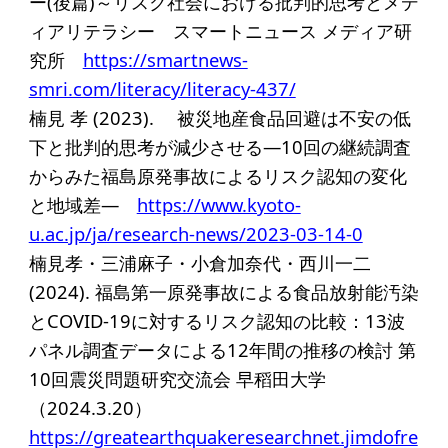
ー(後篇)～リスク社会における批判的思考とメデ
ィアリテラシー スマートニュース メディア研
究所
https://smartnews-
smri.com/literacy/literacy-437/
楠見 孝 (2023). 被災地産食品回避は不安の低
下と批判的思考が減少させる―10回の継続調査
からみた福島原発事故によるリスク認知の変化
と地域差―
https://www.kyoto-
u.ac.jp/ja/research-news/2023-03-14-0
楠見孝・三浦麻子・小倉加奈代・西川一二
(2024). 福島第一原発事故による食品放射能汚染
とCOVID-19に対するリスク認知の比較：13波
パネル調査データによる12年間の推移の検討 第
10回震災問題研究交流会 早稻田大学
（2024.3.20）
https://greatearthquakeresearchnet.jimdofre