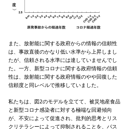
寄付のお願い
お手続き
寄付支援者
また、放射能に関する政府からの情報の信頼性
ニュース・コラム
は、事故直後のかなり低い水準から上昇しまし
ニュース
たが、信頼される水準には達していませんでし
た。一方、新型コロナに関する政府情報の信頼
コラム
性は、放射能に関する政府情報のやや回復した
信頼度と同レベルで推移していました。
私たちは、図2のモデルを立てて、被災地産食品
と新型コロナ感染者に対する極端な回避傾向
が、不安によって促進され、批判的思考とリス
クリテラシーによって抑制されることを、パス