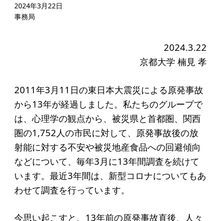
起業を考えている
2024年3月22日
事務局
みなさんへ
応援したいみなさんへ
2024.3.22
京都大学 楠見 孝
財団概要
2011年3月11日の東日本大震災による原発事故
理念
から13年が経過しました。私たちのグループで
沿革
は、心理学の観点から、被災県と首都圏、関西
圏の1,752人の市民に対して、原発事故後の放
組織
射能に対する不安や被災地産食品への回避傾向
事業内容
などについて、毎年3月に13年間調査を続けて
年間スケジュール
います。最近3年間は、新型コロナについてもあ
定款
わせて調査を行っています。
個人情報保護方針
今思い起こすと、13年前の原発事故直後、人々