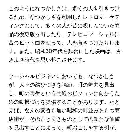
寄付のお願い
このようになつかしさは、多くの人を引きつけ
お手続き
るため、なつかしさを利用したレトロマーケテ
ィングとして、多くの人が昔に親しんでいた商
寄付支援者
品の復刻版を出したり、テレビコマーシャルに
昔のヒット曲を使って、人を惹きつけたりしま
ニュース・コラム
す。また、昭和30年代を舞台にした映画は、古
きよき時代を思い起こさせます。
ニュース
コラム
ソーシャルビジネスにおいても、なつかしさ
が、人々の結びつきを強め、町の魅力を見出
し、町の再生という共通のビジョンに向かうた
めの動機づけを提供することがあります。たと
えば、なんの変哲も無い昭和の町並みをもつ商
店街が、その古き良きものとしての新たな価値
を見出すことによって、町おこしをする例が、