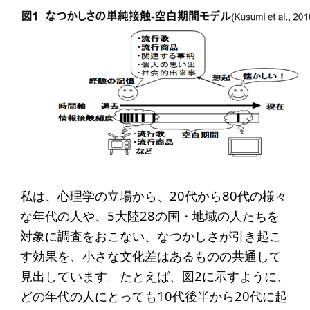
アクセス
給付型奨学金
事業方針
募集要項
給付型奨学金とは
ソーシャルビジネス支援
私は、心理学の立場から、20代から80代の様々
な年代の人や、5大陸28の国・地域の人たちを
事業方針
対象に調査をおこない、なつかしさが引き起こ
募集要項
す効果を、小さな文化差はあるものの共通して
ソーシャルビジネスとは
見出しています。たとえば、図2に示すように、
どの年代の人にとっても10代後半から20代に起
丸和育志会の考える