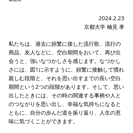
起業を考えている
みなさんへ
2024.2.23
応援したいみなさんへ
京都大学 楠見 孝
財団概要
私たちは、過去に頻繁に接した流行歌、流行の
商品、友人などに、空白期間をおいて、再び出
理念
会うと、強いなつかしさを感じます。なつかし
沿革
さには、図1に示すように、頻繁に接触して慣れ
親しむ段階と、それを思い出すまでの長い空白
組織
期間という2つの段階があります。そして、思い
事業内容
出したときには、その時の関連する事柄や人と
年間スケジュール
のつながりを思い出し、幸福な気持ちになると
ともに、自分の歩んだ道を振り返り、人生の意
定款
味に気づくことができます。
個人情報保護方針