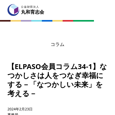
公益財団法人
公益財団法人
丸和育志会
丸和育志会
コラム
トップページ
【ELPASO会員コラム34-1】な
丸和育志会とは
つかしさは人をつなぎ幸福に
理事長あいさつ
する－「なつかしい未来」を
丸和育志会の目指す未来
考える－
学生のみなさんへ
起業家のみなさんへ
2024年2月23日
事務局