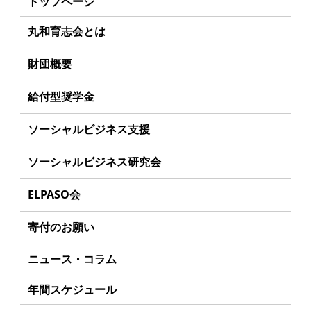
トップページ
丸和育志会とは
理事長あいさつ
財団概要
丸和育志会の目指す未来
理念
給付型奨学金
学生のみなさんへ
沿革
事業方針
ソーシャルビジネス支援
起業家のみなさんへ
組織
募集要項
事業方針
ソーシャルビジネス研究会
起業を考えている
みなさんへ
事業内容
給付型奨学金とは
募集要項
研究会のねらい
応援したいみなさんへ
ELPASO会
年間スケジュール
ソーシャルビジネスとは
研究会一覧
ELPASO会とは
定款
寄付のお願い
丸和育志会の考える
ソーシャルビジネス
入会案内
個人情報保護方針
お手続き
ニュース・コラム
受賞者一覧
会員限定ページ
アクセス
寄付支援者
年間スケジュール