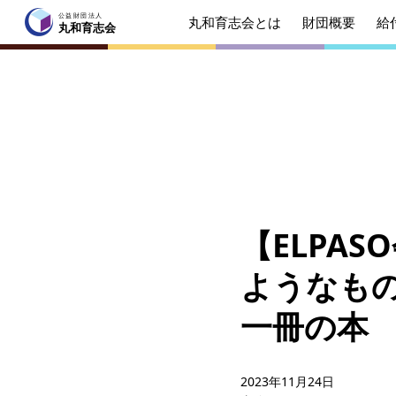
公益財団法人
丸和育志会とは
財団概要
給
公益財団法人
丸和育志会
丸和育志会
トップページ
丸和育志会とは
理事長
起業を
みなさ
【ELPA
財団概要
理念
ようなも
年間ス
一冊の本
給付型奨学金
事業方
ソーシャルビジネス支援
事業方
2023年11月24日