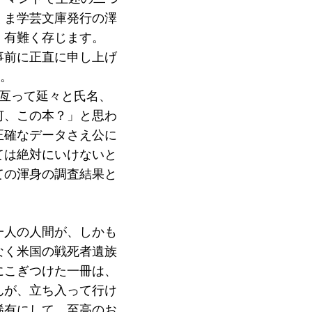
くま学芸文庫発行の澤
、有難く存じます。
事前に正直に申し上げ
ん。
ジに亙って延々と氏名、
何、この本？」と思わ
正確なデータさえ公に
ては絶対にいけないと
ての渾身の調査結果と
一人の人間が、しかも
なく米国の戦死者遺族
にこぎつけた一冊は、
んが、立ち入って行け
稀有にして、至高のお