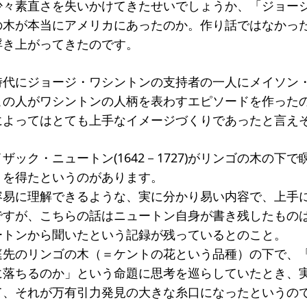
少々素直さを失いかけてきたせいでしょうか、「ジョー
の木が本当にアメリカにあったのか。作り話ではなかっ
浮き上がってきたのです。
時代にジョージ・ワシントンの支持者の一人にメイソン
この人がワシントンの人柄を表わすエピソードを作った
によってはとても上手なイメージづくりであったと言え
ザック・ニュートン(1642－1727)がリンゴの木の下
トを得たというのがあります。
容易に理解できるような、実に分かり易い内容で、上手
ですが、こちらの話はニュートン自身が書き残したもの
ートンから聞いたという記録が残っているとのこと。
庭先のリンゴの木（＝ケントの花という品種）の下で、
に落ちるのか」という命題に思考を巡らしていたとき、
て、それが万有引力発見の大きな糸口になったというの