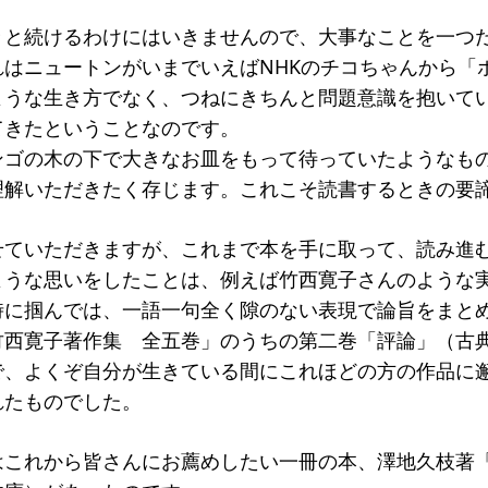
々と続けるわけにはいきませんので、大事なことを一つ
れはニュートンがいまでいえばNHKのチコちゃんから「
ような生き方でなく、つねにきちんと問題意識を抱いて
てきたということなのです。
ンゴの木の下で大きなお皿をもって待っていたようなも
理解いただきたく存じます。これこそ読書するときの要
せていただきますが、これまで本を手に取って、読み進
ような思いをしたことは、例えば竹西寛子さんのような
時に掴んでは、一語一句全く隙のない表現で論旨をまと
竹西寛子著作集 全五巻」のうちの第二巻「評論」（古
で、よくぞ自分が生きている間にこれほどの方の作品に
れたものでした。
はこれから皆さんにお薦めしたい一冊の本、澤地久枝著