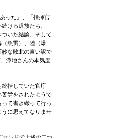
であった」、「指揮官
い続ける遺族たち、
きついた結論、そして
海（魚雷）、陸（爆
巧妙な敗北の言い訳で
ど、澤地さんの本気度
を統括していた官庁
い苦労をされたようで
もって書き綴って行っ
ように思えてなりませ
デマンドで上述の二つ