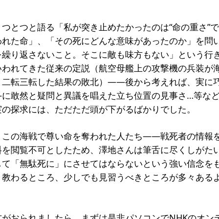
つとつと語る「私が突き止めたかったのは“命の重さ”
われた命」、「その死にどんな意味があったのか」を問
を繰り返さないこと。そこに敵も味方もない」という行
いわれてきた従来の定説（航空母艦上の攻撃機の兵装が
と二転三転した結果の敗北）――後から考えれば、実に
―に敢然と疑問と異議を唱えた立ち位置の見事さ…等な
実の探求には、ただただ頭が下がるばかりでした。
、この海戦で尊い命を奪われた人たち――戦死者の情報
料を閲覧不可としたため、澤地さんは筆舌に尽くしがた
して「無駄死に」にさせてはならないという強い信念を
、教わるところ、少しでも見習うべきところが多々ある
方がおられましたら、まずは是非パソコンでNHKのオン