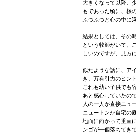
大きくなって以降、
もであった頃に、桜
ふつふつと心の中に
結果としては、その
という牧師がいて、
しいのですが、見方
似たような話に、アイ
き、万有引力のヒン
これも幼い子供でも
あと感心していたの
人の一人が直接ニュ
ニュートンが自宅の
地面に向かって垂直
ンゴが一個落ちてき