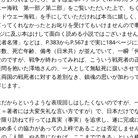
エー海戦 第一部／第二部」をご覧いただいた上で、ち
ッドウエー海戦」を手にしていただければ本当に嬉しく
言ってくれなかったとお叱りを受けてもいけませんので
ージに及ぶ本はけして面白く読める小説ではございませ
名簿」などは、P.383からP.567まで実に184ペー
年数、死亡年齢、備考（日米共）が並んでいて、一瞬「
なのですが、戦争が終わってみれば、こういう戦死者の
疑問を抱いた澤地さんの、一人として無駄死に扱いさせ
に両国の戦死者に対する差別なき、鎮魂の思いが加わっ
存じます。
性だからというような表現回しはしたくないのですが、
（＝著者には大変失礼な言い方ですが）で、日本だけで
な限り訪ねて行っては真実（事実）を追求し、遂に完成
始め多くの協力があっての上梓であることは否定しませ
んの「人間、やる気になれば、ここまでできる」という