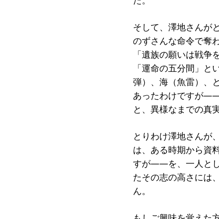
た。
そして、澤地さんがと
のずさんな命令で奪
「遺族の願いは戦争
「運命の五分間」と
弾）、海（魚雷）、
あったわけですが―
と、異様なまでの真
とりわけ澤地さんが
は、ある時期から資
すが――を、一人と
たその志の高さには
ん。
もしご興味を覚えた