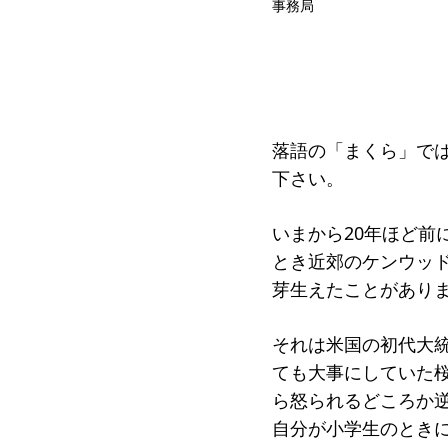
事務局
受賞者
ソーシャルビジネス研究会
研究会
ELPASO会
ELPA
寄付のお願い
お手続
落語の「まくら」で
下さい。
ニュース・コラム
ニュー
いまから20年ほど前
とき近郊のケンウッ
芽生えたことがあり
それは米国の初代大統
ても大事にしていた
ら怒られるどころか
自分が小学生のとき