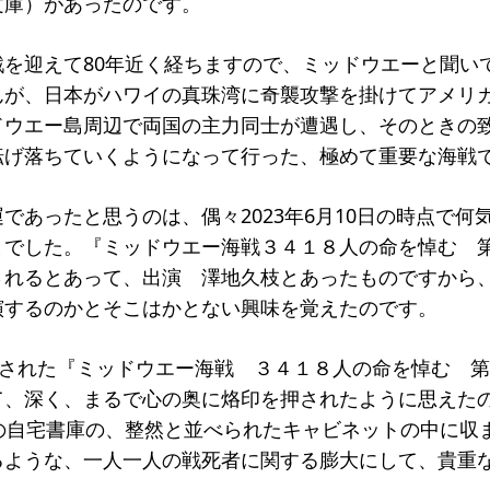
文庫）があったのです。
戦を迎えて80年近く経ちますので、ミッドウエーと聞い
んが、日本がハワイの真珠湾に奇襲攻撃を掛けてアメリ
ドウエー島周辺で両国の主力同士が遭遇し、そのときの
転げ落ちていくようになって行った、極めて重要な海戦
であったと思うのは、偶々2023年6月10日の時点で何
とでした。『ミッドウエー海戦３４１８人の命を悼む 
されるとあって、出演 澤地久枝とあったものですから
演するのかとそこはかとない興味を覚えたのです。
映された『ミッドウエー海戦 ３４１８人の命を悼む 
て、深く、まるで心の奥に烙印を押されたように思えた
んの自宅書庫の、整然と並べられたキャビネットの中に収
るような、一人一人の戦死者に関する膨大にして、貴重