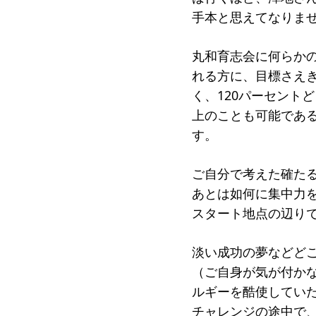
手本と思えてなりま
丸和育志会に何らか
れる方に、目標さえき
く、120パーセント
上のことも可能であ
す。
ご自分で考えた確た
あとは如何に集中力
スタート地点の辺り
淡い成功の夢などど
（ご自身が気が付かな
ルギーを酷使してい
チャレンジの途中で