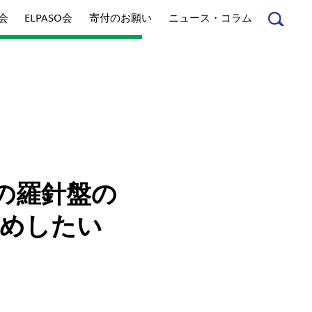
会
ELPASO会
寄付のお願い
ニュース・コラム
んへ
起業家のみなさんへ
生の羅針盤の
事業内容
薦めしたい
方針
アクセス
とは
ジネスとは
丸和育志会の考える
ソーシャルビジネス