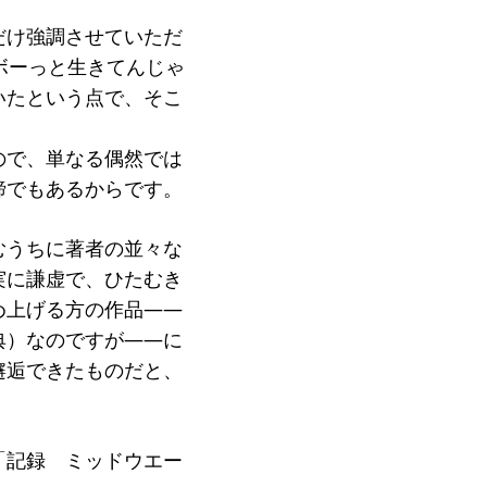
だけ強調させていただ
ボーっと生きてんじゃ
いたという点で、そこ
ので、単なる偶然では
諦でもあるからです。
むうちに著者の並々な
実に謙虚で、ひたむき
め上げる方の作品――
典）なのですが――に
邂逅できたものだと、
「記録 ミッドウエー