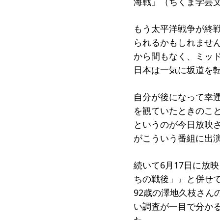
海戦」（ちくま学芸
もう太平洋戦争が終
られるかもしれませ
から間もなく、ミッ
日本は一気に坂道を
自分が後になって幸運
を観ていたときのこ
というのが今日放映
がこういう番組に出
続いて6月17日に放
ちの戦後」』と併せ
92歳の澤地久枝さ
い調査が一目で分か