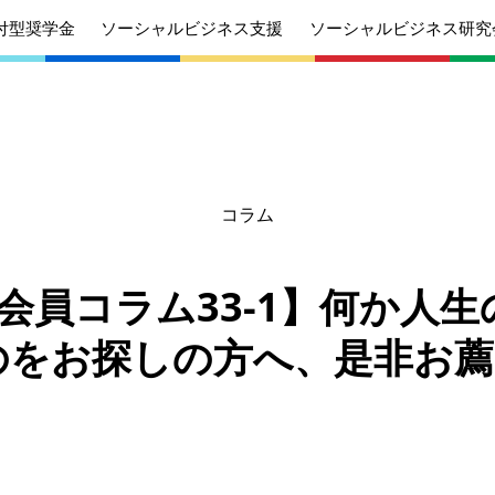
付型奨学金
ソーシャルビジネス支援
ソーシャルビジネス研究
コラム
あいさつ
丸和育志会の目指す未来
学生のみなさ
考えている
応援したいみなさんへ
んへ
SO会員コラム33-1】何か人
沿革
組織
のをお探しの方へ、是非お
ケジュール
定款
個人情報保護
針
募集要項
給付型奨学金
針
募集要項
ソーシャルビ