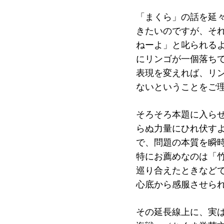
「まくら」の話を延
きたいのですが、そ
ねーよ」と叱られる
にリンゴが一個落ち
表現を変えれば、リ
ないということをご
そろそろ本題に入ら
らぬ力量にひれ伏す
で、問題の本質を瞬
特にお薦めなのは「
巡り合えたときなど
心底から感服させら
その延長線上に、実