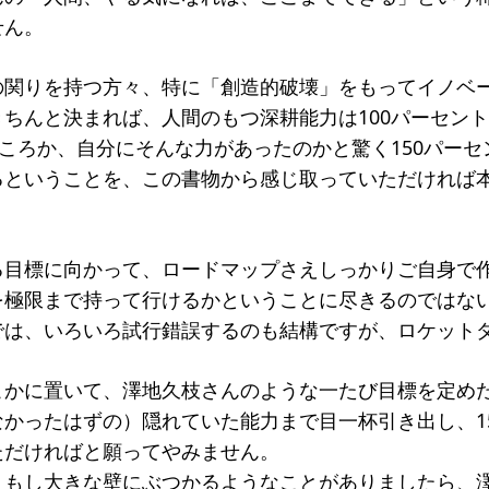
せん。
の関りを持つ方々、特に「創造的破壊」をもってイノベ
ちんと決まれば、人間のもつ深耕能力は100パーセン
どころか、自分にそんな力があったのかと驚く150パー
るということを、この書物から感じ取っていただければ
る目標に向かって、ロードマップさえしっかりご自身で
を極限まで持って行けるかということに尽きるのではな
では、いろいろ試行錯誤するのも結構ですが、ロケット
こかに置いて、澤地久枝さんのような一たび目標を定め
かったはずの）隠れていた能力まで目一杯引き出し、1
ただければと願ってやみません。
、もし大きな壁にぶつかるようなことがありましたら、