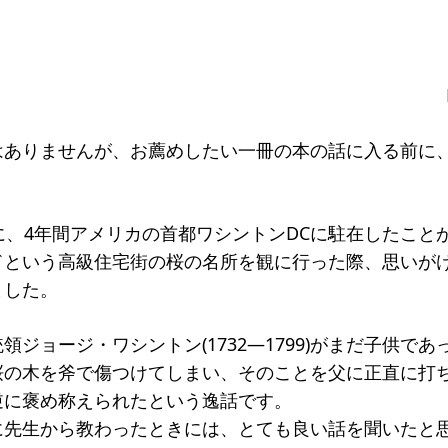
一覧
のねらい
研究会一覧
SO会とは
入会案内
会員限定ペー
き
寄付支援者
はありませんが、お薦めしたい一冊の本の話に入る前に
ス
コラム
に、4年間アメリカの首都ワシントンDCに駐在したこと
ドという高級住宅街の桜の名所を観に行った際、思いが
ました。
領ジョージ・ワシントン(1732―1799)がまだ子供で
桜の木を斧で傷つけてしまい、そのことを父に正直に打
逆に褒め称えられたという逸話です。
に先生から教わったときには、とても良い話を聞いたと