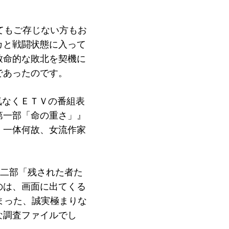
てもご存じない方もお
カと戦闘状態に入って
致命的な敗北を契機に
であったのです。
気なくＥＴＶの番組表
第一部「命の重さ」』
、一体何故、女流作家
第二部「残された者た
のは、画面に出てくる
まった、誠実極まりな
な調査ファイルでし