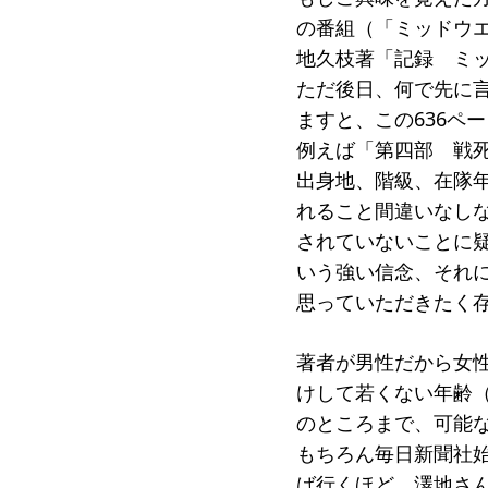
の番組（「ミッドウ
地久枝著「記録 ミ
ただ後日、何で先に
ますと、この636ペ
例えば「第四部 戦死者
出身地、階級、在隊
れること間違いなし
されていないことに
いう強い信念、それ
思っていただきたく
著者が男性だから女
けして若くない年齢
のところまで、可能
もちろん毎日新聞社
ば行くほど、澤地さ