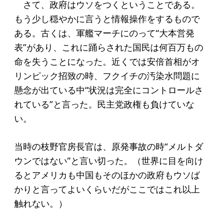
さて、政府はウソをつくということである。
アクセス
もう少し穏やかに言うと情報操作をするもので
ある。古くは、軍艦マーチにのって“大本営発
給付型奨学金
表”があり、これに踊らされた国民は何百万もの
命を失うことになった。近くでは安倍首相がオ
事業方針
リンピック招致の時、フクイチの汚染水問題に
募集要項
懸念が出ている中“状況は完全にコントロールさ
給付型奨学金とは
れている”と言った。民主党政権も負けていな
い。
ソーシャルビジネス支援
当時の枝野官房長官は、原発事故の時“メルトダ
事業方針
ウンではない”と言い切った。（世界に目を向け
募集要項
るとアメリカも中国もそのほかの政府もウソば
かりと言ってよいくらいだがここではこれ以上
ソーシャルビジネスとは
触れない。）
丸和育志会の考える