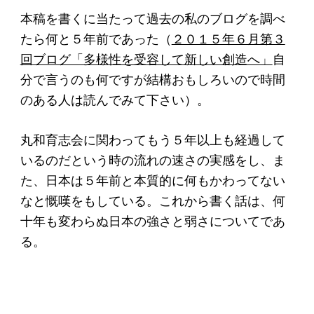
起業を考えている
本稿を書くに当たって過去の私のブログを調べ
みなさんへ
たら何と５年前であった（
２０１５年６月第３
応援したいみなさんへ
回ブログ「多様性を受容して新しい創造へ」
自
分で言うのも何ですが結構おもしろいので時間
のある人は読んでみて下さい）。
財団概要
理念
丸和育志会に関わってもう５年以上も経過して
いるのだという時の流れの速さの実感をし、ま
沿革
た、日本は５年前と本質的に何もかわってない
組織
なと慨嘆をもしている。これから書く話は、何
事業内容
十年も変わらぬ日本の強さと弱さについてであ
る。
年間スケジュール
定款
個人情報保護方針