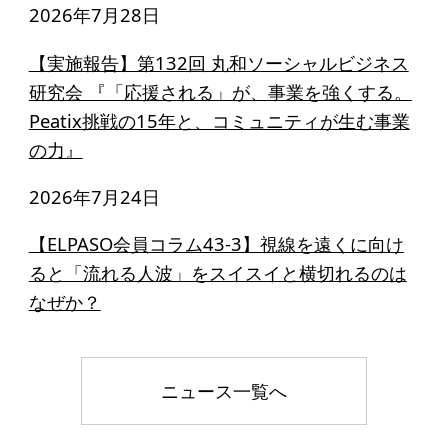
2026年7月28日
【実施報告】第132回 丸和ソーシャルビジネス
研究会 『「応援される」が、事業を強くする。
Peatix挑戦の15年と、コミュニティが生む事業
の力』
2026年7月24日
【ELPASO会員コラム43-3】視線を遠くに向け
ると「流れる人波」をスイスイと横切れるのは
なぜか？
ニュース一覧へ