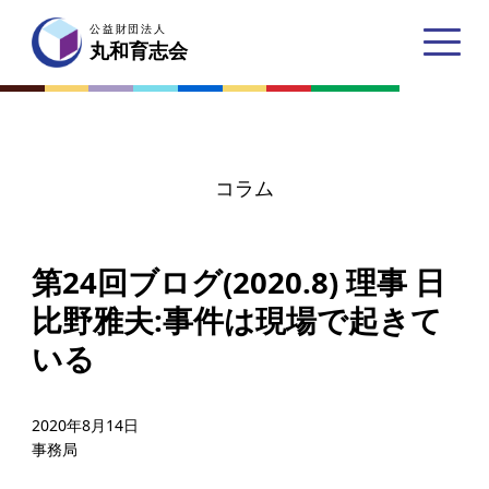
公益財団法人
公益財団法人
丸和育志会
丸和育志会
コラム
トップページ
第24回ブログ(2020.8) 理事 日
丸和育志会とは
比野雅夫:事件は現場で起きて
理事長あいさつ
いる
丸和育志会の目指す未来
学生のみなさんへ
2020年8月14日
事務局
起業家のみなさんへ