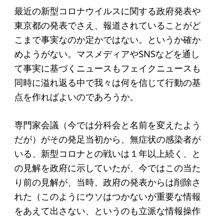
ソーシャルビジネス
最近の新型コロナウイルスに関する政府発表や
受賞者一覧
東京都の発表でさえ、報道されていることがど
こまで事実なのか定かではない。というか確か
めようがない。マスメディアやSNSなどを通し
ソーシャルビジネス研究会
て事実に基づくニュースもフェイクニュースも
研究会のねらい
同時に溢れ返る中で我々は何を信じて行動の基
点を作ればよいのであろうか。
研究会一覧
専門家会議（今では分科会と名前を変えたよう
ELPASO会
だが）がその発足当初から、無症状の感染者が
いる、新型コロナとの戦いは１年以上続く、と
ELPASO会とは
の見解を政府に示していたが、今ではこの当た
入会案内
り前の見解が、当時、政府の発表からは削除さ
会員限定ページ
れた（このようにウソはつかないが重要な情報
をあえて出さない、というのも立派な情報操作