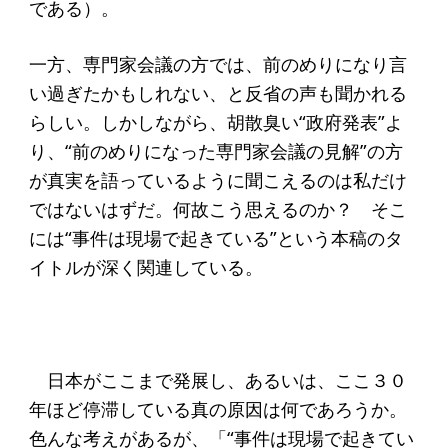
寄付のお願い
である）。
お手続き
一方、専門家会議の方では、前のめりになり言
寄付支援者
い過ぎたかもしれない、と反省の声も聞かれる
らしい。しかしながら、胡散臭い“政府発表”よ
り、“前のめりになった専門家会議の見解”の方
ニュース・コラム
が真実を語っているように聞こえるのは私だけ
ニュース
ではないはずだ。何故こう思えるのか？ そこ
には“事件は現場で起きている”という本稿のタ
コラム
イトルが深く関連している。
日本がここまで発展し、あるいは、ここ３０
年ほど停滞している真の原因は何であろうか。
色んな考えがあるが、「“事件は現場で起きてい