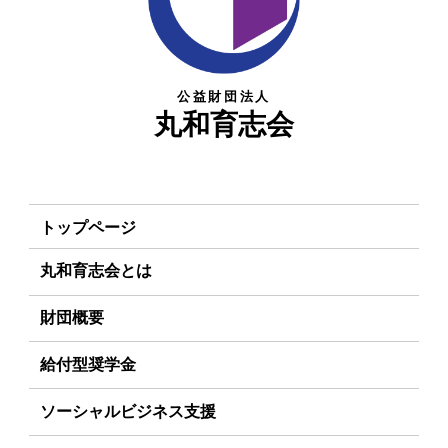
公益財団法人
丸和育志会
トップページ
丸和育志会とは
理事長あいさつ
財団概要
丸和育志会の目指す未来
理念
給付型奨学金
学生のみなさんへ
沿革
事業方針
ソーシャルビジネス支援
起業家のみなさんへ
組織
募集要項